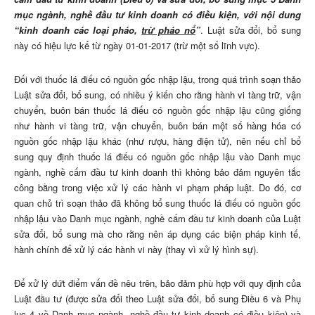
mục ngành, nghề đầu tư kinh doanh có điều kiện, với nội dung
“kinh doanh các loại pháo,
trừ pháo nổ
”
. Luật sửa đổi, bổ sung
này có hiệu lực kể từ ngày 01-01-2017 (trừ một số lĩnh vực).
Đối với thuốc lá điếu có nguồn gốc nhập lậu, trong quá trình soạn thảo
Luật sửa đổi, bổ sung, có nhiều ý kiến cho rằng hành vi tàng trữ, vận
chuyển, buôn bán thuốc lá điếu có nguồn gốc nhập lậu cũng giống
như hành vi tàng trữ, vận chuyển, buôn bán một số hàng hóa có
nguồn gốc nhập lậu khác (như rượu, hàng điện tử), nên nếu chỉ bổ
sung quy định thuốc lá điếu có nguồn gốc nhập lậu vào Danh mục
ngành, nghề cấm đầu tư kinh doanh thì không bảo đảm nguyên tắc
công bằng trong việc xử lý các hành vi phạm pháp luật. Do đó, cơ
quan chủ trì soạn thảo đã không bổ sung thuốc lá điếu có nguồn gốc
nhập lậu vào Danh mục ngành, nghề cấm đầu tư kinh doanh của Luật
sửa đổi, bổ sung mà cho rằng nên áp dụng các biện pháp kinh tế,
hành chính để xử lý các hành vi này (thay vì xử lý hình sự).
Để xử lý dứt điểm vấn đề nêu trên, bảo đảm phù hợp với quy định của
Luật đầu tư (được sửa đổi theo Luật sửa đổi, bổ sung Điều 6 và Phụ
lục 4 về Danh mục ngành, nghề đầu tư kinh doanh có điều kiện) và