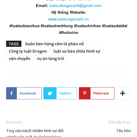
Email:
luatsudongocanh@gmail.com
Hệ thống Website:
www.luatsungocanh.vn
#luatsubaochua #luatsutranhtung #luatsuhinhsu #luatsudatdai
#thuhoino
TAGS
buôn bán hàng cấm là pháo nổ
Công ty luật Dragon
luật sư bào chữa hình sự
vận chuyển
vụ án tàng trữ
Facebook
Twitter
Pinterest
Bài trước
Bài tiếp theo
Truy cứu trách nhiệm hình sự đối
Tảo hôn