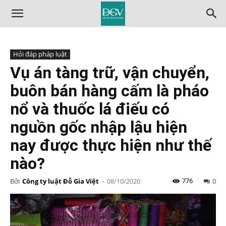
Hỏi đáp pháp luật
Vụ án tàng trữ, vận chuyển,
buôn bán hàng cấm là pháo
nổ và thuốc lá điếu có
nguồn gốc nhập lậu hiện
nay được thực hiện như thế
nào?
776
Bởi
Công ty luật Đỗ Gia Việt
-
08/10/2020
0