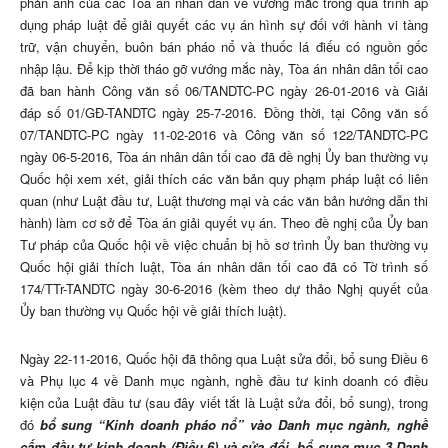
phản ánh của các Tòa án nhân dân về vướng mắc trong quá trình áp
dụng pháp luật để giải quyết các vụ án hình sự đối với hành vi tàng
trữ, vận chuyển, buôn bán pháo nổ và thuốc lá điếu có nguồn gốc
nhập lậu. Để kịp thời tháo gỡ vướng mắc này, Tòa án nhân dân tối cao
đã ban hành Công văn số 06/TANDTC-PC ngày 26-01-2016 và Giải
đáp số 01/GĐ-TANDTC ngày 25-7-2016. Đồng thời, tại Công văn số
07/TANDTC-PC ngày 11-02-2016 và Công văn số 122/TANDTC-PC
ngày 06-5-2016, Tòa án nhân dân tối cao đã đề nghị Ủy ban thường vụ
Quốc hội xem xét, giải thích các văn bản quy phạm pháp luật có liên
quan (như Luật đầu tư, Luật thương mại và các văn bản hướng dẫn thi
hành) làm cơ sở để Tòa án giải quyết vụ án. Theo đề nghị của Ủy ban
Tư pháp của Quốc hội về việc chuẩn bị hồ sơ trình Ủy ban thường vụ
Quốc hội giải thích luật, Tòa án nhân dân tối cao đã có Tờ trình số
174/TTr-TANDTC ngày 30-6-2016 (kèm theo dự thảo Nghị quyết của
Ủy ban thường vụ Quốc hội về giải thích luật).
Ngày 22-11-2016, Quốc hội đã thông qua Luật sửa đổi, bổ sung Điều 6
và Phụ lục 4 về Danh mục ngành, nghề đầu tư kinh doanh có điều
kiện của Luật đầu tư (sau đây viết tắt là Luật sửa đổi, bổ sung), trong
đó
bổ sung “Kinh doanh pháo nổ” vào Danh mục ngành, nghề
cấm đầu tư kinh doanh (Điều 6) và sửa đổi, bổ sung mục 3 Danh