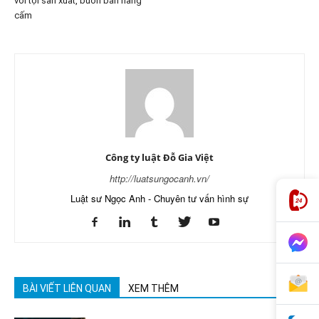
với tội sản xuất, buôn bán hàng
cấm
Công ty luật Đỗ Gia Việt
http://luatsungocanh.vn/
Luật sư Ngọc Anh - Chuyên tư vấn hình sự
BÀI VIẾT LIÊN QUAN
XEM THÊM