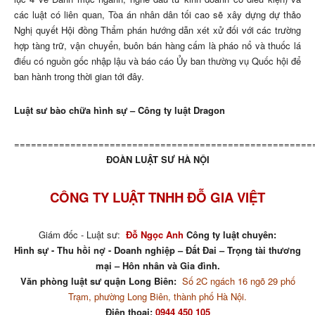
các luật có liên quan, Tòa án nhân dân tối cao sẽ xây dựng dự thảo
Nghị quyết Hội đồng Thẩm phán hướng dẫn xét xử đối với các trường
hợp tàng trữ, vận chuyển, buôn bán hàng cấm là pháo nổ và thuốc lá
điếu có nguồn gốc nhập lậu và báo cáo Ủy ban thường vụ Quốc hội để
ban hành trong thời gian tới đây.
Luật sư bào chữa hình sự – Công ty luật Dragon
=====================================================
ĐOÀN LUẬT SƯ HÀ NỘI
CÔNG TY LUẬT TNHH ĐỖ GIA VIỆT
Giám đốc - Luật sư:
Đỗ Ngọc Anh
Công ty luật chuyên:
Hình sự - Thu hồi nợ - Doanh nghiệp – Đất Đai – Trọng tài thương
mại – Hôn nhân và Gia đình.
Văn phòng luật sư quận Long Biên:
Số 2C ngách 16 ngõ 29 phố
Trạm, phường Long Biên, thành phố Hà Nội.
Điện thoại:
0944 450 105