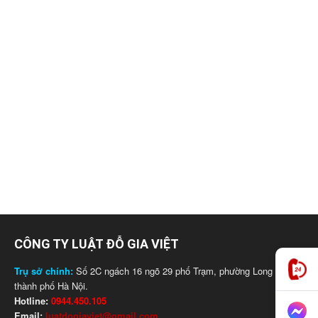
CÔNG TY LUẬT ĐỖ GIA VIỆT
Trụ sở chính:
Số 2C ngách 16 ngõ 29 phố Trạm, phường Long Biên,
thành phố Hà Nội.
Hotline:
0944.450.105
Email:
luatdogiaviet@gmail.com