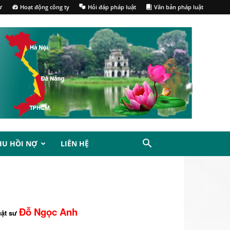
ư
Hoạt động công ty
Hỏi đáp pháp luật
Văn bản pháp luật
HU HỒI NỢ
LIÊN HỆ
Đỗ Ngọc Anh
uật sư