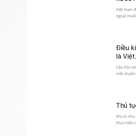
Việt Nam đ
ngoài muốn
Điều k
là Việt.
Câu hỏi: Xi
mắc muốn n
Thủ tụ
Khi có nhu
thực hiện c