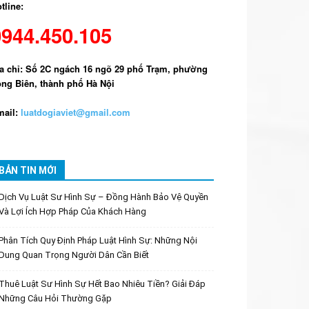
tline:
0944.450.105
a chỉ: Số 2C ngách 16 ngõ 29 phố Trạm, phường
ng Biên, thành phố Hà Nội
ail:
luatdogiaviet@gmail.com
BẢN TIN MỚI
Dịch Vụ Luật Sư Hình Sự – Đồng Hành Bảo Vệ Quyền
Và Lợi Ích Hợp Pháp Của Khách Hàng
Phân Tích Quy Định Pháp Luật Hình Sự: Những Nội
Dung Quan Trọng Người Dân Cần Biết
Thuê Luật Sư Hình Sự Hết Bao Nhiêu Tiền? Giải Đáp
Những Câu Hỏi Thường Gặp