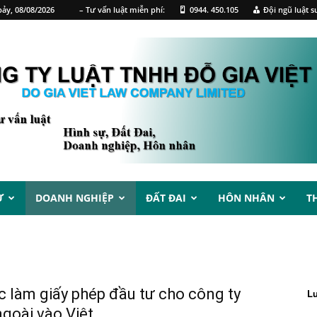
ảy, 08/08/2026
– Tư vấn luật miễn phí:
0944. 450.105
Đội ngũ luật s
Ự
DOANH NGHIỆP
ĐẤT ĐAI
HÔN NHÂN
T
c làm giấy phép đầu tư cho công ty
L
goài vào Việt...