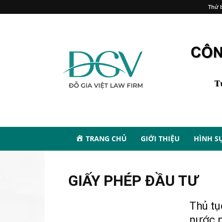
Thứ b
TRANG CHỦ
GIỚI THIỆU
HÌNH S
GIẤY PHÉP ĐẦU TƯ
Thủ tụ
nước n