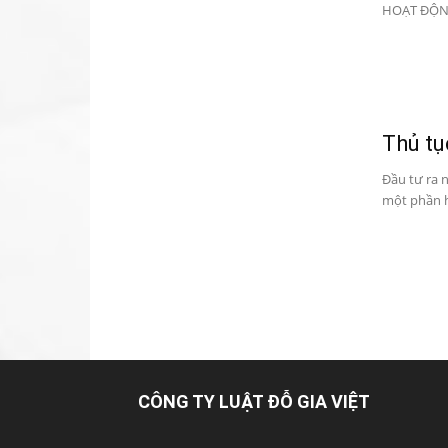
HOẠT ĐỘNG
Thủ tụ
Đầu tư ra 
một phần h
CÔNG TY LUẬT ĐỖ GIA VIỆT