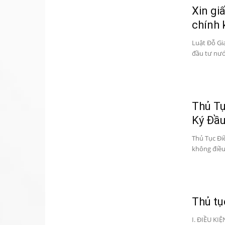
Xin gi
chính
Luật Đỗ Gi
đầu tư nước
Thủ Tụ
Ký Đầu
Thủ Tục Đi
không điều
Thủ tụ
I. ĐIỀU K