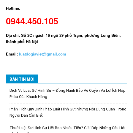
Hotline:
0944.450.105
Địa chỉ: Số 2C ngách 16 ngõ 29 phố Trạm, phường Long Biên,
thành phố Hà Nội
Email:
luatdogiaviet@gmail.com
BẢN TIN MỚI
Dịch Vụ Luật Sư Hình Sự – Đồng Hành Bảo Vệ Quyền Và Lợi Ích Hợp
Pháp Của Khách Hàng
Phân Tích Quy Định Pháp Luật Hình Sự: Những Nội Dung Quan Trọng
Người Dân Cần Biết
Thuê Luật Sư Hình Sự Hết Bao Nhiêu Tiền? Giải Đáp Những Câu Hỏi