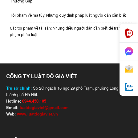
Thường Gặp
Tội phạm về ma túy: Những quy định pháp luật người dân cần biết
Các tội phạm về tài sản: Những điều người dân cần biết để tránh vi
phạm pháp luật
CÔNG TY LUẬT ĐỖ GIA VIỆT
Trụ sở chính:
Số 2C ngách 16 ngõ 29 phố Trạm, phường Long Biên,
thành phố Hà Nội.
Hotline:
0944.450.105
Email:
luatdogiaviet@gmail.com
Web:
www.luatdogiaviet.vn