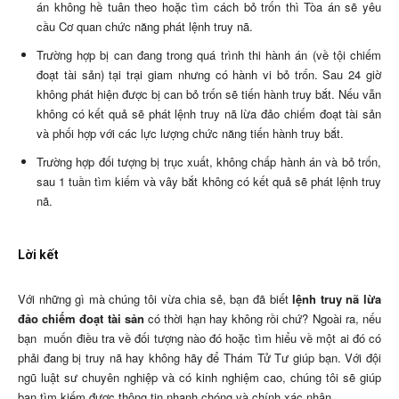
án không hề tuân theo hoặc tìm cách bỏ trốn thì Tòa án sẽ yêu
cầu Cơ quan chức năng phát lệnh truy nã.
Trường hợp bị can đang trong quá trình thi hành án (về tội chiếm
đoạt tài sản) tại trại giam nhưng có hành vi bỏ trốn. Sau 24 giờ
không phát hiện được bị can bỏ trốn sẽ tiến hành truy bắt. Nếu vẫn
không có kết quả sẽ phát lệnh truy nã lừa đảo chiếm đoạt tài sản
và phối hợp với các lực lượng chức năng tiến hành truy bắt.
Trường hợp đối tượng bị trục xuất, không chấp hành án và bỏ trốn,
sau 1 tuần tìm kiếm và vây bắt không có kết quả sẽ phát lệnh truy
nã.
Lời kết
Với những gì mà chúng tôi vừa chia sẻ, bạn đã biết
lệnh truy nã lừa
đảo chiếm đoạt tài sản
có thời hạn hay không rồi chứ? Ngoài ra, nếu
bạn muốn điều tra về đối tượng nào đó hoặc tìm hiểu về một ai đó có
phải đang bị truy nã hay không hãy để Thám Tử Tư giúp bạn. Với đội
ngũ luật sư chuyên nghiệp và có kinh nghiệm cao, chúng tôi sẽ giúp
bạn tìm kiếm được thông tin nhanh chóng và chính xác nhận.