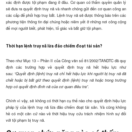
xác định được tội phạm đang ở đâu. Cơ quan có thẩm quyền quản lý
sẽ đưa ra quyết định truy nã và nhanh chóng gửi đến cơ quan công an
các cấp để phối hợp truy bắt. Lệnh truy nã sẽ được thông báo trên các
phương tiện thông tin đại chúng hoặc niêm yết ở những nơi công cộng
để mọi người biết, phát hiện, tố giác và bắt giữ tội phạm.
Thời hạn lệnh truy nã lừa đảo chiếm đoạt tài sản?
Theo như Mục 13 – Phần II của Công văn số 81/2002/TANDTC đã quy
định các trường hợp về quyết định truy nã hết hiệu lực như
sau:
“Quyết định (lệnh) truy nã chỉ hết hiệu lực khi người bị truy nã đã
chết hoặc bị bắt giữ theo quyết định (lệnh) truy nã hoặc trong trường
hợp có quyết định đình nã của cơ quan điều tra”
.
Chính vì vậy, sẽ không có thời hạn cụ thể nào cho quyết định hiệu lực
pháp lý của lệnh truy nã lừa đảo chiếm đoạt tài sản. Và cũng không
hề có một căn cứ nào về thời hiệu truy cứu trách nhiệm hình sự đối
với tội phạm bị truy nã.