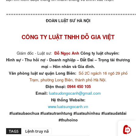
=====================================================
ĐOÀN LUẬT SƯ HÀ NỘI
CÔNG TY LUẬT TNHH ĐỖ GIA VIỆT
Giám đốc - Luật sư:
Đỗ Ngọc Anh
Công ty luật chuyên:
Hình sự - Thu hồi nợ - Doanh nghiệp – Đất Đai – Trọng tài thương
mại – Hôn nhân và Gia đình.
Văn phòng luật sư quận Long Biên:
Số 2C ngách 16 ngõ 29 phố
Trạm, phường Long Biên, thành phố Hà Nội.
Điện thoại:
0944 450 105
Email:
luatsudongocanh@gmail.com
Hệ thống Website:
www.luatsungocanh.vn
#luatsubaochua #luatsutranhtung #luatsuhinhsu #luatsudatdai
#thuhoino
TAGS
Lệnh truy nã