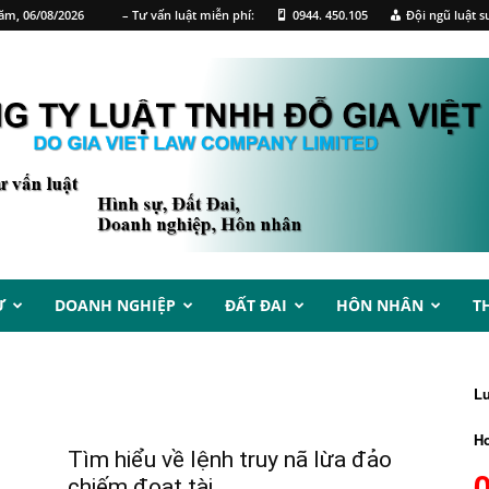
ăm, 06/08/2026
– Tư vấn luật miễn phí:
0944. 450.105
Đội ngũ luật s
Ự
DOANH NGHIỆP
ĐẤT ĐAI
HÔN NHÂN
T
L
Ho
Tìm hiểu về lệnh truy nã lừa đảo
chiếm đoạt tài...