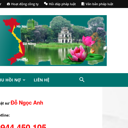
ư
Hoạt động công ty
Hỏi đáp pháp luật
Văn bản pháp luật
HU HỒI NỢ
LIÊN HỆ
Đỗ Ngọc Anh
uật sư
tline:
0944.450.105