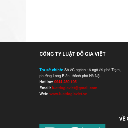
CÔNG TY LUẬT ĐỖ GIA VIỆT
Trụ sở chính:
Số 2C ngách 16 ngõ 29 phố Trạm,
phường Long Biên, thành phố Hà Nội.
Hotline:
0944.450.105
Email:
luatdogiaviet@gmail.com
Web:
www.luatdogiaviet.vn
VỀ 