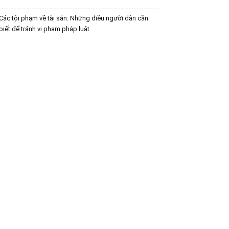
Các tội phạm về tài sản: Những điều người dân cần
biết để tránh vi phạm pháp luật