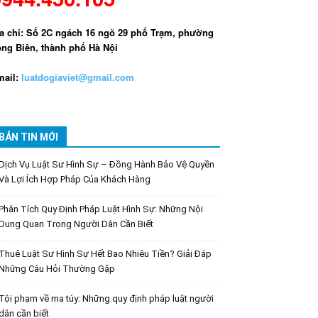
a chỉ: Số 2C ngách 16 ngõ 29 phố Trạm, phường
ng Biên, thành phố Hà Nội
ail:
luatdogiaviet@gmail.com
BẢN TIN MỚI
Dịch Vụ Luật Sư Hình Sự – Đồng Hành Bảo Vệ Quyền
Và Lợi Ích Hợp Pháp Của Khách Hàng
Phân Tích Quy Định Pháp Luật Hình Sự: Những Nội
Dung Quan Trọng Người Dân Cần Biết
Thuê Luật Sư Hình Sự Hết Bao Nhiêu Tiền? Giải Đáp
Những Câu Hỏi Thường Gặp
Tội phạm về ma túy: Những quy định pháp luật người
dân cần biết