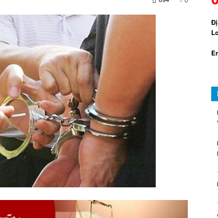
Đị
Lo
Em