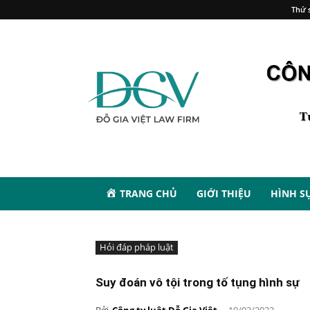
Thứ s
TRANG CHỦ
GIỚI THIỆU
HÌNH S
Hỏi đáp pháp luật
Suy đoán vô tội trong tố tụng hình sự
Bởi
Công ty luật Đỗ Gia Việt
-
19/03/2022