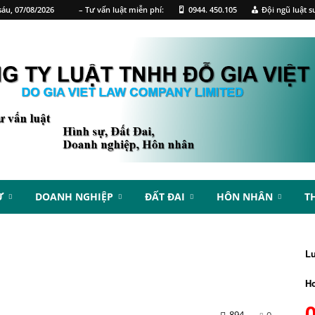
áu, 07/08/2026
– Tư vấn luật miễn phí:
0944. 450.105
Đội ngũ luật s
Ự
DOANH NGHIỆP
ĐẤT ĐAI
HÔN NHÂN
T
L
Ho
894
0