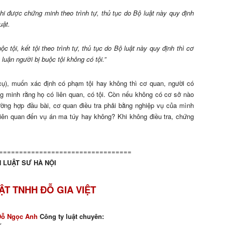
hi được chứng minh theo trình tự, thủ tục do Bộ luật này quy định
uật.
tội, kết tội theo trình tự, thủ tục do Bộ luật này quy định thì cơ
luận người bị buộc tội không có tội.”
cụ), muốn xác định có phạm tội hay không thì cơ quan, người có
g minh rằng họ có liên quan, có tội. Còn nếu không có cơ sở nào
ường hợp đầu bài, cơ quan điều tra phải bằng nghiệp vụ của mình
liên quan đến vụ án ma túy hay không? Khi không điều tra, chứng
=================================
 LUẬT SƯ HÀ NỘI
ẬT TNHH ĐỖ GIA VIỆT
Đỗ Ngọc Anh
Công ty luật chuyên: