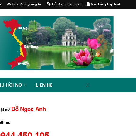
ư
Hoạt động công ty
Hỏi đáp pháp luật
Văn bản pháp luật
HU HỒI NỢ
LIÊN HỆ
Đỗ Ngọc Anh
uật sư
tline:
0944.450.105