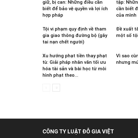
giữ, bị can: Những điều cần
tập: Nhữn
biết để bảo vệ quyền và lợi ích
cần biết đ
hợp pháp
của mình
Tội vi phạm quy định về tham
Đề xuất t
gia giao thông đường bộ (gây
một số tộ
tai nạn chết người)
Xu hướng phạt tiền thay phạt
Vì sao cù
tù: Giải pháp nhân văn tối ưu
nhưng mứ
hóa tài sản và bài học từ môi
hình phạt theo...
CÔNG TY LUẬT ĐỖ GIA VIỆT