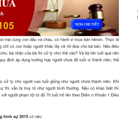
on trai cùng con dâu và cháu, có hành vi mua bán hêroin. Thực tế
g chỉ có con hoặc người khác lấy về rồi đưa cho bà bán. Nếu điều
cho, bà nhận của bà thì xử lý như thế nào? Và bà lớn tuổi quá nên
uy định áp dụng trường hợp người chưa đủ tuổi vị thành niên, thế
o xử lý cho người cao tuổi giống như người chưa thành niên. Khi
ự thì vẫn bị truy tố như người bình thường. Nếu có khác biệt thì
i với người phạm tội từ đủ 70 tuổi trở lên theo Điểm o Khoản 1 Điều
g hình sự 2015
có nêu: