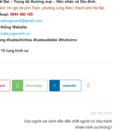
t Đai – Trọng tài thương mại – Hôn nhân và Gia đình.
ch 16 ngõ 29 phố Trạm, phường Long Biên, thành phố Hà Nội.
thoại:
0944 450 105
tsudongocanh@gmail.com
 thống Website:
luatsungocanh.vn
ung #luatsuhinhsu #luatsudatdai #thuhoino
Tố tụng hình sự
est
WhatsApp
Linkedin
Bài tiếp theo
Cứu người sai cách dẫn đến chết người có chịu trách
nhiệm hình sự không?