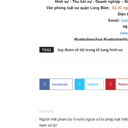
Hình sự - Thu hồi nợ - Doanh nghiệp – Đấ
Văn phòng luật sư quận Long Biên:
Số 2C ngá
Điện 
Email:
lua
Hệ
www.
#luatsubaochua #luatsutranht
TAGS
Suy đoán vô tội trong tố tụng hình sự
Facebook
Twitter
Pinter
Bài trước
Người Việt phạm tội ở nước ngoài có bị pháp luật Việt
Nam xử lý?