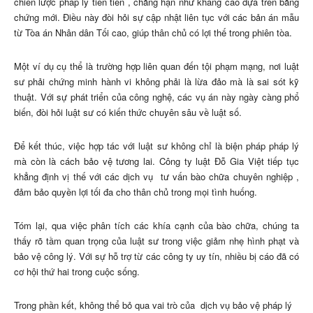
chiến lược pháp lý tiên tiến
, chẳng hạn như kháng cáo dựa trên bằng
chứng mới. Điều này đòi hỏi sự cập nhật liên tục với các bản án mẫu
từ Tòa án Nhân dân Tối cao, giúp thân chủ có lợi thế trong phiên tòa.
Một ví dụ cụ thể là trường hợp liên quan đến tội phạm mạng, nơi luật
sư phải chứng minh hành vi không phải là lừa đảo mà là sai sót kỹ
thuật. Với sự phát triển của công nghệ, các vụ án này ngày càng phổ
biến, đòi hỏi luật sư có kiến thức chuyên sâu về luật số.
Để kết thúc, việc hợp tác với luật sư không chỉ là biện pháp pháp lý
mà còn là cách bảo vệ tương lai. Công ty luật Đỗ Gia Việt tiếp tục
khẳng định vị thế với các dịch vụ
tư vấn bào chữa chuyên nghiệp
,
đảm bảo quyền lợi tối đa cho thân chủ trong mọi tình huống.
Tóm lại, qua việc phân tích các khía cạnh của bào chữa, chúng ta
thấy rõ tầm quan trọng của luật sư trong việc giảm nhẹ hình phạt và
bảo vệ công lý. Với sự hỗ trợ từ các công ty uy tín, nhiều bị cáo đã có
cơ hội thứ hai trong cuộc sống.
Trong phần kết, không thể bỏ qua vai trò của
dịch vụ bảo vệ pháp lý