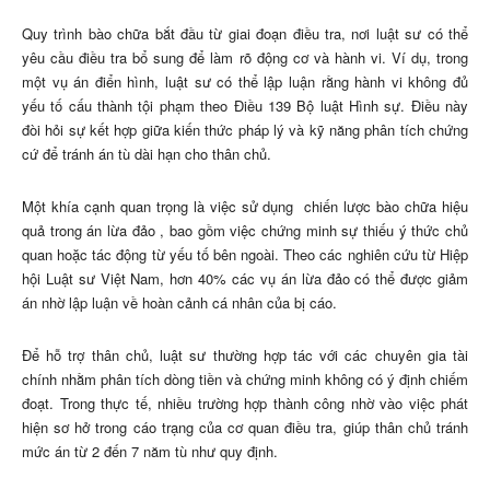
Quy trình bào chữa bắt đầu từ giai đoạn điều tra, nơi luật sư có thể
yêu cầu điều tra bổ sung để làm rõ động cơ và hành vi. Ví dụ, trong
một vụ án điển hình, luật sư có thể lập luận rằng hành vi không đủ
yếu tố cấu thành tội phạm theo Điều 139 Bộ luật Hình sự. Điều này
đòi hỏi sự kết hợp giữa kiến thức pháp lý và kỹ năng phân tích chứng
cứ để tránh án tù dài hạn cho thân chủ.
Một khía cạnh quan trọng là việc sử dụng
chiến lược bào chữa hiệu
quả trong án lừa đảo
, bao gồm việc chứng minh sự thiếu ý thức chủ
quan hoặc tác động từ yếu tố bên ngoài. Theo các nghiên cứu từ Hiệp
hội Luật sư Việt Nam, hơn 40% các vụ án lừa đảo có thể được giảm
án nhờ lập luận về hoàn cảnh cá nhân của bị cáo.
Để hỗ trợ thân chủ, luật sư thường hợp tác với các chuyên gia tài
chính nhằm phân tích dòng tiền và chứng minh không có ý định chiếm
đoạt. Trong thực tế, nhiều trường hợp thành công nhờ vào việc phát
hiện sơ hở trong cáo trạng của cơ quan điều tra, giúp thân chủ tránh
mức án từ 2 đến 7 năm tù như quy định.