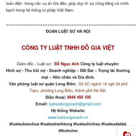
toàn diện
trong các vụ án lừa đảo, giúp duy trì sự công bằng và minh
bạch trong hệ thống tư pháp Việt Nam.
=====================================================
ĐOÀN LUẬT SƯ HÀ NỘI
CÔNG TY LUẬT TNHH ĐỖ GIA VIỆT
Giám đốc - Luật sư:
Đỗ Ngọc Anh
Công ty luật chuyên:
Hình sự - Thu hồi nợ - Doanh nghiệp – Đất Đai – Trọng tài thương
mại – Hôn nhân và Gia đình.
Văn phòng luật sư quận Long Biên:
Số 2C ngách 16 ngõ 29 phố
Trạm, phường Long Biên, thành phố Hà Nội.
Điện thoại:
0944 450 105
Email:
luatsudongocanh@gmail.com
Hệ thống Website:
www.luatsungocanh.vn
#luatsubaochua #luatsutranhtung #luatsuhinhsu #luatsudatdai
#thuhoino