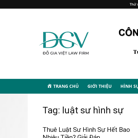
Thứ s
TRANG CHỦ
GIỚI THIỆU
HÌNH S
Tag: luật sư hình sự
Thuê Luật Sư Hình Sự Hết Bao
Nhiêu Tiền? Giải Đáp...