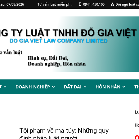
áu, 07/08/2026
– Tư vấn luật miễn phí:
0944. 450.105
Đội ngũ luật s
Ự
DOANH NGHIỆP
ĐẤT ĐAI
HÔN NHÂN
T
L
Ho
Tội phạm về ma túy: Những quy
định pháp luật người...