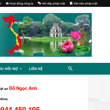
ư
Hoạt động công ty
Hỏi đáp pháp luật
Văn bản pháp luật
HU HỒI NỢ
LIÊN HỆ
Đỗ Ngọc Anh
uật sư
tline:
0944.450.105