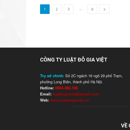
...
1
2
3
6
CÔNG TY LUẬT ĐỖ GIA VIỆT
Trụ sở chính:
Số 2C ngách 16 ngõ 29 phố Trạm,
phường Long Biên, thành phố Hà Nội.
Hotline:
0944.450.105
Email:
luatdogiaviet@gmail.com
Web:
www.luatdogiaviet.vn
VỀ 