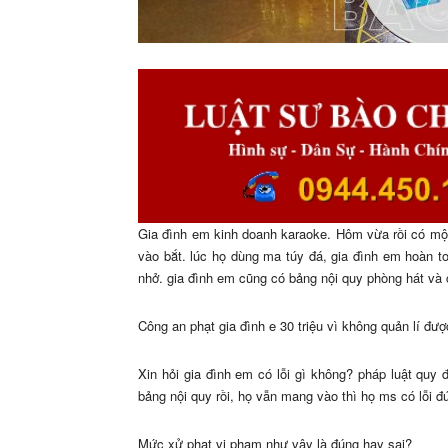
Gia đình em kinh doanh karaoke. Hôm vừa rồi có mộ
vào bắt. lúc họ dùng ma túy đá, gia đình em hoàn to
nhở. gia đình em cũng có bảng nội quy phòng hát và
Công an phạt gia đình e 30 triệu vì không quản lí đượ
Xin hỏi gia đình em có lỗi gì không? pháp luật quy đị
bảng nội quy rồi, họ vẫn mang vào thì họ ms có lỗi đ
Mức xử phạt vi phạm như vậy là đúng hay sai?