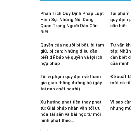
Phân Tích Quy Định Pháp Luật
Tội phạm 
Hình Sự: Những Nội Dung
quy định 
Quan Trọng Người Dân Cần
cần biết
Biết
Quyền của người bị bắt, bị tạm
Tư vấn khi
giữ, bị can: Những điều cần
tập: Nhữn
biết để bảo vệ quyền và lợi ích
cần biết đ
hợp pháp
của mình
Tội vi phạm quy định về tham
Đề xuất t
gia giao thông đường bộ (gây
một số tộ
tai nạn chết người)
Xu hướng phạt tiền thay phạt
Vì sao cù
tù: Giải pháp nhân văn tối ưu
nhưng mứ
hóa tài sản và bài học từ môi
hình phạt theo...