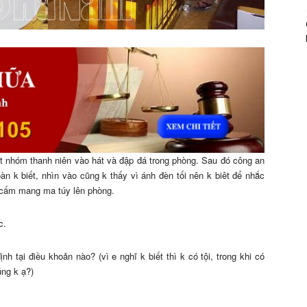
t nhóm thanh niên vào hát và đập đá trong phòng. Sau đó công an
àn k biết, nhìn vào cũng k thấy vì ánh đèn tối nên k biêt để nhắc
 cấm mang ma túy lên phòng.
c.
nh tại điều khoản nào? (vì e nghĩ k biết thì k có tội, trong khi có
úng k ạ?)