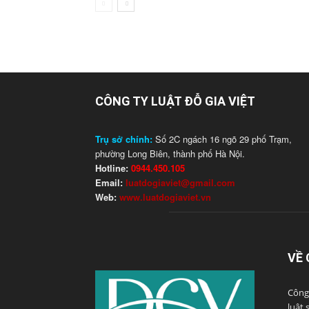
CÔNG TY LUẬT ĐỖ GIA VIỆT
Trụ sở chính:
Số 2C ngách 16 ngõ 29 phố Trạm,
phường Long Biên, thành phố Hà Nội.
Hotline:
0944.450.105
Email:
luatdogiaviet@gmail.com
Web:
www.luatdogiaviet.vn
VỀ 
Công 
luật