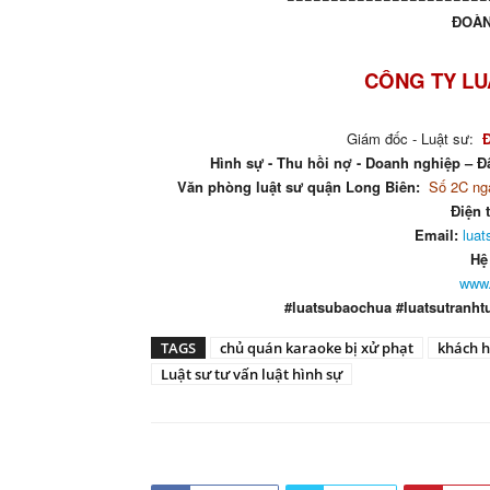
ĐOÀN
CÔNG TY LU
Giám đốc - Luật sư:
Hình sự - Thu hồi nợ - Doanh nghiệp – Đấ
Văn phòng luật sư quận Long Biên:
Số 2C ngá
Điện 
Email:
lua
Hệ
www.
#luatsubaochua #luatsutranht
TAGS
chủ quán karaoke bị xử phạt
khách h
Luật sư tư vấn luật hình sự