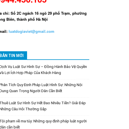
a chỉ: Số 2C ngách 16 ngõ 29 phố Trạm, phường
ng Biên, thành phố Hà Nội
ail:
luatdogiaviet@gmail.com
BẢN TIN MỚI
Dịch Vụ Luật Sư Hình Sự – Đồng Hành Bảo Vệ Quyền
Và Lợi Ích Hợp Pháp Của Khách Hàng
Phân Tích Quy Định Pháp Luật Hình Sự: Những Nội
Dung Quan Trọng Người Dân Cần Biết
Thuê Luật Sư Hình Sự Hết Bao Nhiêu Tiền? Giải Đáp
Những Câu Hỏi Thường Gặp
Tội phạm về ma túy: Những quy định pháp luật người
dân cần biết