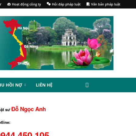
ư
Hoạt động công ty
Hỏi đáp pháp luật
Văn bản pháp luật
HU HỒI NỢ
LIÊN HỆ
Đỗ Ngọc Anh
uật sư
tline:
0944.450.105