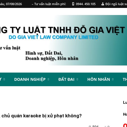
áu, 07/08/2026
– Tư vấn luật miễn phí:
0944. 450.105
Đội ngũ luật s
Ự
DOANH NGHIỆP
ĐẤT ĐAI
HÔN NHÂN
T
L
Ho
 chủ quán karaoke bị xử phạt không?
594
0