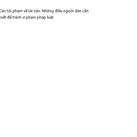
Các tội phạm về tài sản: Những điều người dân cần
biết để tránh vi phạm pháp luật