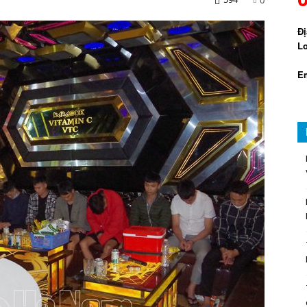
Đị
Lo
Em