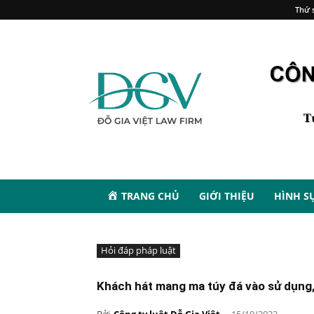
Thứ s
TRANG CHỦ
GIỚI THIỆU
HÌNH S
Hỏi đáp pháp luật
Khách hát mang ma túy đá vào sử dụng,
Bởi
Công ty luật Đỗ Gia Việt
-
15/10/2022