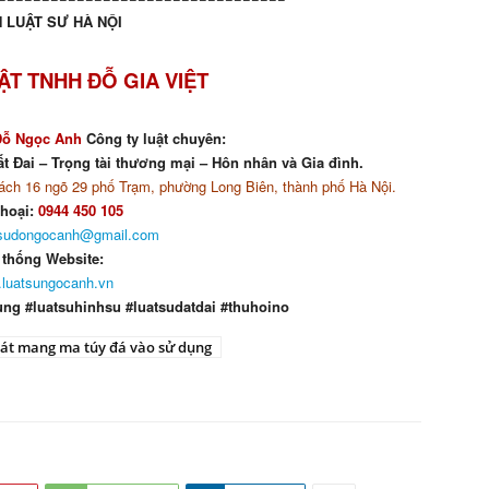
 LUẬT SƯ HÀ NỘI
ẬT TNHH ĐỖ GIA VIỆT
Đỗ Ngọc Anh
Công ty luật chuyên:
t Đai – Trọng tài thương mại – Hôn nhân và Gia đình.
ch 16 ngõ 29 phố Trạm, phường Long Biên, thành phố Hà Nội.
thoại:
0944 450 105
tsudongocanh@gmail.com
 thống Website:
luatsungocanh.vn
ung #luatsuhinhsu #luatsudatdai #thuhoino
át mang ma túy đá vào sử dụng