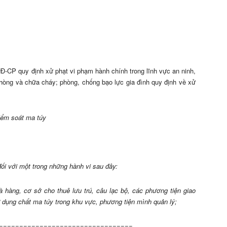
Đ-CP quy định xử phạt vi phạm hành chính trong lĩnh vực an ninh,
 phòng và chữa cháy; phòng, chống bạo lực gia đình quy định về xử
iểm soát ma túy
ối với một trong những hành vi sau đây:
 hàng, cơ sở cho thuê lưu trú, câu lạc bộ, các phương tiện giao
 dụng chất ma t
úy
trong khu vực, phương tiện mình quản lý;
=================================