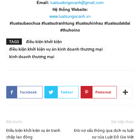
Email:
luatsudongocanh@gmail.com
Hệ thống Website:
www.luatsungocanh.vn
#luatsubaochua #luatsutranhtung #luatsuhinhsu #luatsudatdai
#thuhoino
TAGS
điều kiện khởi kiện
điều kiện khởi kiện vụ án kinh doanh thương mại
kinh doanh thương mại
Facebook
Twitter
Pinterest
Bài trước
Bài tiếp theo
Điều kiện khởi kiện vụ án tranh
Đòi nợ xấu thông qua dịch vụ luật
chấp lao động
sư của Luật Đỗ Gia Việt