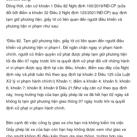
Đồng thời, căn cứ khoản 1 Điều 82 Nghị định 100/2019/NĐ-CP (sửa
đổi bởi điểm a khoản 32 Điều 2 Nghị định 123/2021/NĐ-CP) quy định
tạm giữ phương tiện, giấy tờ có liên quan đến người điều khiển và
phương tiện vi phạm như sau:
“Điều 82. Tạm giữ phương tiện, giấy tờ có liên quan đến người điều
khiển và phương tiện vi phạm1. Để ngăn chặn ngay vi phạm hành
chính, người có thẩm quyền xử phạt được phép tạm giữ phương tiện
tối đa đến 07 ngày trước khi ra quyết định xử phạt đối với những hành
vi vi phạm được quy định tại các điều, khoản, điểm sau đây của Nghị
định này và phải tuân thủ theo quy định tại khoản 2 Điều 125 của Luật
Xử lý vi phạm hành chính:i) Khoản 1; điểm a khoản 4; khoản 5; khoản
6; khoản 7; khoản 8; khoản 9 Điều 21;Như vậy,căn cứ theo quy định
này, trong trường hợp của bạn giấy phép lái xe đã hết hạn 02 ngày sẽ
không bị tạm giữ phương tiện giao thông 07 ngày trước khi ra quyết
định xử phạt vi phạm hành chính.
Bên cạnh đó việc công ty giao xe cho bạn mà không kiểm tra việc
Giấy phép lái xe của bạn còn hạn hay không được xem như giao xe
cho người không đủ điều kiện tham gia giao thông, trường hợp này