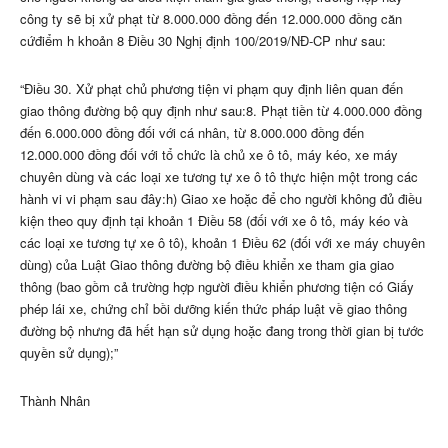
công ty sẽ bị xử phạt từ 8.000.000 đồng đến 12.000.000 đồng căn
cứđiểm h khoản 8 Điều 30 Nghị định 100/2019/NĐ-CP như sau:
“Điều 30. Xử phạt chủ phương tiện vi phạm quy định liên quan đến
giao thông đường bộ quy định như sau:8. Phạt tiền từ 4.000.000 đồng
đến 6.000.000 đồng đối với cá nhân, từ 8.000.000 đồng đến
12.000.000 đồng đối với tổ chức là chủ xe ô tô, máy kéo, xe máy
chuyên dùng và các loại xe tương tự xe ô tô thực hiện một trong các
hành vi vi phạm sau đây:h) Giao xe hoặc để cho người không đủ điều
kiện theo quy định tại khoản 1 Điều 58 (đối với xe ô tô, máy kéo và
các loại xe tương tự xe ô tô), khoản 1 Điều 62 (đối với xe máy chuyên
dùng) của Luật Giao thông đường bộ điều khiển xe tham gia giao
thông (bao gồm cả trường hợp người điều khiển phương tiện có Giấy
phép lái xe, chứng chỉ bồi dưỡng kiến thức pháp luật về giao thông
đường bộ nhưng đã hết hạn sử dụng hoặc đang trong thời gian bị tước
quyền sử dụng);”
Thành Nhân