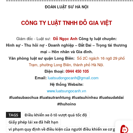
=====================================================
ĐOÀN LUẬT SƯ HÀ NỘI
CÔNG TY LUẬT TNHH ĐỖ GIA VIỆT
Giám đốc - Luật sư:
Đỗ Ngọc Anh
Công ty luật chuyên:
Hình sự - Thu hồi nợ - Doanh nghiệp – Đất Đai – Trọng tài thương
mại – Hôn nhân và Gia đình.
Văn phòng luật sư quận Long Biên:
Số 2C ngách 16 ngõ 29 phố
Trạm, phường Long Biên, thành phố Hà Nội.
Điện thoại:
0944 450 105
Email:
luatsudongocanh@gmail.com
Hệ thống Website:
www.luatsungocanh.vn
#luatsubaochua #luatsutranhtung #luatsuhinhsu #luatsudatdai
#thuhoino
TAGS
Điều khiển xe ô tô vượt quá tốc độ
Giấy phép lái xe đã hết hạn
vi phạm quy định về điều kiện của người điều khiển xe cơ giới