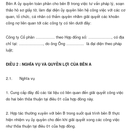
Bên A ủy quyền toàn phần cho bên B trong việc tư vấn pháp lý, soạn
thảo hồ sơ giấy tờ, làm đại diện ủy quyền liên hệ công việc với các cơ
quan, tổ chức, cá nhân có thẩm quyền nhằm giải quyết các khoản
công nợ liên quan tới các công ty có tên dưới đây:
Công ty Cổ phần …………… theo Hợp đống số: ………………, có địa
chỉ tại: ………………., do ông Ông ………….. là đại diện theo pháp
luật;
ĐIỀU 2 : NGHĨA VỤ VÀ QUYỀN LỢI CỦA BÊN A
2.1. Nghĩa vụ
1. Cung cấp đầy đủ các tài liệu có liên quan đến giải quyết công việc
do hai bên thỏa thuận tại điều 01 của hợp đồng này.
2. Hợp tác thường xuyên với bên B trong suốt quá trình bên B thực
hiện nhiệm vụ ủy quyền cho đến khi giải quyết xong các công việc
như thỏa thuận tại điều 01 của hợp đồng.