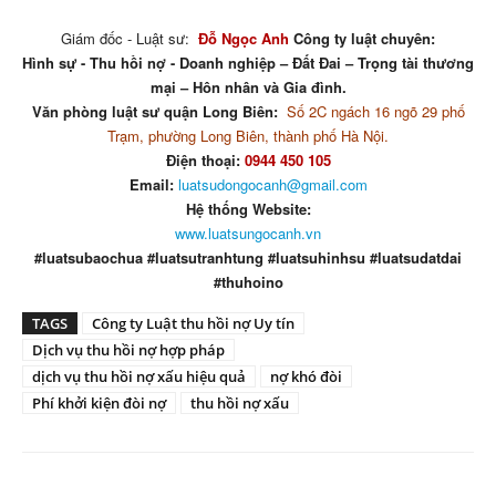
Giám đốc - Luật sư:
Đỗ Ngọc Anh
Công ty luật chuyên:
Hình sự - Thu hồi nợ - Doanh nghiệp – Đất Đai – Trọng tài thương
mại – Hôn nhân và Gia đình.
Văn phòng luật sư quận Long Biên:
Số 2C ngách 16 ngõ 29 phố
Trạm, phường Long Biên, thành phố Hà Nội.
Điện thoại:
0944 450 105
Email:
luatsudongocanh@gmail.com
Hệ thống Website:
www.luatsungocanh.vn
#luatsubaochua #luatsutranhtung #luatsuhinhsu #luatsudatdai
#thuhoino
TAGS
Công ty Luật thu hồi nợ Uy tín
Dịch vụ thu hồi nợ hợp pháp
dịch vụ thu hồi nợ xấu hiệu quả
nợ khó đòi
Phí khởi kiện đòi nợ
thu hồi nợ xấu