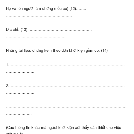
Họ và tên người làm chứng (nếu có) (12)……..
……………………………………………
Địa chỉ: (13) ………………………………………….
………………………….……………
Những tài liệu, chứng kèm theo đơn khởi kiện gồm có: (14)
1………………………………………………………………………………
………………….
2………………………………………………………………………………
………………….
…………………………………………………………………………………
………………..
(Các thông tin khác mà người khởi kiện xét thấy cần thiết cho việc
giải quyết …………………………………………………