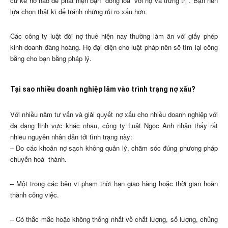
cứ kẽ hở nào để phát hiện bạn “đồng lõa” với họ và trừng trị”. Bạn nên
lựa chọn thật kĩ để tránh những rủi ro xấu hơn.
Các công ty luật đòi nợ thuê hiện nay thường làm ăn với giấy phép
kinh doanh đàng hoàng. Họ đại diện cho luật pháp nên sẽ tìm lại công
bằng cho bạn bằng pháp lý.
Tại sao nhiều doanh nghiệp lâm vào trình trạng nợ xấu?
Với nhiều năm tư vấn và giải quyết nợ xấu cho nhiều doanh nghiệp với
đa dạng lĩnh vực khác nhau, công ty Luật Ngọc Anh nhận thấy rất
nhiều nguyên nhân dẫn tới tình trạng này:
– Do các khoản nợ sạch không quản lý, chăm sóc đúng phương pháp
chuyển hoá thành.
– Một trong các bên vi phạm thời hạn giao hàng hoặc thời gian hoàn
thành công việc.
– Có thắc mắc hoặc không thống nhất về chất lượng, số lượng, chủng