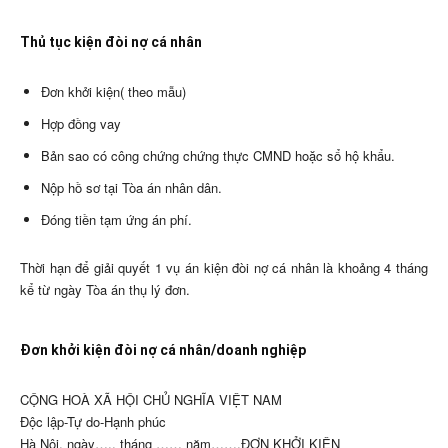
Thủ tục kiện đòi nợ cá nhân
Đơn khởi kiện( theo mẫu)
Hợp đồng vay
Bản sao có công chứng chứng thực CMND hoặc sổ hộ khẩu.
Nộp hồ sơ tại Tòa án nhân dân.
Đóng tiền tạm ứng án phí.
Thời hạn để giải quyết 1 vụ án kiện đòi nợ cá nhân là khoảng 4 tháng
kể từ ngày Tòa án thụ lý đơn.
Đơn khởi kiện đòi nợ cá nhân/doanh nghiệp
CỘNG HOÀ XÃ HỘI CHỦ NGHĨA VIỆT NAM
Độc lập-Tự do-Hạnh phúc
Hà Nội, ngày….. tháng …… năm…….ĐƠN KHỞI KIỆN