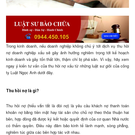
Trong kinh doanh, nếu doanh nghiệp không chú ý tới dịch vụ thu hồi
nợ doanh nghiệp xấu sẽ gây ảnh hưởng nghiêm trọng tới kế hoạch
kinh doanh và gây tổn thất lớn, thậm chí bị phá sản. Vì vậy, hãy xem
ngay ý kiến tư vấn của thu hồi nợ xấu từ những luật sư giỏi của công
ty Luật Ngọc Anh dưới đây.
Thu hồi nợ là gì?
Thu hồi nợ (hiểu vắn tắt là đòi nợ) là yêu cầu khách nợ thanh toán
khoản nợ bằng tiền mặt hay tài sản cho chủ nợ theo thỏa thuận hai
bên, hợp đồng đã được ký kết hoặc quyết định của cơ quan Nhà nước
có thẩm quyền. Điều này đảm bảo kinh tế lành mạnh, sòng phẳng,
nghiêm túc giữa các bên hợp tác với nhau.