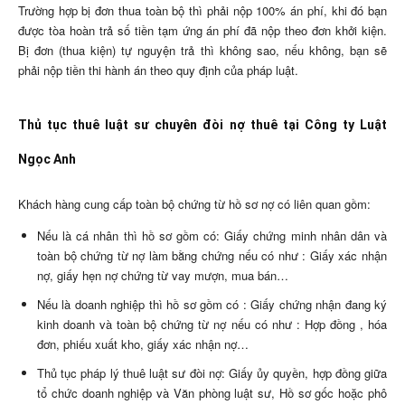
Trường hợp bị đơn thua toàn bộ thì phải nộp 100% án phí, khi đó bạn
được tòa hoàn trả số tiền tạm ứng án phí đã nộp theo đơn khởi kiện.
Bị đơn (thua kiện) tự nguyện trả thì không sao, nếu không, bạn sẽ
phải nộp tiền thi hành án theo quy định của pháp luật.
Thủ tục thuê luật sư chuyên đòi nợ thuê tại Công ty Luật
Ngọc Anh
Khách hàng cung cấp toàn bộ chứng từ hồ sơ nợ có liên quan gồm:
Nếu là cá nhân thì hồ sơ gồm có: Giấy chứng minh nhân dân và
toàn bộ chứng từ nợ làm bằng chứng nếu có như : Giấy xác nhận
nợ, giấy hẹn nợ chứng từ vay mượn, mua bán…
Nếu là doanh nghiệp thì hồ sơ gồm có : Giấy chứng nhận đang ký
kinh doanh và toàn bộ chứng từ nợ nếu có như : Hợp đồng , hóa
đơn, phiếu xuất kho, giấy xác nhận nợ…
Thủ tục pháp lý thuê luật sư đòi nợ: Giấy ủy quyền, hợp đồng giữa
tổ chức doanh nghiệp và Văn phòng luật sư, Hồ sơ gốc hoặc phô