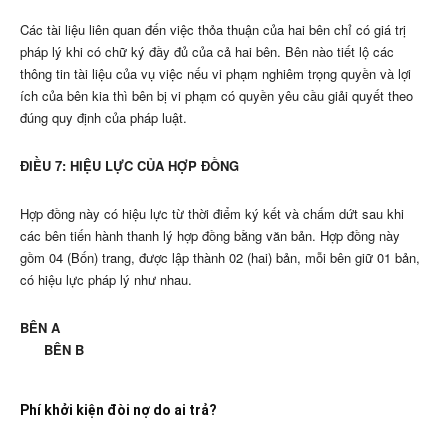
Các tài liệu liên quan đến việc thỏa thuận của hai bên chỉ có giá trị
pháp lý khi có chữ ký đầy đủ của cả hai bên. Bên nào tiết lộ các
thông tin tài liệu của vụ việc nếu vi phạm nghiêm trọng quyền và lợi
ích của bên kia thì bên bị vi phạm có quyền yêu cầu giải quyết theo
đúng quy định của pháp luật.
ĐIỀU 7: HIỆU LỰC CỦA HỢP ĐỒNG
Hợp đồng này có hiệu lực từ thời điểm ký kết và chấm dứt sau khi
các bên tiến hành thanh lý hợp đồng bằng văn bản. Hợp đồng này
gồm 04 (Bốn) trang, được lập thành 02 (hai) bản, mỗi bên giữ 01 bản,
có hiệu lực pháp lý như nhau.
BÊN A
BÊN B
Phí khởi kiện đòi nợ do ai trả?