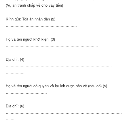
(Vụ án tranh chấp về cho vay tiền)
Kính gửi: Toà án nhân dân (2)
…………………………………………………
Họ và tên người khởi kiện: (3)
………………………………………………………………..
Địa chỉ: (4)
………………………………………………………………………….
……………
Họ và tên người có quyền và lợi ích được bảo vệ (nếu có) (5)
……………………………
Địa chỉ: (6)
…………………………………………………………………………………
…….