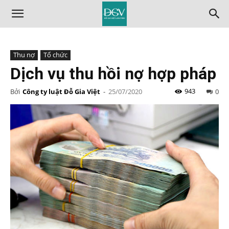
Thu nợ
Tổ chức
Dịch vụ thu hồi nợ hợp pháp
943
Bởi
Công ty luật Đỗ Gia Việt
-
25/07/2020
0