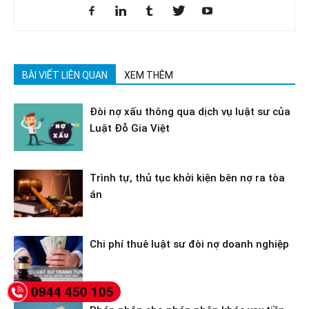
BÀI VIẾT LIÊN QUAN
XEM THÊM
Đòi nợ xấu thông qua dịch vụ luật sư của
Luật Đỗ Gia Việt
Trình tự, thủ tục khởi kiện bên nợ ra tòa
án
Chi phí thuê luật sư đòi nợ doanh nghiệp
0944 450 105