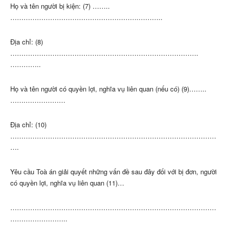
Họ và tên người bị kiện: (7) ……..
………………………………………………….………..
Địa chỉ: (8)
………………………………………………………………………….
…………..
Họ và tên người có quyền lợi, nghĩa vụ liên quan (nếu có) (9)……..
…….………………
Địa chỉ: (10)
…………………………………………………………………………………
….
Yêu cầu Toà án giải quyết những vấn đề sau đây đối với bị đơn, người
có quyền lợi, nghĩa vụ liên quan (11)…
…………………………………………………………………………………
……………………..