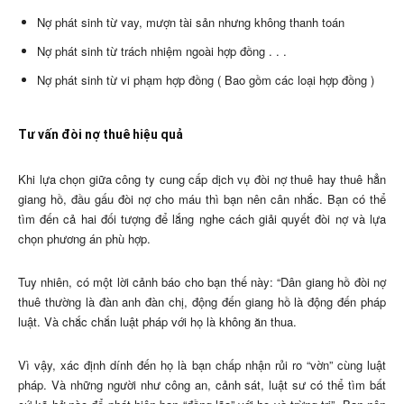
Nợ phát sinh từ vay, mượn tài sản nhưng không thanh toán
Nợ phát sinh từ trách nhiệm ngoài hợp đồng . . .
Nợ phát sinh từ vi phạm hợp đồng ( Bao gồm các loại hợp đồng )
Tư vấn đòi nợ thuê hiệu quả
Khi lựa chọn giữa công ty cung cấp dịch vụ đòi nợ thuê hay thuê hẳn
giang hồ, đầu gấu đòi nợ cho máu thì bạn nên cân nhắc. Bạn có thể
tìm đến cả hai đối tượng để lắng nghe cách giải quyết đòi nợ và lựa
chọn phương án phù hợp.
Tuy nhiên, có một lời cảnh báo cho bạn thế này: “Dân giang hồ đòi nợ
thuê thường là đàn anh đàn chị, động đến giang hồ là động đến pháp
luật. Và chắc chắn luật pháp với họ là không ăn thua.
Vì vậy, xác định dính đến họ là bạn chấp nhận rủi ro “vờn” cùng luật
pháp. Và những người như công an, cảnh sát, luật sư có thể tìm bất