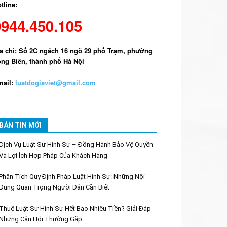
tline:
0944.450.105
a chỉ: Số 2C ngách 16 ngõ 29 phố Trạm, phường
ng Biên, thành phố Hà Nội
ail:
luatdogiaviet@gmail.com
BẢN TIN MỚI
Dịch Vụ Luật Sư Hình Sự – Đồng Hành Bảo Vệ Quyền
Và Lợi Ích Hợp Pháp Của Khách Hàng
Phân Tích Quy Định Pháp Luật Hình Sự: Những Nội
Dung Quan Trọng Người Dân Cần Biết
Thuê Luật Sư Hình Sự Hết Bao Nhiêu Tiền? Giải Đáp
Những Câu Hỏi Thường Gặp