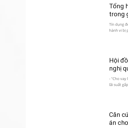
Tổng h
trong g
Tín dụng đe
hành vi bị 
Hội đ
nghị q
- "Cho vay 
lãi suất gấp
Căn cứ
án cho