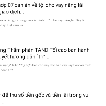
ợp 07 bản án về tội cho vay nặng lãi
iao dịch...
n là tên gọi chung của các hình thức cho vay nặng lãi. Đây là
pháp luật cấm và...
ồng Thẩm phán TAND Tối cao ban hành
uyết hướng dẫn “trị”...
lãi nặng" là trường hợp bên cho vay cho bên vay vay tiền với mức
 5 lần trở...
 để thu số tiền gốc và tiền lãi trong vụ
...