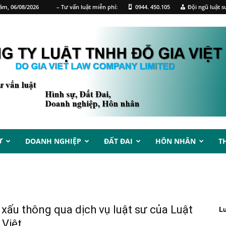
ăm, 06/08/2026
– Tư vấn luật miễn phí:
0944. 450.105
Đội ngũ luật s
Ự
DOANH NGHIỆP
ĐẤT ĐAI
HÔN NHÂN
T
 xấu thông qua dịch vụ luật sư của Luật
L
 Việt