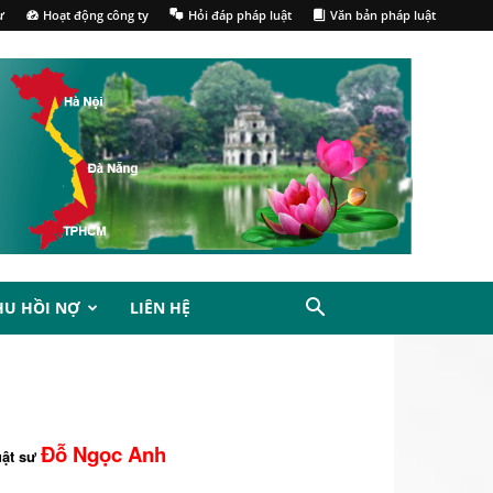
ư
Hoạt động công ty
Hỏi đáp pháp luật
Văn bản pháp luật
HU HỒI NỢ
LIÊN HỆ
Đỗ Ngọc Anh
uật sư