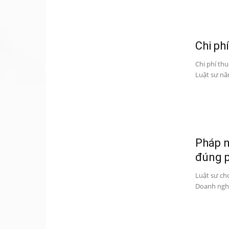
Chi ph
Chi phí th
Luật sư năm
Pháp n
đúng p
Luật sư ch
Doanh nghi