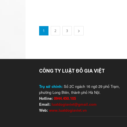
1
2
3
CÔNG TY LUẬT ĐỖ GIA VIỆT
Trụ sở chính:
Số 2C ngách 16 ngõ 29 phố Trạm,
phường Long Biên, thành phố Hà Nội.
Hotline:
0944.450.105
Email:
luatdogiaviet@gmail.com
Web:
www.luatdogiaviet.vn