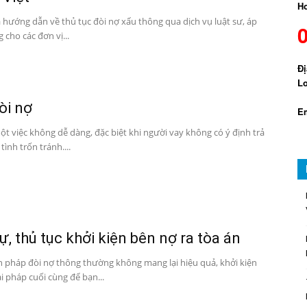
Ho
à hướng dẫn về thủ tục đòi nợ xấu thông qua dịch vụ luật sư, áp
cho các đơn vị...
Đị
Lo
òi nợ
Em
ột việc không dễ dàng, đặc biệt khi người vay không có ý định trả
tình trốn tránh....
tự, thủ tục khởi kiện bên nợ ra tòa án
ện pháp đòi nợ thông thường không mang lại hiệu quả, khởi kiện
iải pháp cuối cùng để bạn...