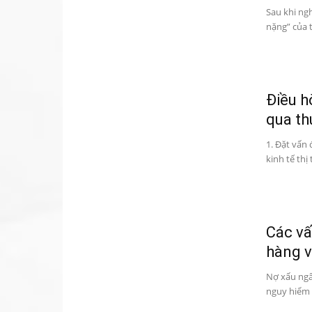
Sau khi ngh
nặng” của t
Điều h
qua thủ
1. Đặt vấn
kinh tế thị
Các vấ
hàng và
Nợ xấu ngâ
nguy hiểm đ