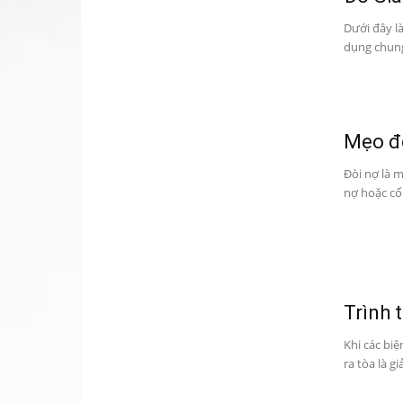
Dưới đây l
dụng chung 
Mẹo đ
Đòi nợ là m
nợ hoặc cố 
Trình 
Khi các bi
ra tòa là g