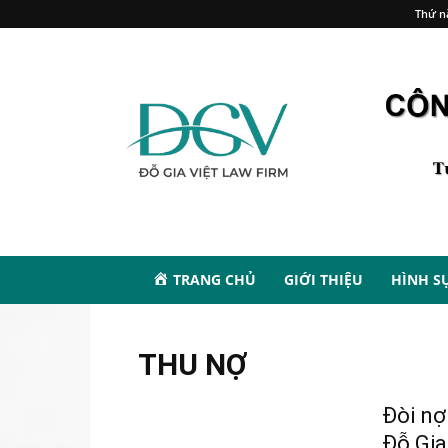
Thứ n
TRANG CHỦ
GIỚI THIỆU
HÌNH S
THU NỢ
Đòi nợ
Đỗ Gia