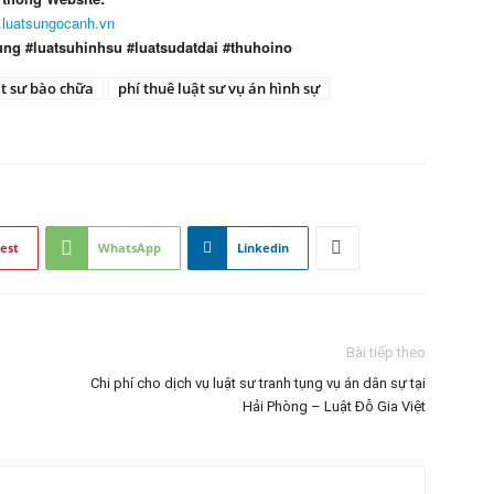
luatsungocanh.vn
ung #luatsuhinhsu #luatsudatdai #thuhoino
ật sư bào chữa
phí thuê luật sư vụ án hình sự
est
WhatsApp
Linkedin
Bài tiếp theo
Chi phí cho dịch vụ luật sư tranh tụng vụ án dân sự tại
Hải Phòng – Luật Đỗ Gia Việt