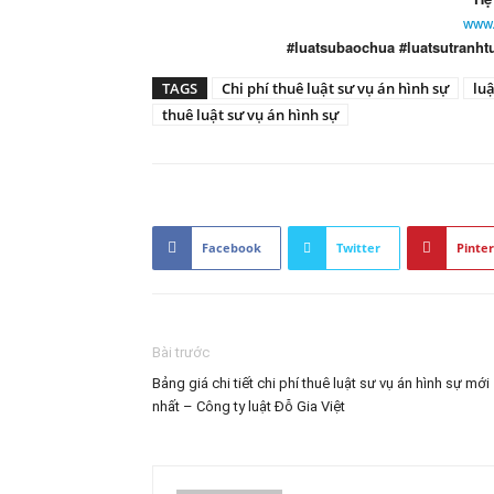
www.
#luatsubaochua #luatsutranht
TAGS
Chi phí thuê luật sư vụ án hình sự
lu
thuê luật sư vụ án hình sự
Facebook
Twitter
Pinter
Bài trước
Bảng giá chi tiết chi phí thuê luật sư vụ án hình sự mới
nhất – Công ty luật Đỗ Gia Việt