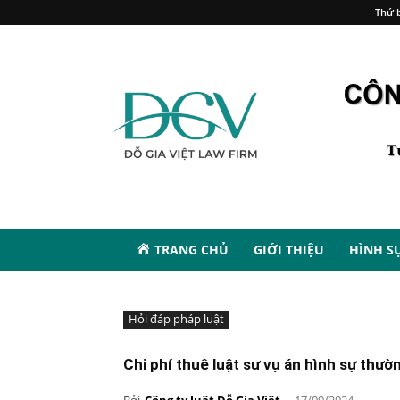
Thứ b
TRANG CHỦ
GIỚI THIỆU
HÌNH S
Hỏi đáp pháp luật
Chi phí thuê luật sư vụ án hình sự thư
Bởi
Công ty luật Đỗ Gia Việt
-
17/09/2024