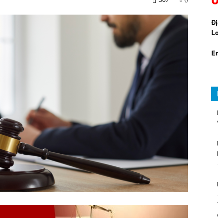
Đị
Lo
Em