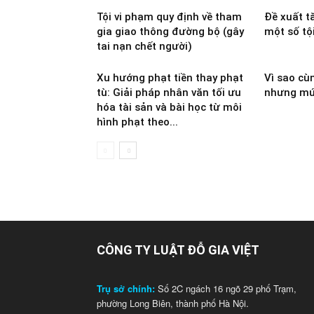
Tội vi phạm quy định về tham
Đề xuất t
gia giao thông đường bộ (gây
một số tộ
tai nạn chết người)
Xu hướng phạt tiền thay phạt
Vì sao cù
tù: Giải pháp nhân văn tối ưu
nhưng mứ
hóa tài sản và bài học từ môi
hình phạt theo...
CÔNG TY LUẬT ĐỖ GIA VIỆT
Trụ sở chính:
Số 2C ngách 16 ngõ 29 phố Trạm,
phường Long Biên, thành phố Hà Nội.