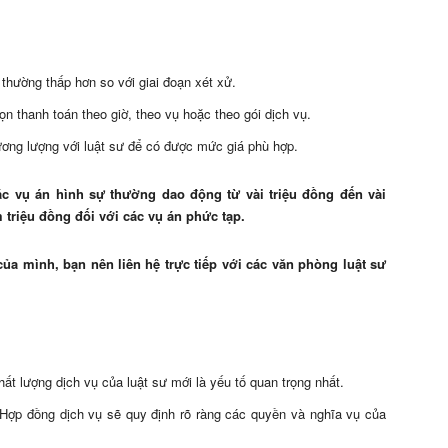
a thường thấp hơn so với giai đoạn xét xử.
n thanh toán theo giờ, theo vụ hoặc theo gói dịch vụ.
ơng lượng với luật sư để có được mức giá phù hợp.
các vụ án hình sự thường dao động từ vài triệu đồng đến vài
m triệu đồng đối với các vụ án phức tạp.
 của mình, bạn nên liên hệ trực tiếp với các văn phòng luật sư
ất lượng dịch vụ của luật sư mới là yếu tố quan trọng nhất.
Hợp đồng dịch vụ sẽ quy định rõ ràng các quyền và nghĩa vụ của