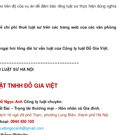
o tiến độ của vụ án để đảm bảo rằng luật sư thực hiện đúng nghĩa
ề chi phí thuê luật sư trên các trang web của các văn phòng
ại hỏi tổng đài tư vấn luật của Công ty luật Đỗ Gia Việt.
=================================
 LUẬT SƯ HÀ NỘI
ẬT TNHH ĐỖ GIA VIỆT
Đỗ Ngọc Anh
Công ty luật chuyên:
t Đai – Trọng tài thương mại – Hôn nhân và Gia đình.
ch 16 ngõ 29 phố Trạm, phường Long Biên, thành phố Hà Nội.
thoại:
0944 450 105
tsudongocanh@gmail.com
 thống Website: