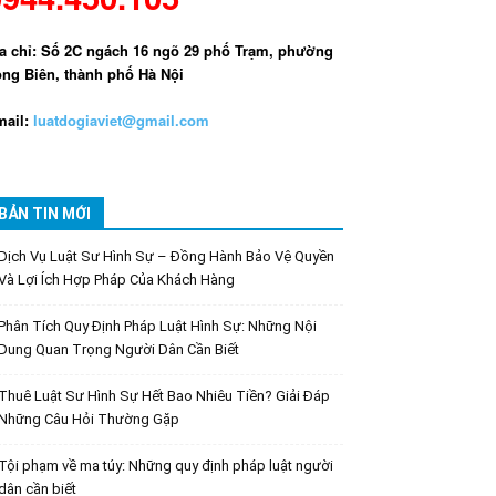
a chỉ: Số 2C ngách 16 ngõ 29 phố Trạm, phường
ng Biên, thành phố Hà Nội
ail:
luatdogiaviet@gmail.com
BẢN TIN MỚI
Dịch Vụ Luật Sư Hình Sự – Đồng Hành Bảo Vệ Quyền
Và Lợi Ích Hợp Pháp Của Khách Hàng
Phân Tích Quy Định Pháp Luật Hình Sự: Những Nội
Dung Quan Trọng Người Dân Cần Biết
Thuê Luật Sư Hình Sự Hết Bao Nhiêu Tiền? Giải Đáp
Những Câu Hỏi Thường Gặp
Tội phạm về ma túy: Những quy định pháp luật người
dân cần biết