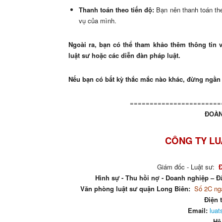
Thanh toán theo tiến độ:
Bạn nên thanh toán the
vụ của mình.
Ngoài ra, bạn có thể tham khảo thêm thông tin v
luật sư hoặc các diễn đàn pháp luật.
Nếu bạn có bất kỳ thắc mắc nào khác, đừng ngần ng
=======================
ĐOÀN
CÔNG TY LU
Giám đốc - Luật sư:
Hình sự - Thu hồi nợ - Doanh nghiệp – Đấ
Văn phòng luật sư quận Long Biên:
Số 2C ngá
Điện 
Email:
lua
Hệ