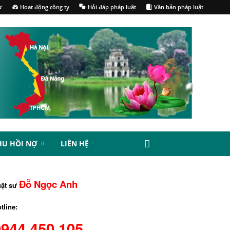
ư
Hoạt động công ty
Hỏi đáp pháp luật
Văn bản pháp luật
HU HỒI NỢ
LIÊN HỆ
Đỗ Ngọc Anh
uật sư
tline:
0944.450.105