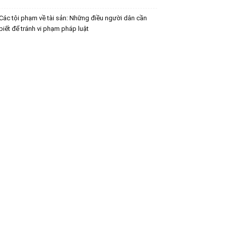
Các tội phạm về tài sản: Những điều người dân cần
biết để tránh vi phạm pháp luật