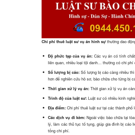
Chi phí thuê luật sư vụ án hình sự
thường dao động 
Độ phức tạp của vụ án:
Các vụ án có tính chất 
liên quan, nhiều loại tội danh… thường có chi phí
Số lượng bị cáo:
Số lượng bị cáo càng nhiều thì
hơn để nghiên cứu hồ sơ, bào chữa cho từng bị c
Thời gian xử lý vụ án:
Thời gian xử lý vụ án càng
Trình độ của luật sư:
Luật sư có nhiều kinh nghi
Địa điểm:
Chi phí thuê luật sư tại các thành phố 
Các dịch vụ đi kèm:
Ngoài việc bào chữa tại tòa
lý, làm các thủ tục tố tụng, giúp gia đình bị cá
tổng chi phí.