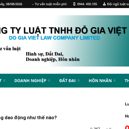
ảy, 08/08/2026
– Tư vấn luật miễn phí:
0944. 450.105
Đội ngũ luật s
Ự
DOANH NGHIỆP
ĐẤT ĐAI
HÔN NHÂN
T
L
Ho
ờng dao động như thế nào?
367
0