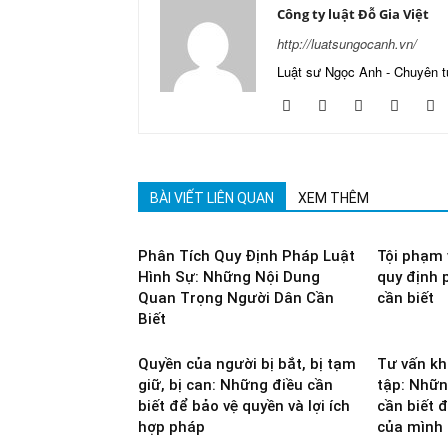
Công ty luật Đỗ Gia Việt
http://luatsungocanh.vn/
Luật sư Ngọc Anh - Chuyên t
BÀI VIẾT LIÊN QUAN
XEM THÊM
Phân Tích Quy Định Pháp Luật
Tội phạm 
Hình Sự: Những Nội Dung
quy định 
Quan Trọng Người Dân Cần
cần biết
Biết
Quyền của người bị bắt, bị tạm
Tư vấn khi
giữ, bị can: Những điều cần
tập: Nhữn
biết để bảo vệ quyền và lợi ích
cần biết đ
hợp pháp
của mình