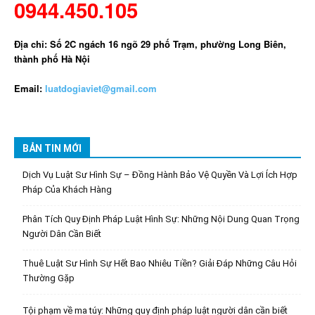
0944.450.105
Địa chỉ: Số 2C ngách 16 ngõ 29 phố Trạm, phường Long Biên,
thành phố Hà Nội
Email:
luatdogiaviet@gmail.com
BẢN TIN MỚI
Dịch Vụ Luật Sư Hình Sự – Đồng Hành Bảo Vệ Quyền Và Lợi Ích Hợp
Pháp Của Khách Hàng
Phân Tích Quy Định Pháp Luật Hình Sự: Những Nội Dung Quan Trọng
Người Dân Cần Biết
Thuê Luật Sư Hình Sự Hết Bao Nhiêu Tiền? Giải Đáp Những Câu Hỏi
Thường Gặp
Tội phạm về ma túy: Những quy định pháp luật người dân cần biết