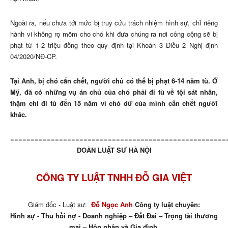
Ngoài ra, nếu chưa tới mức bị truy cứu trách nhiệm hình sự, chỉ riêng
hành vi không rọ mõm cho chó khi đưa chúng ra nơi công cộng sẽ bị
phạt từ 1-2 triệu đồng theo quy định tại Khoản 3 Điều 2 Nghị định
04/2020/NĐ-CP.
Tại Anh, bị chó cắn chết, người chủ có thể bị phạt 6-14 năm tù. Ở
Mỹ, đã có những vụ án chủ của chó phải đi tù về tội sát nhân,
thậm chí đi tù đến 15 năm vì chó dữ của mình cắn chết người
khác.
=====================================================
ĐOÀN LUẬT SƯ HÀ NỘI
CÔNG TY LUẬT TNHH ĐỖ GIA VIỆT
Giám đốc - Luật sư:
Đỗ Ngọc Anh
Công ty luật chuyên:
Hình sự - Thu hồi nợ - Doanh nghiệp – Đất Đai – Trọng tài thương
mại – Hôn nhân và Gia đình.