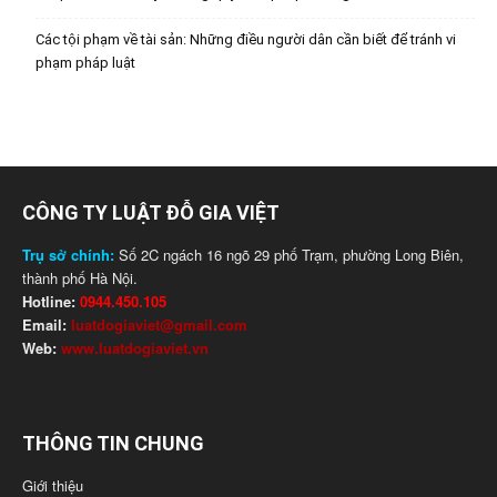
Các tội phạm về tài sản: Những điều người dân cần biết để tránh vi
phạm pháp luật
CÔNG TY LUẬT ĐỖ GIA VIỆT
Trụ sở chính:
Số 2C ngách 16 ngõ 29 phố Trạm, phường Long Biên,
thành phố Hà Nội.
Hotline:
0944.450.105
Email:
luatdogiaviet@gmail.com
Web:
www.luatdogiaviet.vn
THÔNG TIN CHUNG
Giới thiệu