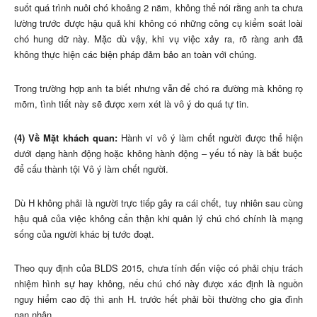
suốt quá trình nuôi chó khoảng 2 năm, không thể nói rằng anh ta chưa
lường trước được hậu quả khi không có những công cụ kiểm soát loài
chó hung dữ này. Mặc dù vậy, khi vụ việc xảy ra, rõ ràng anh đã
không thực hiện các biện pháp đảm bảo an toàn với chúng.
Trong trường hợp anh ta biết nhưng vẫn để chó ra đường mà không rọ
mõm, tình tiết này sẽ được xem xét là vô ý do quá tự tin.
(4) Về Mặt khách quan:
Hành vi vô ý làm chết người được thể hiện
dưới dạng hành động hoặc không hành động – yếu tố này là bắt buộc
để cấu thành tội Vô ý làm chết người.
Dù H không phải là người trực tiếp gây ra cái chết, tuy nhiên sau cùng
hậu quả của việc không cẩn thận khi quản lý chú chó chính là mạng
sống của người khác bị tước đoạt.
Theo quy định của BLDS 2015, chưa tính đến việc có phải chịu trách
nhiệm hình sự hay không, nếu chú chó này được xác định là nguồn
nguy hiểm cao độ thì anh H. trước hết phải bồi thường cho gia đình
nạn nhân.