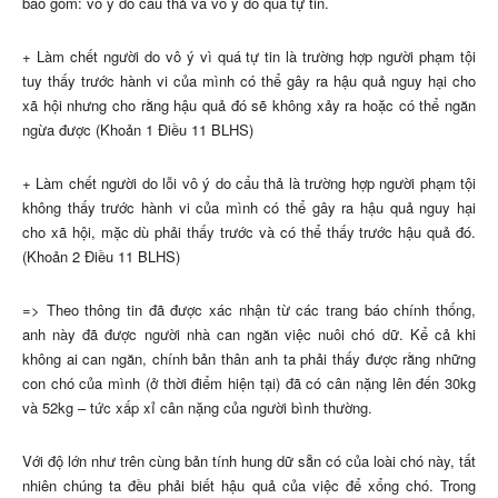
bao gồm: vô ý do cẩu thả và vô ý do quá tự tin.
+ Làm chết người do vô ý vì quá tự tin là trường hợp người phạm tội
tuy thấy trước hành vi của mình có thể gây ra hậu quả nguy hại cho
xã hội nhưng cho rằng hậu quả đó sẽ không xảy ra hoặc có thể ngăn
ngừa được (Khoản 1 Điều 11 BLHS)
+ Làm chết người do lỗi vô ý do cẩu thả là trường hợp người phạm tội
không thấy trước hành vi của mình có thể gây ra hậu quả nguy hại
cho xã hội, mặc dù phải thấy trước và có thể thấy trước hậu quả đó.
(Khoản 2 Điều 11 BLHS)
=> Theo thông tin đã được xác nhận từ các trang báo chính thống,
anh này đã được người nhà can ngăn việc nuôi chó dữ. Kể cả khi
không ai can ngăn, chính bản thân anh ta phải thấy được rằng những
con chó của mình (ở thời điểm hiện tại) đã có cân nặng lên đến 30kg
và 52kg – tức xấp xỉ cân nặng của người bình thường.
Với độ lớn như trên cùng bản tính hung dữ sẵn có của loài chó này, tất
nhiên chúng ta đều phải biết hậu quả của việc để xổng chó. Trong