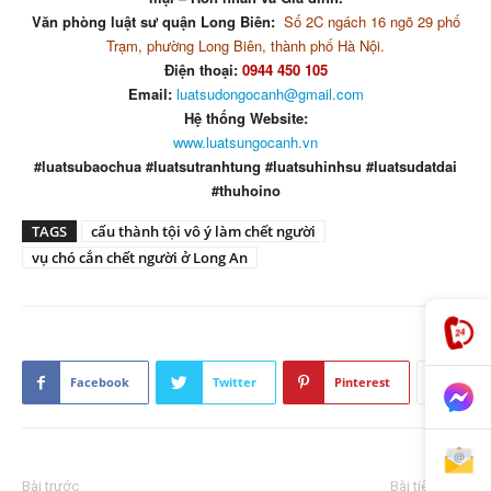
Văn phòng luật sư quận Long Biên:
Số 2C ngách 16 ngõ 29 phố
Trạm, phường Long Biên, thành phố Hà Nội.
Điện thoại:
0944 450 105
Email:
luatsudongocanh@gmail.com
Hệ thống Website:
www.luatsungocanh.vn
#luatsubaochua #luatsutranhtung #luatsuhinhsu #luatsudatdai
#thuhoino
TAGS
cấu thành tội vô ý làm chết người
vụ chó cắn chết người ở Long An
Facebook
Twitter
Pinterest
Bài trước
Bài tiếp theo