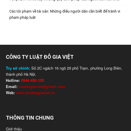
Các tội phạm về tài sản: Những điều người dân cần biết để tránh vi
phạm pháp luật
CÔNG TY LUẬT ĐỖ GIA VIỆT
Trụ sở chính:
Số 2C ngách 16 ngõ 29 phố Trạm, phường Long Biên,
thành phố Hà Nội.
Hotline:
0944.450.105
Email:
luatdogiaviet@gmail.com
Web:
www.luatdogiaviet.vn
THÔNG TIN CHUNG
Giới thiệu