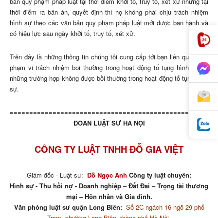
bản quy phạm pháp luật tại thời điểm khởi tố, truy tố, xét xử nhưng tại
thời điểm ra bản án, quyết định thì họ không phải chịu trách nhiệm
hình sự theo các văn bản quy phạm pháp luật mới được ban hành và
có hiệu lực sau ngày khởi tố, truy tố, xét xử.
Trên đây là những thông tin chúng tôi cung cấp tới bạn liên quan đến
phạm vi trách nhiệm bồi thường trong hoạt động tố tụng hình sự và
những trường hợp không được bồi thường trong hoạt động tố tụng hình
sự.
=====================================================
ĐOÀN LUẬT SƯ HÀ NỘI
CÔNG TY LUẬT TNHH ĐỖ GIA VIỆT
Giám đốc - Luật sư:
Đỗ Ngọc Anh
Công ty luật chuyên:
Hình sự - Thu hồi nợ - Doanh nghiệp – Đất Đai – Trọng tài thương
mại – Hôn nhân và Gia đình.
Văn phòng luật sư quận Long Biên:
Số 2C ngách 16 ngõ 29 phố
Trạm, phường Long Biên, thành phố Hà Nội.