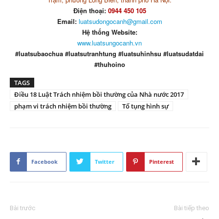
Điện thoại:
0944 450 105
Email:
luatsudongocanh@gmail.com
Hệ thống Website:
www.luatsungocanh.vn
#luatsubaochua #luatsutranhtung #luatsuhinhsu #luatsudatdai
#thuhoino
TAGS
Điều 18 Luật Trách nhiệm bồi thường của Nhà nước 2017
phạm vi trách nhiệm bồi thường
Tố tụng hình sự
Facebook
Twitter
Pinterest
Bài trước
Bài tiếp theo