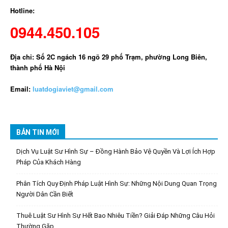
Hotline:
0944.450.105
Địa chỉ: Số 2C ngách 16 ngõ 29 phố Trạm, phường Long Biên,
thành phố Hà Nội
Email:
luatdogiaviet@gmail.com
BẢN TIN MỚI
Dịch Vụ Luật Sư Hình Sự – Đồng Hành Bảo Vệ Quyền Và Lợi Ích Hợp
Pháp Của Khách Hàng
Phân Tích Quy Định Pháp Luật Hình Sự: Những Nội Dung Quan Trọng
Người Dân Cần Biết
Thuê Luật Sư Hình Sự Hết Bao Nhiêu Tiền? Giải Đáp Những Câu Hỏi
Thường Gặp