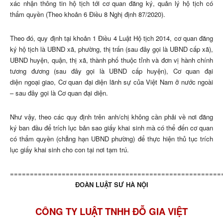
xác nhận thông tin hộ tịch tới cơ quan đăng ký, quản lý hộ tịch có
thẩm quyền (Theo khoản 6 Điều 8 Nghị định 87/2020).
Theo đó, quy định tại khoản 1 Điều 4 Luật Hộ tịch 2014, cơ quan đăng
ký hộ tịch là UBND xã, phường, thị trấn (sau đây gọi là UBND cấp xã),
UBND huyện, quận, thị xã, thành phố thuộc tỉnh và đơn vị hành chính
tương đương (sau đây gọi là UBND cấp huyện), Cơ quan đại
diện ngoại giao, Cơ quan đại diện lãnh sự của Việt Nam ở nước ngoài
– sau đây gọi là Cơ quan đại diện.
Như vậy, theo các quy định trên anh/chị không cần phải về nơi đăng
ký ban đầu để trích lục bản sao giấy khai sinh mà có thể đến cơ quan
có thẩm quyền (chẳng hạn UBND phường) để thực hiện thủ tục trích
lục giấy khai sinh cho con tại nơi tạm trú.
=====================================================
ĐOÀN LUẬT SƯ HÀ NỘI
CÔNG TY LUẬT TNHH ĐỖ GIA VIỆT