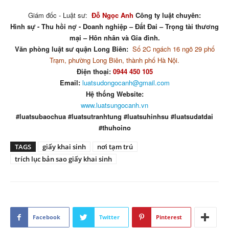
Giám đốc - Luật sư:
Đỗ Ngọc Anh
Công ty luật chuyên:
Hình sự - Thu hồi nợ - Doanh nghiệp – Đất Đai – Trọng tài thương
mại – Hôn nhân và Gia đình.
Văn phòng luật sư quận Long Biên:
Số 2C ngách 16 ngõ 29 phố
Trạm, phường Long Biên, thành phố Hà Nội.
Điện thoại:
0944 450 105
Email:
luatsudongocanh@gmail.com
Hệ thống Website:
www.luatsungocanh.vn
#luatsubaochua #luatsutranhtung #luatsuhinhsu #luatsudatdai
#thuhoino
TAGS
giấy khai sinh
nơi tạm trú
trích lục bản sao giấy khai sinh
Facebook
Twitter
Pinterest