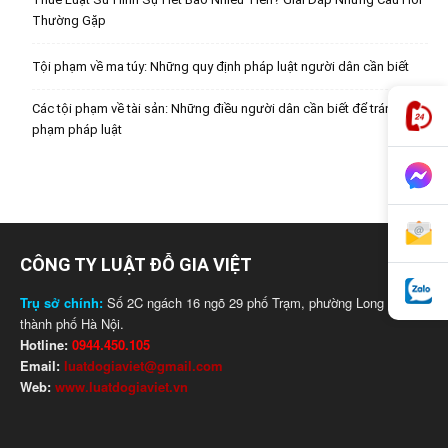
Thường Gặp
Tội phạm về ma túy: Những quy định pháp luật người dân cần biết
Các tội phạm về tài sản: Những điều người dân cần biết để tránh vi
phạm pháp luật
CÔNG TY LUẬT ĐỖ GIA VIỆT
Trụ sở chính:
Số 2C ngách 16 ngõ 29 phố Trạm, phường Long Biên,
thành phố Hà Nội.
Hotline:
0944.450.105
Email:
luatdogiaviet@gmail.com
Web:
www.luatdogiaviet.vn