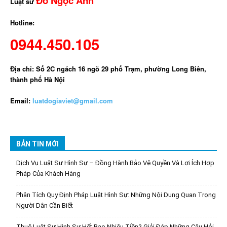
Đỗ Ngọc Anh
Luật sư
Hotline:
0944.450.105
Địa chỉ: Số 2C ngách 16 ngõ 29 phố Trạm, phường Long Biên,
thành phố Hà Nội
Email:
luatdogiaviet@gmail.com
BẢN TIN MỚI
Dịch Vụ Luật Sư Hình Sự – Đồng Hành Bảo Vệ Quyền Và Lợi Ích Hợp
Pháp Của Khách Hàng
Phân Tích Quy Định Pháp Luật Hình Sự: Những Nội Dung Quan Trọng
Người Dân Cần Biết
Thuê Luật Sư Hình Sự Hết Bao Nhiêu Tiền? Giải Đáp Những Câu Hỏi