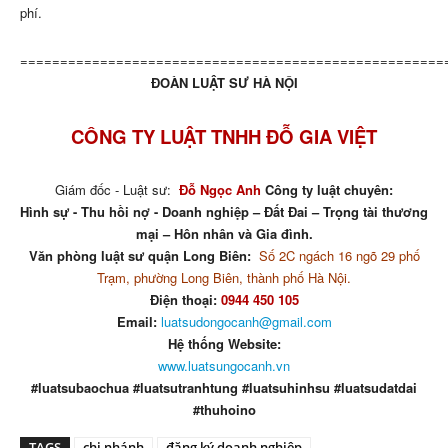
phí.
=====================================================
ĐOÀN LUẬT SƯ HÀ NỘI
CÔNG TY LUẬT TNHH ĐỖ GIA VIỆT
Giám đốc - Luật sư:
Đỗ Ngọc Anh
Công ty luật chuyên:
Hình sự - Thu hồi nợ - Doanh nghiệp – Đất Đai – Trọng tài thương
mại – Hôn nhân và Gia đình.
Văn phòng luật sư quận Long Biên:
Số 2C ngách 16 ngõ 29 phố
Trạm, phường Long Biên, thành phố Hà Nội.
Điện thoại:
0944 450 105
Email:
luatsudongocanh@gmail.com
Hệ thống Website:
www.luatsungocanh.vn
#luatsubaochua #luatsutranhtung #luatsuhinhsu #luatsudatdai
#thuhoino
TAGS
chi nhánh
đăng ký doanh nghiệp