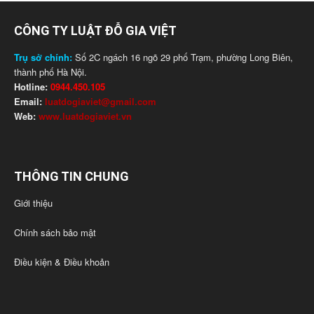
CÔNG TY LUẬT ĐỖ GIA VIỆT
Trụ sở chính:
Số 2C ngách 16 ngõ 29 phố Trạm, phường Long Biên,
thành phố Hà Nội.
Hotline:
0944.450.105
Email:
luatdogiaviet@gmail.com
Web:
www.luatdogiaviet.vn
THÔNG TIN CHUNG
Giới thiệu
Chính sách bảo mật
Điều kiện & Điều khoản