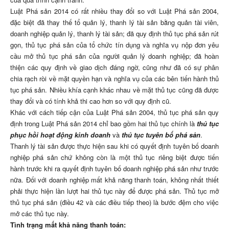
Luật Phá sản 2014 có rất nhiều thay đổi so với Luật Phá sản 2004,
đặc biệt đã thay thế tổ quản lý, thanh lý tài sản bằng quản tài viên,
doanh nghiệp quản lý, thanh lý tài sản; đã quy định thủ tục phá sản rút
gọn, thủ tục phá sản của tổ chức tín dụng và nghĩa vụ nộp đơn yêu
cầu mở thủ tục phá sản của người quản lý doanh nghiệp; đã hoàn
thiện các quy định về giao dịch đáng ngờ, cũng như đã có sự phân
chia rạch ròi về mặt quyền hạn và nghĩa vụ của các bên tiến hành thủ
tục phá sản. Nhiều khía cạnh khác nhau về mặt thủ tục cũng đã được
thay đổi và có tính khả thi cao hơn so với quy định cũ.
Khác với cách tiếp cận của Luật Phá sản 2004, thủ tục phá sản quy
định trong Luật Phá sản 2014 chỉ bao gồm hai thủ tục chính là
thủ tục
phục hồi hoạt động kinh doanh
và
thủ tục tuyên bố phá sản
.
Thanh lý tài sản được thực hiện sau khi có quyết định tuyên bố doanh
nghiệp phá sản chứ không còn là một thủ tục riêng biệt được tiến
hành trước khi ra quyết định tuyên bố doanh nghiệp phá sản như trước
nữa. Đối với doanh nghiệp mất khả năng thanh toán, không nhất thiết
phải thực hiện lần lượt hai thủ tục này để được phá sản. Thủ tục mở
thủ tục phá sản (điều 42 và các điều tiếp theo) là bước đệm cho việc
mở các thủ tục này.
Tình trạng mất khả năng thanh toán: