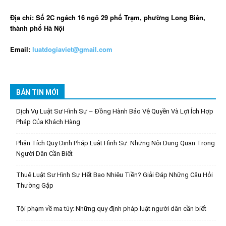
Địa chỉ: Số 2C ngách 16 ngõ 29 phố Trạm, phường Long Biên,
thành phố Hà Nội
Email:
luatdogiaviet@gmail.com
BẢN TIN MỚI
Dịch Vụ Luật Sư Hình Sự – Đồng Hành Bảo Vệ Quyền Và Lợi Ích Hợp
Pháp Của Khách Hàng
Phân Tích Quy Định Pháp Luật Hình Sự: Những Nội Dung Quan Trọng
Người Dân Cần Biết
Thuê Luật Sư Hình Sự Hết Bao Nhiêu Tiền? Giải Đáp Những Câu Hỏi
Thường Gặp
Tội phạm về ma túy: Những quy định pháp luật người dân cần biết