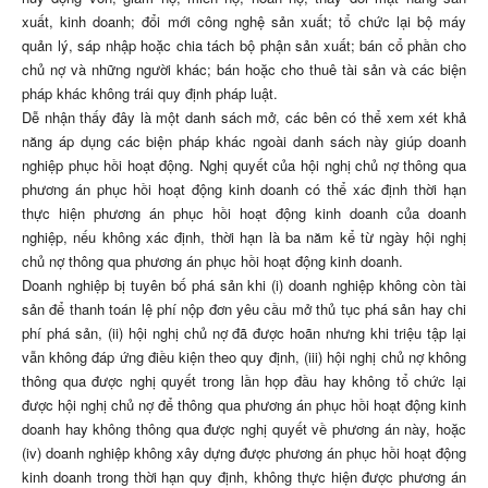
xuất, kinh doanh; đổi mới công nghệ sản xuất; tổ chức lại bộ máy
quản lý, sáp nhập hoặc chia tách bộ phận sản xuất; bán cổ phần cho
chủ nợ và những người khác; bán hoặc cho thuê tài sản và các biện
pháp khác không trái quy định pháp luật.
Dễ nhận thấy đây là một danh sách mở, các bên có thể xem xét khả
năng áp dụng các biện pháp khác ngoài danh sách này giúp doanh
nghiệp phục hồi hoạt động. Nghị quyết của hội nghị chủ nợ thông qua
phương án phục hồi hoạt động kinh doanh có thể xác định thời hạn
thực hiện phương án phục hồi hoạt động kinh doanh của doanh
nghiệp, nếu không xác định, thời hạn là ba năm kể từ ngày hội nghị
chủ nợ thông qua phương án phục hồi hoạt động kinh doanh.
Doanh nghiệp bị tuyên bố phá sản khi (i) doanh nghiệp không còn tài
sản để thanh toán lệ phí nộp đơn yêu cầu mở thủ tục phá sản hay chi
phí phá sản, (ii) hội nghị chủ nợ đã được hoãn nhưng khi triệu tập lại
vẫn không đáp ứng điều kiện theo quy định, (iii) hội nghị chủ nợ không
thông qua được nghị quyết trong lần họp đầu hay không tổ chức lại
được hội nghị chủ nợ để thông qua phương án phục hồi hoạt động kinh
doanh hay không thông qua được nghị quyết về phương án này, hoặc
(iv) doanh nghiệp không xây dựng được phương án phục hồi hoạt động
kinh doanh trong thời hạn quy định, không thực hiện được phương án