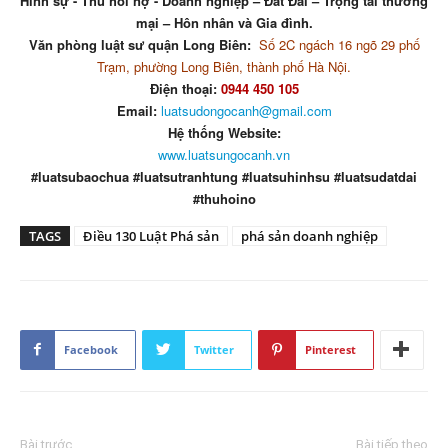
Hình sự - Thu hồi nợ - Doanh nghiệp – Đất Đai – Trọng tài thương
mại – Hôn nhân và Gia đình.
Văn phòng luật sư quận Long Biên:
Số 2C ngách 16 ngõ 29 phố
Trạm, phường Long Biên, thành phố Hà Nội.
Điện thoại:
0944 450 105
Email:
luatsudongocanh@gmail.com
Hệ thống Website:
www.luatsungocanh.vn
#luatsubaochua #luatsutranhtung #luatsuhinhsu #luatsudatdai
#thuhoino
TAGS
Điều 130 Luật Phá sản
phá sản doanh nghiệp
Facebook
Twitter
Pinterest
Bài trước
Bài tiếp theo