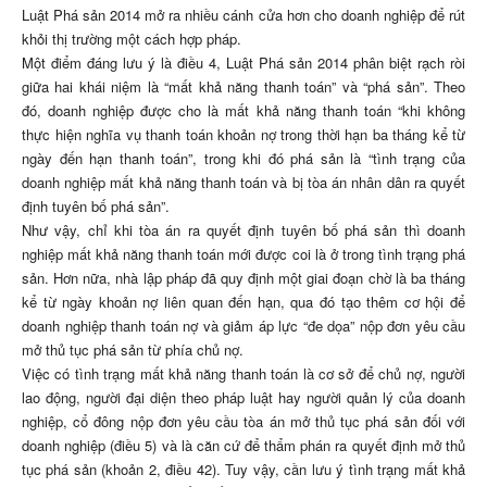
Luật Phá sản 2014 mở ra nhiều cánh cửa hơn cho doanh nghiệp để rút
khỏi thị trường một cách hợp pháp.
Một điểm đáng lưu ý là điều 4, Luật Phá sản 2014 phân biệt rạch ròi
giữa hai khái niệm là “mất khả năng thanh toán” và “phá sản”. Theo
đó, doanh nghiệp được cho là mất khả năng thanh toán “khi không
thực hiện nghĩa vụ thanh toán khoản nợ trong thời hạn ba tháng kể từ
ngày đến hạn thanh toán”, trong khi đó phá sản là “tình trạng của
doanh nghiệp mất khả năng thanh toán và bị tòa án nhân dân ra quyết
định tuyên bố phá sản”.
Như vậy, chỉ khi tòa án ra quyết định tuyên bố phá sản thì doanh
nghiệp mất khả năng thanh toán mới được coi là ở trong tình trạng phá
sản. Hơn nữa, nhà lập pháp đã quy định một giai đoạn chờ là ba tháng
kể từ ngày khoản nợ liên quan đến hạn, qua đó tạo thêm cơ hội để
doanh nghiệp thanh toán nợ và giảm áp lực “đe dọa” nộp đơn yêu cầu
mở thủ tục phá sản từ phía chủ nợ.
Việc có tình trạng mất khả năng thanh toán là cơ sở để chủ nợ, người
lao động, người đại diện theo pháp luật hay người quản lý của doanh
nghiệp, cổ đông nộp đơn yêu cầu tòa án mở thủ tục phá sản đối với
doanh nghiệp (điều 5) và là căn cứ để thẩm phán ra quyết định mở thủ
tục phá sản (khoản 2, điều 42). Tuy vậy, cần lưu ý tình trạng mất khả