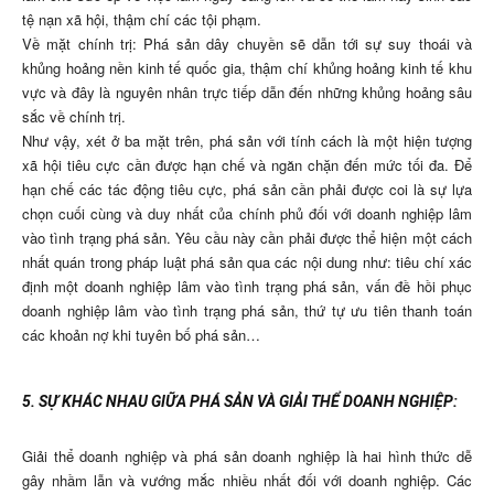
tệ nạn xã hội, thậm chí các tội phạm.
Về mặt chính trị: Phá sản dây chuyền sẽ dẫn tới sự suy thoái và
khủng hoảng nền kinh tế quốc gia, thậm chí khủng hoảng kinh tế khu
vực và đây là nguyên nhân trực tiếp dẫn đến những khủng hoảng sâu
sắc về chính trị.
Như vậy, xét ở ba mặt trên, phá sản với tính cách là một hiện tượng
xã hội tiêu cực cần được hạn chế và ngăn chặn đến mức tối đa. Để
hạn chế các tác động tiêu cực, phá sản cần phải được coi là sự lựa
chọn cuối cùng và duy nhất của chính phủ đối với doanh nghiệp lâm
vào tình trạng phá sản. Yêu cầu này cần phải được thể hiện một cách
nhất quán trong pháp luật phá sản qua các nội dung như: tiêu chí xác
định một doanh nghiệp lâm vào tình trạng phá sản, vấn đề hồi phục
doanh nghiệp lâm vào tình trạng phá sản, thứ tự ưu tiên thanh toán
các khoản nợ khi tuyên bố phá sản…
5. SỰ KHÁC NHAU GIỮA PHÁ SẢN VÀ GIẢI THỂ DOANH NGHIỆP:
Giải thể doanh nghiệp và phá sản doanh nghiệp là hai hình thức dễ
gây nhầm lẫn và vướng mắc nhiều nhất đối với doanh nghiệp. Các