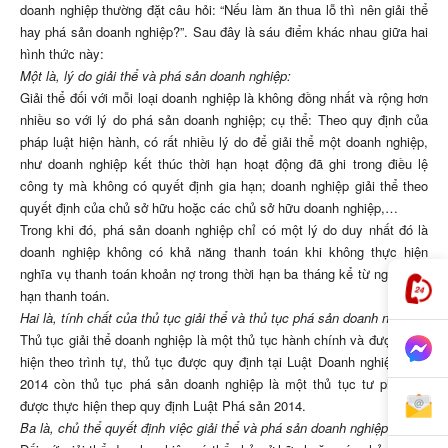
doanh nghiệp thường đặt câu hỏi: “Nếu làm ăn thua lỗ thì nên giải thể
hay phá sản doanh nghiệp?”. Sau đây là sáu điểm khác nhau giữa hai
hình thức này:
Một là, lý do giải thể và phá sản doanh nghiệp:
Giải thể đối với mỗi loại doanh nghiệp là không đồng nhất và rộng hơn
nhiều so với lý do phá sản doanh nghiệp; cụ thể: Theo quy định của
pháp luật hiện hành, có rất nhiều lý do để giải thể một doanh nghiệp,
như doanh nghiệp kết thúc thời hạn hoạt động đã ghi trong điều lệ
công ty mà không có quyết định gia hạn; doanh nghiệp giải thể theo
quyết định của chủ sở hữu hoặc các chủ sở hữu doanh nghiệp,…
Trong khi đó, phá sản doanh nghiệp chỉ có một lý do duy nhất đó là
doanh nghiệp không có khả năng thanh toán khi không thực hiện
nghĩa vụ thanh toán khoản nợ trong thời hạn ba tháng kể từ ngày đến
hạn thanh toán.
Hai là, tính chất của thủ tục giải thể và thủ tục phá sản doanh nghiệp:
Thủ tục giải thể doanh nghiệp là một thủ tục hành chính và được thực
hiện theo trình tự, thủ tục được quy định tại Luật Doanh nghiệp năm
2014 còn thủ tục phá sản doanh nghiệp là một thủ tục tư pháp và
được thực hiện thep quy định Luật Phá sản 2014.
Ba là, chủ thể quyết định việc giải thể và phá sản doanh nghiệp: