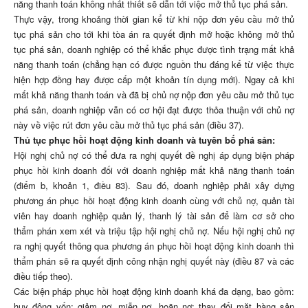
năng thanh toán không nhất thiết sẽ dẫn tới việc mở thủ tục phá sản.
Thực vậy, trong khoảng thời gian kể từ khi nộp đơn yêu cầu mở thủ
tục phá sản cho tới khi tòa án ra quyết định mở hoặc không mở thủ
tục phá sản, doanh nghiệp có thể khắc phục được tình trạng mất khả
năng thanh toán (chẳng hạn có được nguồn thu đáng kể từ việc thực
hiện hợp đồng hay được cấp một khoản tín dụng mới). Ngay cả khi
mất khả năng thanh toán và đã bị chủ nợ nộp đơn yêu cầu mở thủ tục
phá sản, doanh nghiệp vẫn có cơ hội đạt được thỏa thuận với chủ nợ
này về việc rút đơn yêu cầu mở thủ tục phá sản (điều 37).
Thủ tục phục hồi hoạt động kinh doanh và tuyên bố phá sản:
Hội nghị chủ nợ có thể đưa ra nghị quyết đề nghị áp dụng biện pháp
phục hồi kinh doanh đối với doanh nghiệp mất khả năng thanh toán
(điểm b, khoản 1, điều 83). Sau đó, doanh nghiệp phải xây dựng
phương án phục hồi hoạt động kinh doanh cùng với chủ nợ, quản tài
viên hay doanh nghiệp quản lý, thanh lý tài sản để làm cơ sở cho
thẩm phán xem xét và triệu tập hội nghị chủ nợ. Nếu hội nghị chủ nợ
ra nghị quyết thông qua phương án phục hồi hoạt động kinh doanh thì
thẩm phán sẽ ra quyết định công nhận nghị quyết này (điều 87 và các
điều tiếp theo).
Các biện pháp phục hồi hoạt động kinh doanh khá đa dạng, bao gồm:
huy động vốn; giảm nợ, miễn nợ, hoãn nợ; thay đổi mặt hàng sản