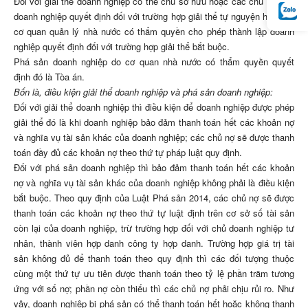
Đối với giải thể doanh nghiệp có thể chủ sở hữu hoặc các chủ sở hữu
doanh nghiệp quyết định đối với trường hợp giải thể tự nguyện hoặc do
cơ quan quản lý nhà nước có thẩm quyền cho phép thành lập doanh
nghiệp quyết định đối với trường hợp giải thể bắt buộc.
Phá sản doanh nghiệp do cơ quan nhà nước có thẩm quyền quyết
định đó là Tòa án.
Bốn là, điều kiện giải thể doanh nghiệp và phá sản doanh nghiệp:
Đối với giải thể doanh nghiệp thì điều kiện để doanh nghiệp được phép
giải thể đó là khi doanh nghiệp bảo đảm thanh toán hết các khoản nợ
và nghĩa vụ tài sản khác của doanh nghiệp; các chủ nợ sẽ được thanh
toán đầy đủ các khoản nợ theo thứ tự pháp luật quy định.
Đối với phá sản doanh nghiệp thì bảo đảm thanh toán hết các khoản
nợ và nghĩa vụ tài sản khác của doanh nghiệp không phải là điều kiện
bắt buộc. Theo quy định của Luật Phá sản 2014, các chủ nợ sẽ được
thanh toán các khoản nợ theo thứ tự luật định trên cơ sở số tài sản
còn lại của doanh nghiệp, trừ trường hợp đối với chủ doanh nghiệp tư
nhân, thành viên hợp danh công ty hợp danh. Trường hợp giá trị tài
sản không đủ để thanh toán theo quy định thì các đối tượng thuộc
cùng một thứ tự ưu tiên được thanh toán theo tỷ lệ phần trăm tương
ứng với số nợ; phần nợ còn thiếu thì các chủ nợ phải chịu rủi ro. Như
vậy, doanh nghiệp bị phá sản có thể thanh toán hết hoặc không thanh