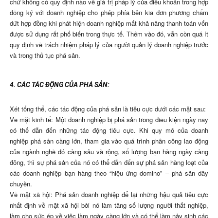
chứ không có quy định nào về giá trị pháp lý của điều khoản trong hợp
đồng ký với doanh nghiệp cho phép phía bên kia đơn phương chấm
dứt hợp đồng khi phát hiện doanh nghiệp mất khả năng thanh toán vốn
được sử dụng rất phổ biến trong thực tế. Thêm vào đó, vẫn còn quá ít
quy định về trách nhiệm pháp lý của người quản lý doanh nghiệp trước
và trong thủ tục phá sản.
4. CÁC TÁC ĐỘNG CỦA PHÁ SẢN:
Xét tổng thể, các tác động của phá sản là tiêu cực dưới các mặt sau:
Về mặt kinh tế: Một doanh nghiệp bị phá sản trong điều kiện ngày nay
có thể dẫn đến những tác động tiêu cực. Khi quy mô của doanh
nghiệp phá sản càng lớn, tham gia vào quá trình phân công lao động
của ngành nghề đó càng sâu và rộng, số lượng bạn hàng ngày càng
đông, thì sự phá sản của nó có thể dẫn đến sự phá sản hàng loạt của
các doanh nghiệp bạn hàng theo “hiệu ứng domino” – phá sản dây
chuyền.
Về mặt xã hội: Phá sản doanh nghiệp để lại những hậu quả tiêu cực
nhất định về mặt xã hội bởi nó làm tăng số lượng người thất nghiệp,
làm cho sức ép về việc làm ngày càng lớn và có thể làm nảy sinh các