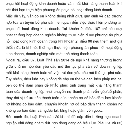
phục hồi hoạt động kinh doanh hoặc vẫn mất khả năng thanh toán khi
hết thời hạn thực hiện phương án phục hồi hoạt động kinh doanh.
Mặc dù vậy, vẫn có sự không thống nhất giữa quy định về các trường
hợp tòa án tuyên bố phá sản liên quan đến việc thực hiện phương án
phục hồi hoạt động kinh doanh. Tại khoản 2, điều 107 chỉ nêu duy
nhất trường hợp doanh nghiệp không thực hiện được phương án phục
hồi hoạt động kinh doanh trong khi khoản 2, điều 96 nêu thêm một giả
thiết nữa là khi hết thời hạn thực hiện phương án phục hồi hoạt động
kinh doanh, doanh nghiệp vẫn mất khả năng thanh toán.
Ngoài ra, điều 37, Luật Phá sản 2014 để ngỏ khả năng thương lượng
giữa chủ nợ nộp đơn yêu cầu mở thủ tục phá sản với doanh nghiệp
mất khả năng thanh toán về việc rút đơn yêu cầu mở thủ tục phá sản.
Tuy nhiên, điều luật này không đề cập cụ thể về các biện pháp mà hai
bên có thể đàm phán để khắc phục tình trạng mất khả năng thanh
toán của doanh nghiệp như chuyển nợ thành phần vốn góp/cổ phần,
thay đổi vị trí ưu tiên thanh toán của khoản nợ có bảo đảm hay khoản
nợ không có bảo đảm, chuyển khoản nợ có bảo đảm thành khoản nợ
không có bảo đảm và ngược lại, tăng hoặc giảm vốn góp…
Bên cạnh đó, Luật Phá sản 2014 chỉ đề cập đến trường hợp doanh
nghiệp chủ động chấm dứt hợp đồng đang có hiệu lực (điều 61 và 62)