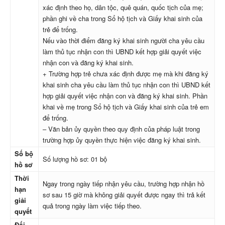
xác định theo họ, dân tộc, quê quán, quốc tịch của mẹ;
phần ghi về cha trong Sổ hộ tịch và Giấy khai sinh của
trẻ để trống.
Nếu vào thời điểm đăng ký khai sinh người cha yêu cầu
làm thủ tục nhận con thì UBND kết hợp giải quyết việc
nhận con và đăng ký khai sinh.
+ Trường hợp trẻ chưa xác định được mẹ mà khi đăng ký
khai sinh cha yêu cầu làm thủ tục nhận con thì UBND kết
hợp giải quyết việc nhận con và đăng ký khai sinh. Phần
khai về mẹ trong Sổ hộ tịch và Giấy khai sinh của trẻ em
để trống.
– Văn bản ủy quyền theo quy định của pháp luật trong
trường hợp ủy quyền thực hiện việc đăng ký khai sinh.
Số bộ
Số lượng hồ sơ: 01 bộ
hồ sơ
Thời
Ngay trong ngày tiếp nhận yêu cầu, trường hợp nhận hồ
hạn
sơ sau 15 giờ mà không giải quyết được ngay thì trả kết
giải
quả trong ngày làm việc tiếp theo.
quyết
Đối