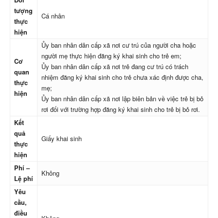
tượng
Cá nhân
thực
hiện
Ủy ban nhân dân cấp xã nơi cư trú của người cha hoặc
người mẹ thực hiện đăng ký khai sinh cho trẻ em;
Cơ
Ủy ban nhân dân cấp xã nơi trẻ đang cư trú có trách
quan
nhiệm đăng ký khai sinh cho trẻ chưa xác định được cha,
thực
mẹ;
hiện
Ủy ban nhân dân cấp xã nơi lập biên bản về việc trẻ bị bỏ
rơi đối với trường hợp đăng ký khai sinh cho trẻ bị bỏ rơi.
Kết
quả
Giấy khai sinh
thực
hiện
Phí –
Không
Lệ phí
Yêu
cầu,
điều