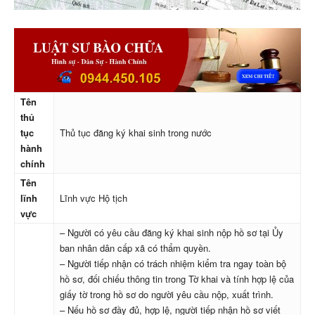
Tên
thủ
tục
Thủ tục đăng ký khai sinh trong nước
hành
chính
Tên
lĩnh
Lĩnh vực Hộ tịch
vực
– Người có yêu cầu đăng ký khai sinh nộp hồ sơ tại Ủy
ban nhân dân cấp xã có thẩm quyền.
– Người tiếp nhận có trách nhiệm kiểm tra ngay toàn bộ
hồ sơ, đối chiếu thông tin trong Tờ khai và tính hợp lệ của
giấy tờ trong hồ sơ do người yêu cầu nộp, xuất trình.
– Nếu hồ sơ đầy đủ, hợp lệ, người tiếp nhận hồ sơ viết