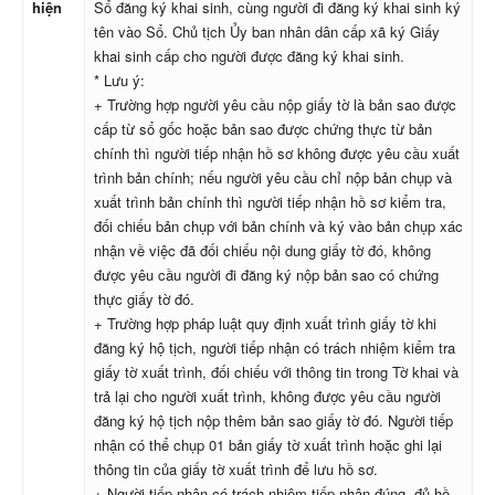
hiện
Sổ đăng ký khai sinh, cùng người đi đăng ký khai sinh ký
tên vào Sổ. Chủ tịch Ủy ban nhân dân cấp xã ký Giấy
khai sinh cấp cho người được đăng ký khai sinh.
* Lưu ý:
+ Trường hợp người yêu cầu nộp giấy tờ là bản sao được
cấp từ sổ gốc hoặc bản sao được chứng thực từ bản
chính thì người tiếp nhận hồ sơ không được yêu cầu xuất
trình bản chính; nếu người yêu cầu chỉ nộp bản chụp và
xuất trình bản chính thì người tiếp nhận hồ sơ kiểm tra,
đối chiếu bản chụp với bản chính và ký vào bản chụp xác
nhận về việc đã đối chiếu nội dung giấy tờ đó, không
được yêu cầu người đi đăng ký nộp bản sao có chứng
thực giấy tờ đó.
+ Trường hợp pháp luật quy định xuất trình giấy tờ khi
đăng ký hộ tịch, người tiếp nhận có trách nhiệm kiểm tra
giấy tờ xuất trình, đối chiếu với thông tin trong Tờ khai và
trả lại cho người xuất trình, không được yêu cầu người
đăng ký hộ tịch nộp thêm bản sao giấy tờ đó. Người tiếp
nhận có thể chụp 01 bản giấy tờ xuất trình hoặc ghi lại
thông tin của giấy tờ xuất trình để lưu hồ sơ.
+ Người tiếp nhận có trách nhiệm tiếp nhận đúng, đủ hồ