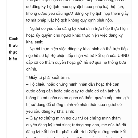
sơ đăng ký hộ tịch theo quy định của pháp luật hộ tịch,
không được yêu cầu người đăng ký hộ tịch nộp thêm giấy
tờ mà pháp luật hộ tịch không quy định phải nộp.
– Người có yêu cầu đăng ký khai sinh trực tiếp thực hiện
hoặc ủy quyền cho người khác thực hiện việc đăng ký
Cách
khai sinh;
thức
– Người thực hiện việc đăng ký khai sinh có thể trực tiếp
thực
nộp hồ sơ tại Bộ phận tiếp nhận và trả kết quả của UBND
hiện
cấp xã có thẩm quyền hoặc gửi hồ sơ qua hệ thống bưu
chính.
* Giấy tờ phải xuất trình:
– Hộ chiếu hoặc chứng minh nhân dân hoặc thẻ căn
cước công dân hoặc các giấy tờ khác có dán ảnh và
thông tin cá nhân do cơ quan có thẩm quyền cấp, còn giá
trị sử dụng để chứng minh về nhân thân của người có
yêu cầu đăng ký khai sinh;
– Giấy tờ chứng minh nơi cư trú để chứng minh thẩm
quyền đăng ký khai sinh; trường hợp cha, mẹ của trẻ đã
đăng ký kết hôn thì phải xuất trình Giấy chứng nhận kết