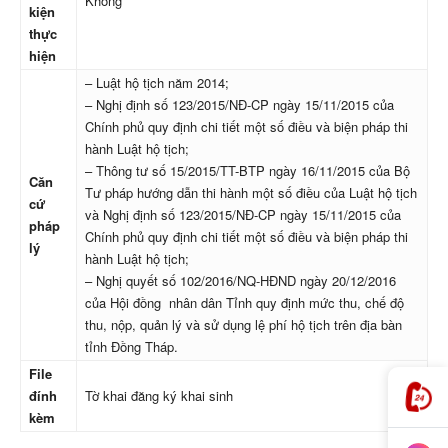
Không
kiện
thực
hiện
– Luật hộ tịch năm 2014;
– Nghị định số 123/2015/NĐ-CP ngày 15/11/2015 của
Chính phủ quy định chi tiết một số điều và biện pháp thi
hành Luật hộ tịch;
– Thông tư số 15/2015/TT-BTP ngày 16/11/2015 của Bộ
Căn
Tư pháp hướng dẫn thi hành một số điều của Luật hộ tịch
cứ
và Nghị định số 123/2015/NĐ-CP ngày 15/11/2015 của
pháp
Chính phủ quy định chi tiết một số điều và biện pháp thi
lý
hành Luật hộ tịch;
– Nghị quyết số 102/2016/NQ-HĐND ngày 20/12/2016
của Hội đồng nhân dân Tỉnh quy định mức thu, chế độ
thu, nộp, quản lý và sử dụng lệ phí hộ tịch trên địa bàn
tỉnh Đồng Tháp.
File
đính
Tờ khai đăng ký khai sinh
kèm