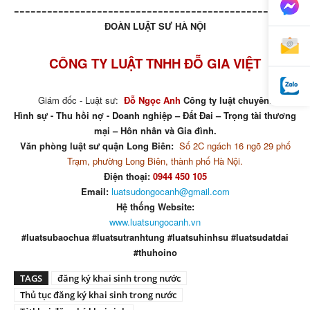
=====================================================
ĐOÀN LUẬT SƯ HÀ NỘI
CÔNG TY LUẬT TNHH ĐỖ GIA VIỆT
Giám đốc - Luật sư:
Đỗ Ngọc Anh
Công ty luật chuyên:
Hình sự - Thu hồi nợ - Doanh nghiệp – Đất Đai – Trọng tài thương
mại – Hôn nhân và Gia đình.
Văn phòng luật sư quận Long Biên:
Số 2C ngách 16 ngõ 29 phố
Trạm, phường Long Biên, thành phố Hà Nội.
Điện thoại:
0944 450 105
Email:
luatsudongocanh@gmail.com
Hệ thống Website:
www.luatsungocanh.vn
#luatsubaochua #luatsutranhtung #luatsuhinhsu #luatsudatdai
#thuhoino
TAGS
đăng ký khai sinh trong nước
Thủ tục đăng ký khai sinh trong nước