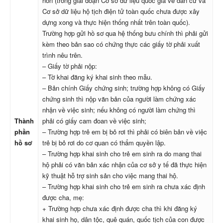
hôn (trong giai đoạn Cơ sở dữ liệu quốc gia về dân cư và
Cơ sở dữ liệu hộ tịch điện tử toàn quốc chưa được xây
dựng xong và thực hiện thống nhất trên toàn quốc).
Trường hợp gửi hồ sơ qua hệ thống bưu chính thì phải gửi
kèm theo bản sao có chứng thực các giấy tờ phải xuất
trình nêu trên.
– Giấy tờ phải nộp:
– Tờ khai đăng ký khai sinh theo mẫu.
– Bản chính Giấy chứng sinh; trường hợp không có Giấy
chứng sinh thì nộp văn bản của người làm chứng xác
nhận về việc sinh; nếu không có người làm chứng thì
Thành
phải có giấy cam đoan về việc sinh;
phần
– Trường hợp trẻ em bị bỏ rơi thì phải có biên bản về việc
hồ sơ
trẻ bị bỏ rơi do cơ quan có thẩm quyền lập.
– Trường hợp khai sinh cho trẻ em sinh ra do mang thai
hộ phải có văn bản xác nhận của cơ sở y tế đã thực hiện
kỹ thuật hỗ trợ sinh sản cho việc mang thai hộ.
– Trường hợp khai sinh cho trẻ em sinh ra chưa xác định
được cha, mẹ:
+ Trường hợp chưa xác định được cha thì khi đăng ký
khai sinh họ, dân tộc, quê quán, quốc tịch của con được