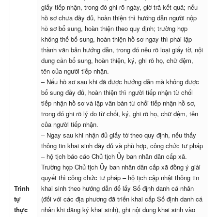
giấy tiếp nhận, trong đó ghi rõ ngày, giờ trả kết quả; nếu
hồ sơ chưa đầy đủ, hoàn thiện thì hướng dẫn người nộp
hồ sơ bổ sung, hoàn thiện theo quy định; trường hợp
không thể bổ sung, hoàn thiện hồ sơ ngay thì phải lập
thành văn bản hướng dẫn, trong đó nêu rõ loại giấy tờ, nội
dung cần bổ sung, hoàn thiện, ký, ghi rõ họ, chữ đệm,
tên của người tiếp nhận.
– Nếu hồ sơ sau khi đã được hướng dẫn mà không được
bổ sung đầy đủ, hoàn thiện thì người tiếp nhận từ chối
tiếp nhận hồ sơ và lập văn bản từ chối tiếp nhận hồ sơ,
trong đó ghi rõ lý do từ chối, ký, ghi rõ họ, chữ đệm, tên
của người tiếp nhận.
– Ngay sau khi nhận đủ giấy tờ theo quy định, nếu thấy
thông tin khai sinh đầy đủ và phù hợp, công chức tư pháp
– hộ tịch báo cáo Chủ tịch Ủy ban nhân dân cấp xã.
Trường hợp Chủ tịch Ủy ban nhân dân cấp xã đồng ý giải
quyết thì công chức tư pháp – hộ tịch cập nhật thông tin
Trình
khai sinh theo hướng dẫn để lấy Số định danh cá nhân
tự
(đối với các địa phương đã triển khai cấp Số định danh cá
thực
nhân khi đăng ký khai sinh), ghi nội dung khai sinh vào