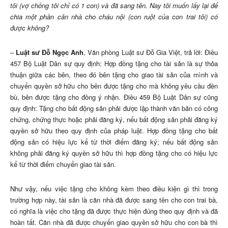
tôi (vợ chồng tôi chỉ có 1 con) và đã sang tên. Nay tôi muốn lấy lại để
chia một phần căn nhà cho cháu nội (con ruột của con trai tôi) có
được không?
–
Luật sư Đỗ Ngọc Anh
, Văn phòng Luật sư Đỗ Gia Việt, trả lời: Điều
457 Bộ Luật Dân sự quy định: Hợp đồng tặng cho tài sản là sự thỏa
thuận giữa các bên, theo đó bên tặng cho giao tài sản của mình và
chuyển quyền sở hữu cho bên được tặng cho mà không yêu cầu đền
bù, bên được tặng cho đồng ý nhận. Điều 459 Bộ Luật Dân sự cũng
quy định: Tặng cho bất động sản phải được lập thành văn bản có công
chứng, chứng thực hoặc phải đăng ký, nếu bất động sản phải đăng ký
quyền sở hữu theo quy định của pháp luật. Hợp đồng tặng cho bất
động sản có hiệu lực kể từ thời điểm đăng ký; nếu bất động sản
không phải đăng ký quyền sở hữu thì hợp đồng tặng cho có hiệu lực
kể từ thời điểm chuyển giao tài sản.
Như vậy, nếu việc tặng cho không kèm theo điều kiện gì thì trong
trường hợp này, tài sản là căn nhà đã được sang tên cho con trai bà,
có nghĩa là việc cho tặng đã được thực hiện đúng theo quy định và đã
hoàn tất. Căn nhà đã được chuyển giao quyền sở hữu cho con bà thì