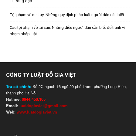
Thường Gặp
Tội phạm về ma túy: Những quy định pháp luật người dân cần biết
Các tội phạm về tài sản: Những điều người dân cần biết để tránh vi
phạm pháp luật
CÔNG TY LUẬT ĐỖ GIA VIỆT
Trụ sở chính:
Số 2C ngách 16 ngõ 29 phố Trạm, phường Long Biên,
thành phố Hà Nội.
Hotline:
0944.450.105
Email:
luatdogiaviet@gmail.com
Web:
www.luatdogiaviet.vn