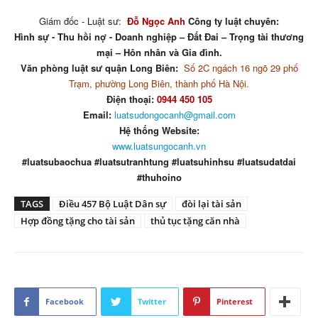
Giám đốc - Luật sư:
Đỗ Ngọc Anh
Công ty luật chuyên:
Hình sự - Thu hồi nợ - Doanh nghiệp – Đất Đai – Trọng tài thương
mại – Hôn nhân và Gia đình.
Văn phòng luật sư quận Long Biên:
Số 2C ngách 16 ngõ 29 phố
Trạm, phường Long Biên, thành phố Hà Nội.
Điện thoại:
0944 450 105
Email:
luatsudongocanh@gmail.com
Hệ thống Website:
www.luatsungocanh.vn
#luatsubaochua #luatsutranhtung #luatsuhinhsu #luatsudatdai
#thuhoino
TAGS
Điều 457 Bộ Luật Dân sự
đòi lại tài sản
Hợp đồng tặng cho tài sản
thủ tục tặng căn nhà
Facebook
Twitter
Pinterest