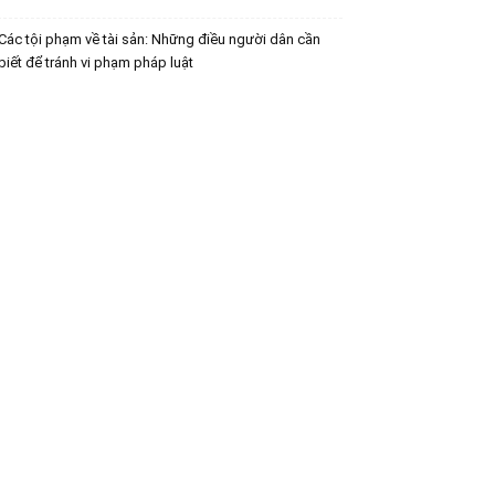
Các tội phạm về tài sản: Những điều người dân cần
biết để tránh vi phạm pháp luật