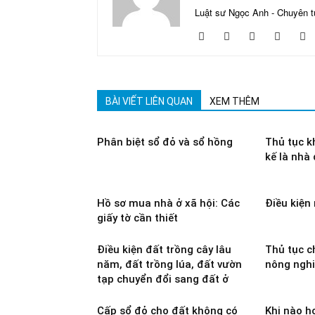
Luật sư Ngọc Anh - Chuyên t
BÀI VIẾT LIÊN QUAN
XEM THÊM
Phân biệt sổ đỏ và sổ hồng
Thủ tục k
kế là nhà
Hồ sơ mua nhà ở xã hội: Các
Điều kiện
giấy tờ cần thiết
Điều kiện đất trồng cây lâu
Thủ tục c
năm, đất trồng lúa, đất vườn
nông ngh
tạp chuyển đổi sang đất ở
Cấp sổ đỏ cho đất không có
Khi nào 