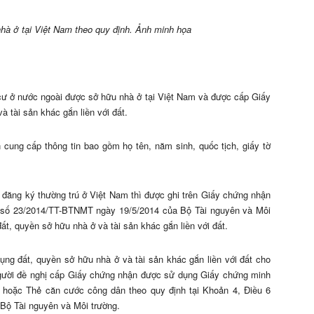
hà ở tại Việt Nam theo quy định. Ảnh minh họa
cư ở nước ngoài được sở hữu nhà ở tại Việt Nam và được cấp Giấy
 tài sản khác gắn liền với đất.
cung cấp thông tin bao gồm họ tên, năm sinh, quốc tịch, giấy tờ
ỉ đăng ký thường trú ở Việt Nam thì được ghi trên Giấy chứng nhận
tư số 23/2014/TT-BTNMT ngày 19/5/2014 của Bộ Tài nguyên và Môi
t, quyền sở hữu nhà ở và tài sản khác gắn liền với đất.
dụng đất, quyền sở hữu nhà ở và tài sản khác gắn liền với đất cho
 người đề nghị cấp Giấy chứng nhận được sử dụng Giấy chứng minh
hoặc Thẻ căn cước công dân theo quy định tại Khoản 4, Điều 6
Bộ Tài nguyên và Môi trường.