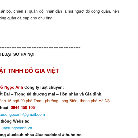
cán bộ, chiến sĩ quân đội nhân dân là nơi người đó đóng quân, nên
đóng quân đã cấp cho chú ông.
=================================
 LUẬT SƯ HÀ NỘI
ẬT TNHH ĐỖ GIA VIỆT
Đỗ Ngọc Anh
Công ty luật chuyên:
t Đai – Trọng tài thương mại – Hôn nhân và Gia đình.
ch 16 ngõ 29 phố Trạm, phường Long Biên, thành phố Hà Nội.
thoại:
0944 450 105
tsudongocanh@gmail.com
 thống Website:
luatsungocanh.vn
ung #luatsuhinhsu #luatsudatdai #thuhoino