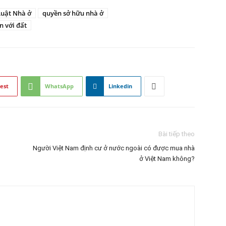
Luật Nhà ở
quyền sở hữu nhà ở
n với đất
est
WhatsApp
Linkedin
Bài tiếp theo
Người Việt Nam định cư ở nước ngoài có được mua nhà
ở Việt Nam không?