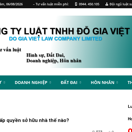
ăm, 06/08/2026
– Tư vấn luật miễn phí:
0944. 450.105
Đội ngũ luật s
Ự
DOANH NGHIỆP
ĐẤT ĐAI
HÔN NHÂN
T
L
Ho
cấp quyền sở hữu nhà thế nào?
923
0