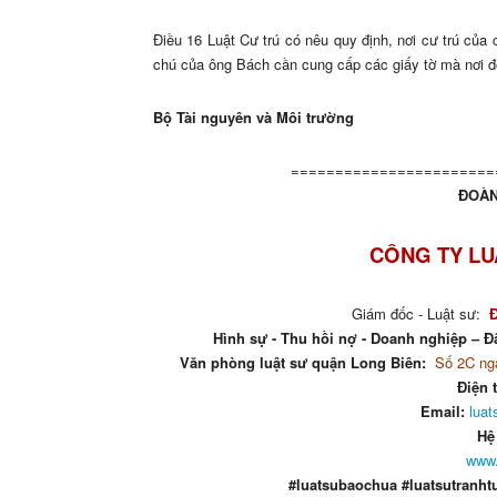
Điều 16 Luật Cư trú có nêu quy định, nơi cư trú của 
chú của ông Bách cần cung cấp các giấy tờ mà nơi 
Bộ Tài nguyên và Môi trường
=======================
ĐOÀN
CÔNG TY LU
Giám đốc - Luật sư:
Hình sự - Thu hồi nợ - Doanh nghiệp – Đấ
Văn phòng luật sư quận Long Biên:
Số 2C ngá
Điện 
Email:
lua
Hệ
www.
#luatsubaochua #luatsutranht