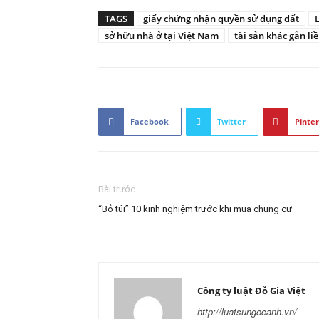
TAGS
giấy chứng nhận quyền sử dụng đất
sở hữu nhà ở tại Việt Nam
tài sản khác gắn liề
Facebook
Twitter
Pinter
Bài trước
“Bỏ túi” 10 kinh nghiệm trước khi mua chung cư
Công ty luật Đỗ Gia Việt
http://luatsungocanh.vn/