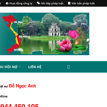
ư
Hoạt động công ty
Hỏi đáp pháp luật
Văn bản pháp luật
HU HỒI NỢ
LIÊN HỆ
Đỗ Ngọc Anh
uật sư
tline:
0944.450.105