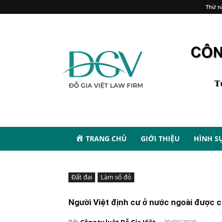
Thứ n
TRANG CHỦ
GIỚI THIỆU
HÌNH S
Đất đai
Làm sổ đỏ
Người Việt định cư ở nước ngoài được 
Bởi
Công ty luật Đỗ Gia Việt
-
30/09/2020