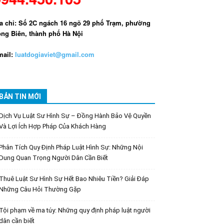
a chỉ: Số 2C ngách 16 ngõ 29 phố Trạm, phường
ng Biên, thành phố Hà Nội
ail:
luatdogiaviet@gmail.com
BẢN TIN MỚI
Dịch Vụ Luật Sư Hình Sự – Đồng Hành Bảo Vệ Quyền
Và Lợi Ích Hợp Pháp Của Khách Hàng
Phân Tích Quy Định Pháp Luật Hình Sự: Những Nội
Dung Quan Trọng Người Dân Cần Biết
Thuê Luật Sư Hình Sự Hết Bao Nhiêu Tiền? Giải Đáp
Những Câu Hỏi Thường Gặp
Tội phạm về ma túy: Những quy định pháp luật người
dân cần biết