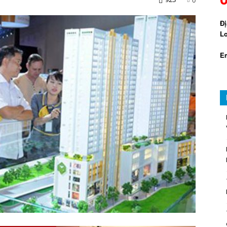
Đị
Lo
Em