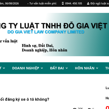
ăm, 06/08/2026
– Tư vấn luật miễn phí:
0944. 450.105
Đội ngũ luật s
Ự
DOANH NGHIỆP
ĐẤT ĐAI
HÔN NHÂN
T
L
Ho
ổi đăng ký xe ô tô không?
206
0