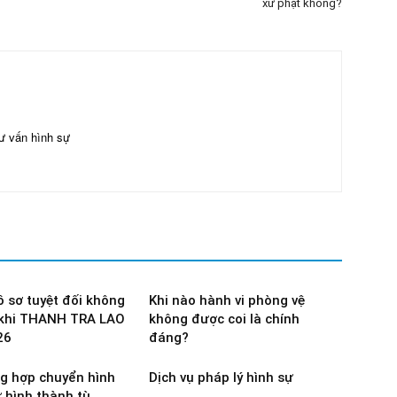
xử phạt không?
ư vấn hình sự
 sơ tuyệt đối không
Khi nào hành vi phòng vệ
 khi THANH TRA LAO
không được coi là chính
26
đáng?
g hợp chuyển hình
Dịch vụ pháp lý hình sự
ử hình thành tù