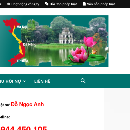
ư
Hoạt động công ty
Hỏi đáp pháp luật
Văn bản pháp luật
HU HỒI NỢ
LIÊN HỆ
Đỗ Ngọc Anh
uật sư
tline:
0944.450.105