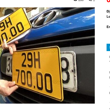
Đị
Lo
Em