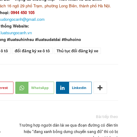
ch 16 ngõ 29 phố Trạm, phường Long Biên, thành phố Hà Nội.
thoại:
0944 450 105
tsudongocanh@gmail.com
 thống Website:
luatsungocanh.vn
ung #luatsuhinhsu #luatsudatdai #thuhoino
 ô tô
đổi đăng ký xe ô tô
Thủ tục đổi đăng ký xe
erest
WhatsApp
Linkedin
Bài tiếp theo
Trường hợp người dân lái xe qua đoạn đường có đèn tín
ó
hiệu “đang xanh bỗng dưng chuyển sang đỏ” thì có bị