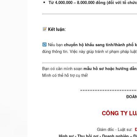
Từ 4.000.000 – 8.000.000 đồng (đối với tổ chức
Kết luận:
Nếu bạn
chuyển hộ khẩu sang tỉnh/thành phố 
đúng thông tin. Việc này giúp tránh vi phạm pháp lu
Bạn có cần mình soạn
mẫu hồ sơ hoặc hướng dẫn c
Mình có thể hỗ trợ cụ thể!
=======================
ĐOÀN
CÔNG TY LU
Giám đốc - Luật sư:
Hình sự - Thu hồi nợ - Doanh nghiệp – Đấ