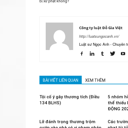
bị xử phạt không?
Công ty luật Đỗ Gia Việt
http://luatsungocanh.vn/
Luật sư Ngọc Anh - Chuyên t
BÀI VIẾT LIÊN QUAN
XEM THÊM
Tội cố ý gây thương tích (Điều
5 nhóm hồ
134 BLHS)
thể thiếu
ĐỘNG 20
Lỡ đánh trọng thương trộm
Các trườn
cướp vào nhà có vi phạm pháp
phạt từ t