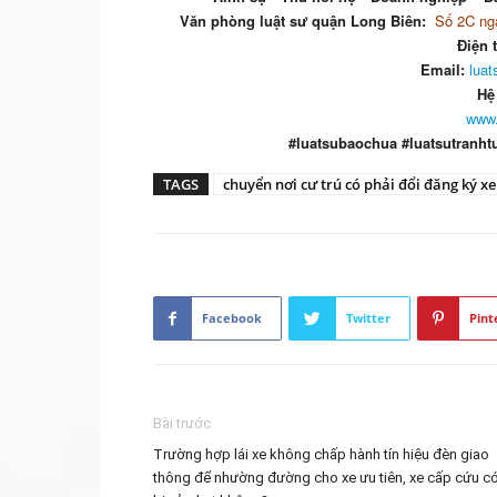
Văn phòng luật sư quận Long Biên:
Số 2C ngá
Điện 
Email:
lua
Hệ
www.
#luatsubaochua #luatsutranht
TAGS
chuyển nơi cư trú có phải đổi đăng ký xe
Facebook
Twitter
Pint
Bài trước
Trường hợp lái xe không chấp hành tín hiệu đèn giao
thông để nhường đường cho xe ưu tiên, xe cấp cứu c