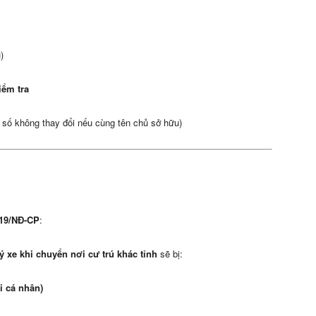
)
iểm tra
 số không thay đổi nếu cùng tên chủ sở hữu)
019/NĐ-CP
:
ý xe khi chuyển nơi cư trú khác tỉnh
sẽ bị:
i cá nhân)