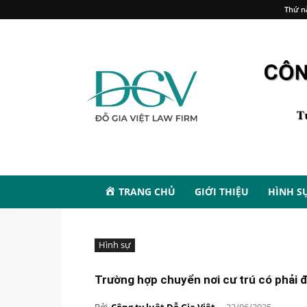
Thứ n
TRANG CHỦ
GIỚI THIỆU
HÌNH S
Hình sự
Trường hợp chuyển nơi cư trú có phải đ
Bởi
Công ty luật Đỗ Gia Việt
-
22/06/2025