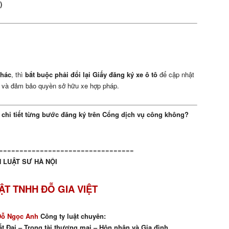
)
khác
, thì
bắt buộc phải đổi lại Giấy đăng ký xe ô tô
để cập nhật
ật và đảm bảo quyền sở hữu xe hợp pháp.
hi tiết từng bước đăng ký trên Cổng dịch vụ công không?
=================================
 LUẬT SƯ HÀ NỘI
ẬT TNHH ĐỖ GIA VIỆT
Đỗ Ngọc Anh
Công ty luật chuyên:
t Đai – Trọng tài thương mại – Hôn nhân và Gia đình.