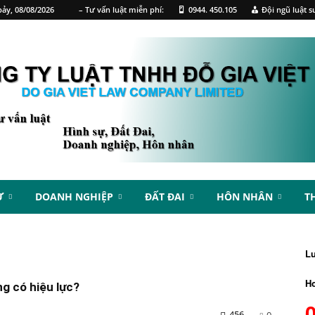
ảy, 08/08/2026
– Tư vấn luật miễn phí:
0944. 450.105
Đội ngũ luật s
Ự
DOANH NGHIỆP
ĐẤT ĐAI
HÔN NHÂN
T
L
Ho
g có hiệu lực?
456
0