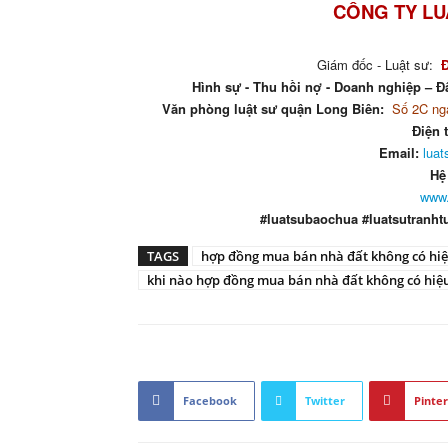
CÔNG TY LU
Giám đốc - Luật sư:
Hình sự - Thu hồi nợ - Doanh nghiệp – Đấ
Văn phòng luật sư quận Long Biên:
Số 2C ngá
Điện 
Email:
lua
Hệ
www.
#luatsubaochua #luatsutranht
TAGS
hợp đồng mua bán nhà đất không có hiệ
khi nào hợp đồng mua bán nhà đất không có hiệu
Facebook
Twitter
Pinter