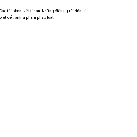
Các tội phạm về tài sản: Những điều người dân cần
biết để tránh vi phạm pháp luật