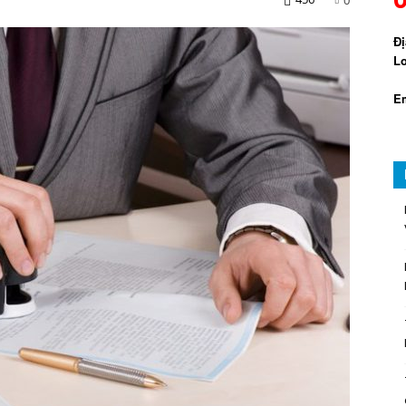
Đị
Lo
Em