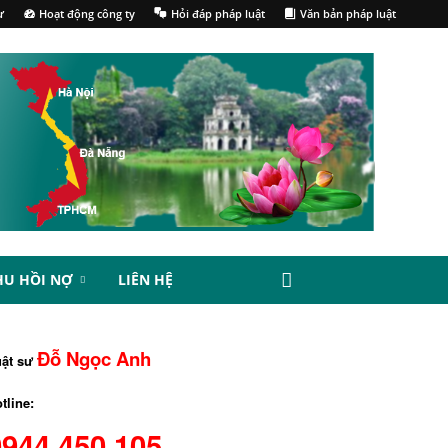
ư
Hoạt động công ty
Hỏi đáp pháp luật
Văn bản pháp luật
HU HỒI NỢ
LIÊN HỆ
Đỗ Ngọc Anh
uật sư
tline:
0944.450.105