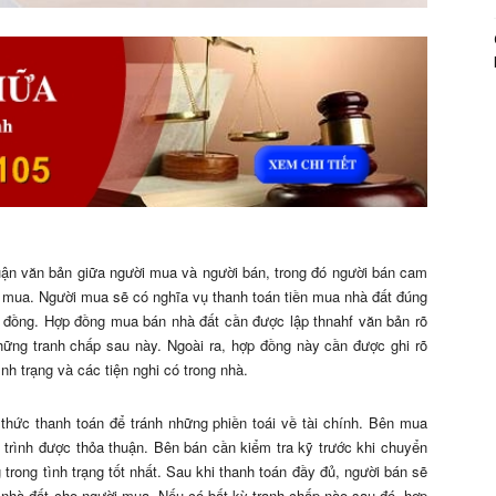
uận văn bản giữa người mua và người bán, trong đó người bán cam
 mua. Người mua sẽ có nghĩa vụ thanh toán tiền mua nhà đất đúng
p đồng. Hợp đồng mua bán nhà đất cần được lập thnahf văn bản rõ
những tranh chấp sau này. Ngoài ra, hợp đồng này cần được ghi rõ
ình trạng và các tiện nghi có trong nhà.
thức thanh toán để tránh những phiền toái về tài chính. Bên mua
 trình được thỏa thuận. Bên bán cần kiểm tra kỹ trước khi chuyển
trong tình trạng tốt nhất. Sau khi thanh toán đầy đủ, người bán sẽ
n nhà đất cho người mua. Nếu có bất kỳ tranh chấp nào sau đó, hợp