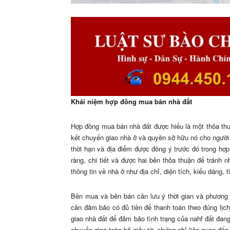
Khái niệm hợp đồng mua bán nhà đất
Hợp đồng mua bán nhà đất được hiểu là một thỏa th
kết chuyển giao nhà ở và quyền sở hữu nó cho người
thời hạn và địa điểm được đồng ý trước đó trong hợ
ràng, chi tiết và được hai bên thỏa thuận để tránh 
thông tin về nhà ở như địa chỉ, diện tích, kiểu dáng, t
Bên mua và bên bán cần lưu ý thời gian và phương 
cần đảm bảo có đủ tiền để thanh toán theo đúng lịch
giao nhà đất để đảm bảo tình trạng của nahf đất đang 
chuyển giao toàn bộ giấy tờ, chứng chỉ liên quan đế