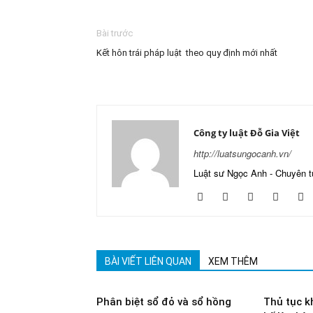
Bài trước
Kết hôn trái pháp luật theo quy định mới nhất
Công ty luật Đỗ Gia Việt
http://luatsungocanh.vn/
Luật sư Ngọc Anh - Chuyên t
BÀI VIẾT LIÊN QUAN
XEM THÊM
Phân biệt sổ đỏ và sổ hồng
Thủ tục k