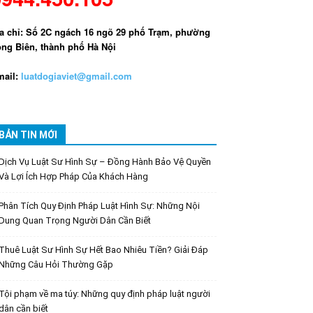
a chỉ: Số 2C ngách 16 ngõ 29 phố Trạm, phường
ng Biên, thành phố Hà Nội
ail:
luatdogiaviet@gmail.com
BẢN TIN MỚI
Dịch Vụ Luật Sư Hình Sự – Đồng Hành Bảo Vệ Quyền
Và Lợi Ích Hợp Pháp Của Khách Hàng
Phân Tích Quy Định Pháp Luật Hình Sự: Những Nội
Dung Quan Trọng Người Dân Cần Biết
Thuê Luật Sư Hình Sự Hết Bao Nhiêu Tiền? Giải Đáp
Những Câu Hỏi Thường Gặp
Tội phạm về ma túy: Những quy định pháp luật người
dân cần biết