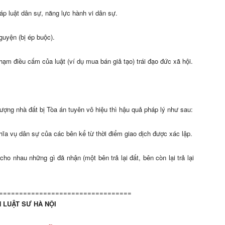
p luật dân sự, năng lực hành vi dân sự.
guyện (bị ép buộc).
ạm điều cấm của luật (ví dụ mua bán giả tạo) trái đạo đức xã hội.
ợng nhà đất bị Tòa án tuyên vô hiệu thì hậu quả pháp lý như sau:
hĩa vụ dân sự của các bên kể từ thời điểm giao dịch được xác lập.
cho nhau những gì đã nhận (một bên trả lại đất, bên còn lại trả lại
=================================
 LUẬT SƯ HÀ NỘI