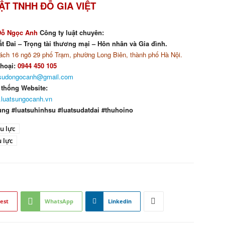
ẬT TNHH ĐỖ GIA VIỆT
Đỗ Ngọc Anh
Công ty luật chuyên:
t Đai – Trọng tài thương mại – Hôn nhân và Gia đình.
ch 16 ngõ 29 phố Trạm, phường Long Biên, thành phố Hà Nội.
thoại:
0944 450 105
tsudongocanh@gmail.com
 thống Website:
luatsungocanh.vn
ung #luatsuhinhsu #luatsudatdai #thuhoino
u lực
 lực
est
WhatsApp
Linkedin