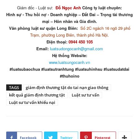
Giám đốc - Luật sư:
Đỗ Ngọc Anh
Công ty luật chuyên:
Hình sự - Thu hồi nợ - Doanh nghiệp – Đất Đai – Trọng tài thương
mại – Hôn nhân và Gia đình.
Văn phòng luật sư quận Long Biên:
Số 2C ngách 16 ngõ 29 phố
Trạm, phường Long Biên, thành phố Hà Nội.
Điện thoại:
0944 450 105
Email:
luatsudongocanh@gmail.com
Hệ thống Website:
www.luatsungocanh.vn
#luatsubaochua #luatsutranhtung #luatsuhinhsu #luatsudatdai
#thuhoino
TAGS
giám định thương tật do tai nạn giao thông
kết quả giám định thương tật
Luật sư tư vấn
Luật sư tư vấn khiếu nại
Facebook
Twitter
Pinterest