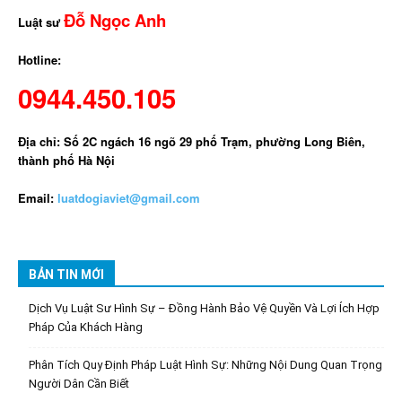
Đỗ Ngọc Anh
Luật sư
Hotline:
0944.450.105
Địa chỉ: Số 2C ngách 16 ngõ 29 phố Trạm, phường Long Biên,
thành phố Hà Nội
Email:
luatdogiaviet@gmail.com
BẢN TIN MỚI
Dịch Vụ Luật Sư Hình Sự – Đồng Hành Bảo Vệ Quyền Và Lợi Ích Hợp
Pháp Của Khách Hàng
Phân Tích Quy Định Pháp Luật Hình Sự: Những Nội Dung Quan Trọng
Người Dân Cần Biết