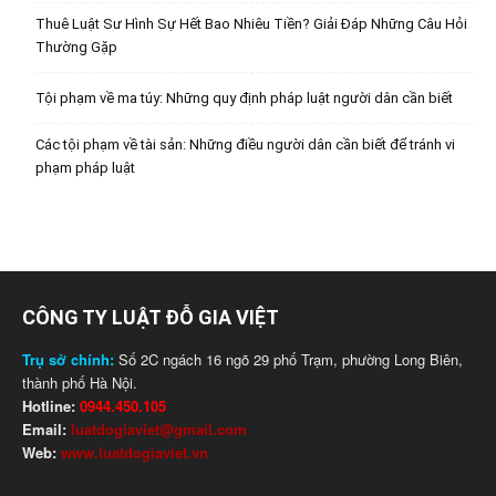
Thuê Luật Sư Hình Sự Hết Bao Nhiêu Tiền? Giải Đáp Những Câu Hỏi
Thường Gặp
Tội phạm về ma túy: Những quy định pháp luật người dân cần biết
Các tội phạm về tài sản: Những điều người dân cần biết để tránh vi
phạm pháp luật
CÔNG TY LUẬT ĐỖ GIA VIỆT
Trụ sở chính:
Số 2C ngách 16 ngõ 29 phố Trạm, phường Long Biên,
thành phố Hà Nội.
Hotline:
0944.450.105
Email:
luatdogiaviet@gmail.com
Web:
www.luatdogiaviet.vn