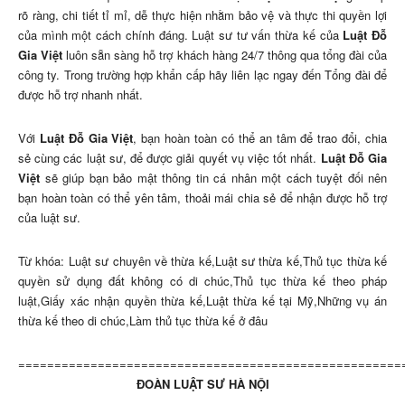
rõ ràng, chi tiết tỉ mỉ, dễ thực hiện nhằm bảo vệ và thực thi quyền lợi
của mình một cách chính đáng. Luật sư tư vấn thừa kế của
Luật Đỗ
Gia Việt
luôn sẵn sàng hỗ trợ khách hàng 24/7 thông qua tổng đài của
công ty. Trong trường hợp khẩn cấp hãy liên lạc ngay đến Tổng đài để
được hỗ trợ nhanh nhất.
Với
Luật Đỗ Gia Việt
, bạn hoàn toàn có thể an tâm để trao đổi, chia
sẻ cùng các luật sư, để được giải quyết vụ việc tốt nhất.
Luật Đỗ Gia
Việt
sẽ giúp bạn bảo mật thông tin cá nhân một cách tuyệt đối nên
bạn hoàn toàn có thể yên tâm, thoải mái chia sẻ để nhận được hỗ trợ
của luật sư.
Từ khóa: Luật sư chuyên về thừa kế,Luật sư thừa kế,Thủ tục thừa kế
quyền sử dụng đất không có di chúc,Thủ tục thừa kế theo pháp
luật,Giấy xác nhận quyền thừa kế,Luật thừa kế tại Mỹ,Những vụ án
thừa kế theo di chúc,Làm thủ tục thừa kế ở đâu
=====================================================
ĐOÀN LUẬT SƯ HÀ NỘI