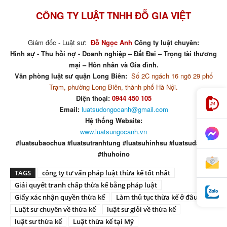
CÔNG TY LUẬT TNHH ĐỖ GIA VIỆT
Giám đốc - Luật sư:
Đỗ Ngọc Anh
Công ty luật chuyên:
Hình sự - Thu hồi nợ - Doanh nghiệp – Đất Đai – Trọng tài thương
mại – Hôn nhân và Gia đình.
Văn phòng luật sư quận Long Biên:
Số 2C ngách 16 ngõ 29 phố
Trạm, phường Long Biên, thành phố Hà Nội.
Điện thoại:
0944 450 105
Email:
luatsudongocanh@gmail.com
Hệ thống Website:
www.luatsungocanh.vn
#luatsubaochua #luatsutranhtung #luatsuhinhsu #luatsudatdai
#thuhoino
TAGS
công ty tư vấn pháp luật thừa kế tốt nhất
Giải quyết tranh chấp thừa kế bằng pháp luật
Giấy xác nhận quyền thừa kế
Làm thủ tục thừa kế ở đâu
Luật sư chuyên về thừa kế
luật sư giỏi về thừa kế
luật sư thừa kế
Luật thừa kế tại Mỹ