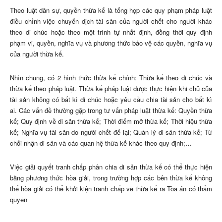
Theo luật dân sự, quyền thừa kế là tổng hợp các quy phạm pháp luật
điều chỉnh việc chuyển dịch tài sản của người chết cho người khác
theo di chúc hoặc theo một trình tự nhất định, đồng thời quy định
phạm vi, quyền, nghĩa vụ và phương thức bảo vệ các quyền, nghĩa vụ
của người thừa kế.
Nhìn chung, có 2 hình thức thừa kế chính: Thừa kế theo di chúc và
thừa kế theo pháp luật. Thừa kế pháp luật được thực hiện khi chủ của
tài sản không có bất kì di chúc hoặc yêu cầu chia tài sản cho bất kì
ai. Các vấn đề thường gặp trong tư vấn pháp luật thừa kế: Quyền thừa
kế; Quy định về di sản thừa kế; Thời điểm mở thừa kế; Thời hiệu thừa
kế; Nghĩa vụ tài sản do người chết để lại; Quản lý di sản thừa kế; Từ
chối nhận di sản và các quan hệ thừa kế khác theo quy định;…
Việc giải quyết tranh chấp phân chia di sản thừa kế có thể thực hiện
bằng phương thức hòa giải, trong trường hợp các bên thừa kế không
thể hòa giải có thể khởi kiện tranh chấp về thừa kế ra Tòa án có thẩm
quyền