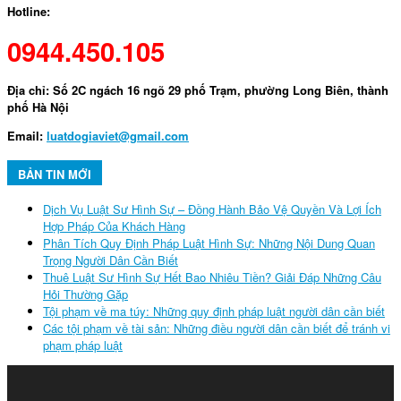
Hotline:
0944.450.105
Địa chỉ: Số 2C ngách 16 ngõ 29 phố Trạm, phường Long Biên, thành
phố Hà Nội
Email:
luatdogiaviet@gmail.com
BẢN TIN MỚI
Dịch Vụ Luật Sư Hình Sự – Đồng Hành Bảo Vệ Quyền Và Lợi Ích
Hợp Pháp Của Khách Hàng
Phân Tích Quy Định Pháp Luật Hình Sự: Những Nội Dung Quan
Trọng Người Dân Cần Biết
Thuê Luật Sư Hình Sự Hết Bao Nhiêu Tiền? Giải Đáp Những Câu
Hỏi Thường Gặp
Tội phạm về ma túy: Những quy định pháp luật người dân cần biết
Các tội phạm về tài sản: Những điều người dân cần biết để tránh vi
phạm pháp luật