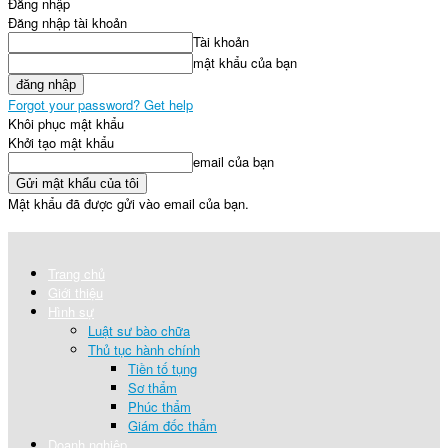
Đăng nhập
Đăng nhập tài khoản
Tài khoản
mật khẩu của bạn
Forgot your password? Get help
Khôi phục mật khẩu
Khởi tạo mật khẩu
email của bạn
Mật khẩu đã được gửi vào email của bạn.
Trang chủ
Giới thiệu
Hình sự
Luật sư bào chữa
Thủ tục hành chính
Tiền tố tụng
Sơ thẩm
Phúc thẩm
Giám đốc thẩm
Doanh nghiệp