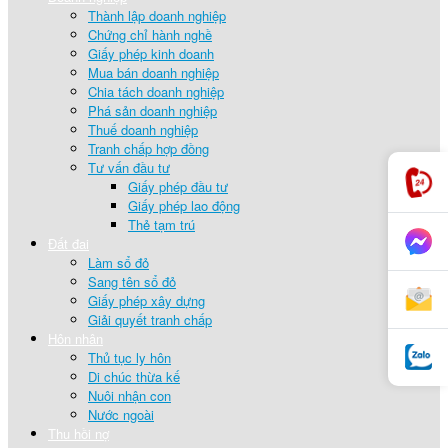
Thành lập doanh nghiệp
Chứng chỉ hành nghề
Giấy phép kinh doanh
Mua bán doanh nghiệp
Chia tách doanh nghiệp
Phá sản doanh nghiệp
Thuế doanh nghiệp
Tranh chấp hợp đồng
Tư vấn đầu tư
Giấy phép đầu tư
Giấy phép lao động
Thẻ tạm trú
Đất đai
Làm sổ đỏ
Sang tên sổ đỏ
Giấy phép xây dựng
Giải quyết tranh chấp
Hôn nhân
Thủ tục ly hôn
Di chúc thừa kế
Nuôi nhận con
Nước ngoài
Thu hồi nợ