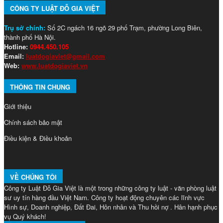
CÔNG TY LUẬT ĐỖ GIA VIỆT
Trụ sở chính:
Số 2C ngách 16 ngõ 29 phố Trạm, phường Long Biên,
thành phố Hà Nội.
Hotline:
0944.450.105
Email:
luatdogiaviet@gmail.com
Web:
www.luatdogiaviet.vn
THÔNG TIN CHUNG
Giới thiệu
Chính sách bảo mật
Điều kiện & Điều khoản
VỀ CHÚNG TÔI
Công ty Luật Đỗ Gia Việt là một trong những công ty luật - văn phòng luật
sư uy tín hàng đầu Việt Nam. Công ty hoạt động chuyên các lĩnh vực
Hình sự, Doanh nghiệp, Đất Đai, Hôn nhân và Thu hồi nợ . Hân hạnh phục
vụ Quý khách!