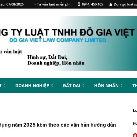
áu, 07/08/2026
– Tư vấn luật miễn phí:
0944. 450.105
Đội ngũ luật s
Ự
DOANH NGHIỆP
ĐẤT ĐAI
HÔN NHÂN
T
L
Ho
p dụng năm 2025 kèm theo các văn bản hướng dẫn