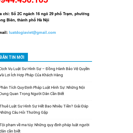
a chỉ: Số 2C ngách 16 ngõ 29 phố Trạm, phường
ng Biên, thành phố Hà Nội
ail:
luatdogiaviet@gmail.com
BẢN TIN MỚI
Dịch Vụ Luật Sư Hình Sự – Đồng Hành Bảo Vệ Quyền
Và Lợi Ích Hợp Pháp Của Khách Hàng
Phân Tích Quy Định Pháp Luật Hình Sự: Những Nội
Dung Quan Trọng Người Dân Cần Biết
Thuê Luật Sư Hình Sự Hết Bao Nhiêu Tiền? Giải Đáp
Những Câu Hỏi Thường Gặp
Tội phạm về ma túy: Những quy định pháp luật người
dân cần biết