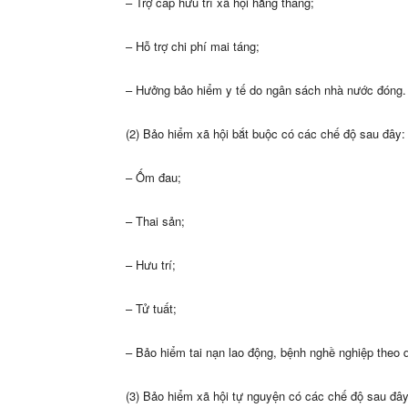
– Trợ cấp hưu trí xã hội hằng tháng;
– Hỗ trợ chi phí mai táng;
– Hưởng bảo hiểm y tế do ngân sách nhà nước đóng.
(2) Bảo hiểm xã hội bắt buộc có các chế độ sau đây:
– Ốm đau;
– Thai sản;
– Hưu trí;
– Tử tuất;
– Bảo hiểm tai nạn lao động, bệnh nghề nghiệp theo q
(3) Bảo hiểm xã hội tự nguyện có các chế độ sau đây