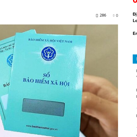
Đị
286
0
Lo
Em