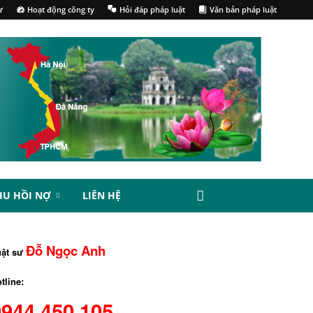
ư
Hoạt động công ty
Hỏi đáp pháp luật
Văn bản pháp luật
HU HỒI NỢ
LIÊN HỆ
Đỗ Ngọc Anh
uật sư
tline:
0944.450.105