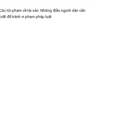
Các tội phạm về tài sản: Những điều người dân cần
biết để tránh vi phạm pháp luật