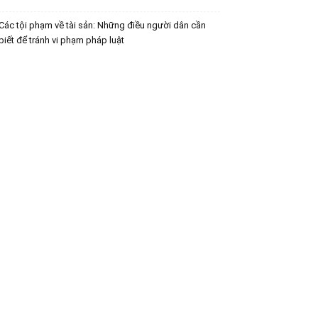
Các tội phạm về tài sản: Những điều người dân cần
biết để tránh vi phạm pháp luật