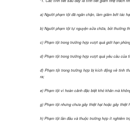
“
1. Các tình tiết sau đây là tình tiết giảm nhẹ trách n
a) Người phạm tội đã ngăn chặn, làm giảm bớt tác hạ
b) Người phạm tội tự nguyện sửa chữa, bồi thường th
c) Phạm tội trong trường hợp vượt quá giới hạn phòn
d) Phạm tội trong trường hợp vượt quá yêu cầu của tì
đ) Phạm tội trong trường hợp bị kích động về tinh th
ra;
e) Phạm tội vì hoàn cảnh đặc biệt khó khăn mà không
g) Phạm tội nhưng chưa gây thiệt hại hoặc gây thiệt 
h) Phạm tội lần đầu và thuộc trường hợp ít nghiêm tr