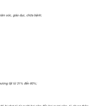
chăm sóc, giáo dục, chữa bệnh;
thương tật từ 31% đến 60%;
thì bị phạt tù từ mười hai năm đến hai mươi năm, tù chung thân
: