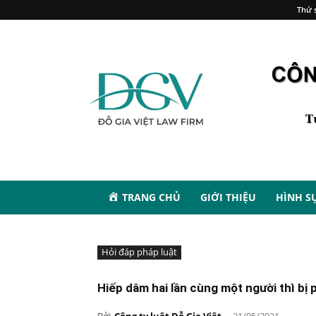
Thứ s
TRANG CHỦ
GIỚI THIỆU
HÌNH S
Hỏi đáp pháp luật
Hiếp dâm hai lần cùng một người thì bị
Bởi
Công ty luật Đỗ Gia Việt
-
21/05/2021