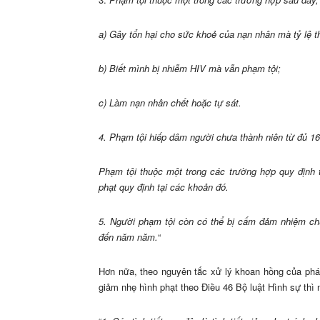
a) Gây tổn hại cho sức khoẻ của nạn nhân mà tỷ lệ th
b) Biết mình bị nhiễm HIV mà vẫn phạm tội;
c) Làm nạn nhân chết hoặc tự sát.
4. Phạm tội hiếp dâm người chưa thành niên từ đủ 16
Phạm tội thuộc một trong các trường hợp quy định 
phạt quy định tại các khoản đó.
5. Người phạm tội còn có thể bị cấm đảm nhiệm ch
đến năm năm.
“
Hơn nữa, theo nguyên tắc xử lý khoan hồng của pháp
giảm nhẹ hình phạt theo Điều 46 Bộ luật Hình sự thì