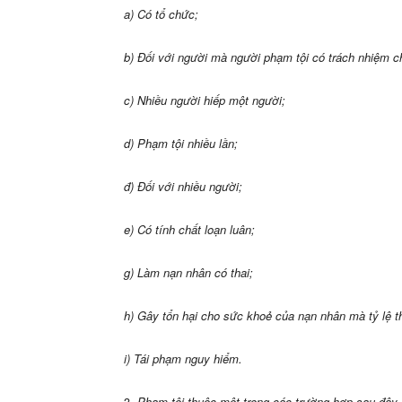
a) Có tổ chức;
b) Đối với người mà người phạm tội có trách nhiệm 
c) Nhiều người hiếp một người;
d) Phạm tội nhiều lần;
đ) Đối với nhiều người;
e) Có tính chất loạn luân;
g) Làm nạn nhân có thai;
h) Gây tổn hại cho sức khoẻ của nạn nhân mà tỷ lệ 
i) Tái phạm nguy hiểm.
3.
Phạm tội thuộc một trong các trường hợp sau đây, 