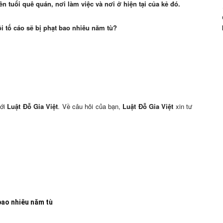
n tuổi quê quán, nơi làm việc và nơi ở hiện tại của kẻ đó.
ôi tố cáo sẽ bị phạt bao nhiêu năm tù?
tới
Luật Đỗ Gia Việt
. Về câu hỏi của bạn,
Luật Đỗ Gia Việt
xin tư
 bao nhiêu năm tù