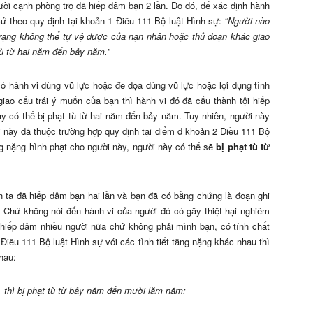
ười cạnh phòng trọ đã hiếp dâm bạn 2 lần. Do đó, để xác định hành
 theo quy định tại khoản 1 Điều 111 Bộ luật Hình sự: “
Người nào
 trạng không thể tự vệ được của nạn nhân hoặc thủ đoạn khác giao
 tù từ hai năm đến bảy năm.
”
ó hành vi dùng vũ lực hoặc đe dọa dùng vũ lực hoặc lợi dụng tình
iao cấu trái ý muốn của bạn thì hành vi đó đã cấu thành tội hiếp
y có thể bị phạt tù từ hai năm đến bảy năm. Tuy nhiên, người này
i này đã thuộc trường hợp quy định tại điểm d khoản 2 Điều 111 Bộ
tăng nặng hình phạt cho người này, người này có thể sẽ
bị phạt tù từ
h ta đã hiếp dâm bạn hai lần và bạn đã có bằng chứng là đoạn ghi
 Chứ không nói đến hành vi của người đó có gây thiệt hại nghiêm
 hiếp dâm nhiều người nữa chứ không phải mình bạn, có tính chất
Điều 111 Bộ luật Hình sự với các tình tiết tăng nặng khác nhau thì
hau:
, thì bị phạt tù từ bảy năm đến mười lăm năm: