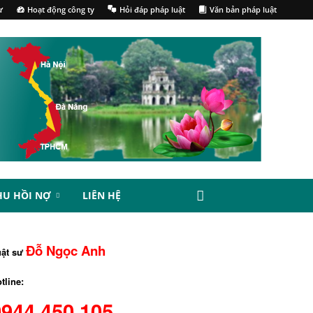
ư
Hoạt động công ty
Hỏi đáp pháp luật
Văn bản pháp luật
HU HỒI NỢ
LIÊN HỆ
Đỗ Ngọc Anh
uật sư
tline:
0944.450.105