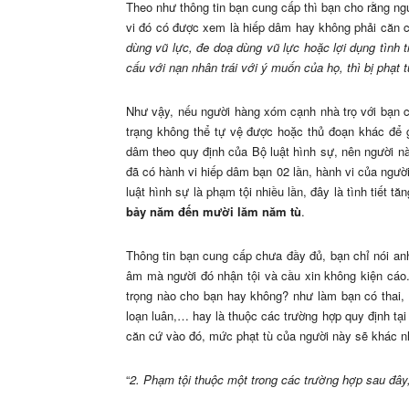
Theo như thông tin bạn cung cấp thì bạn cho rằng ng
vi đó có được xem là hiếp dâm hay không phải căn cứ
dùng vũ lực, đe doạ dùng vũ lực hoặc lợi dụng tình
cấu với nạn nhân trái với ý muốn của họ, thì bị phạt
Như vậy, nếu người hàng xóm cạnh nhà trọ với bạn c
trạng không thể tự vệ được hoặc thủ đoạn khác để g
dâm theo quy định của Bộ luật hình sự, nên người nà
đã có hành vi hiếp dâm bạn 02 lần, hành vi của ngườ
luật hình sự là phạm tội nhiều lần, đây là tình tiết 
bảy năm đến mười lăm năm tù
.
Thông tin bạn cung cấp chưa đầy đủ, bạn chỉ nói an
âm mà người đó nhận tội và cầu xin không kiện cáo.
trọng nào cho bạn hay không? như làm bạn có thai,
loạn luân,… hay là thuộc các trường hợp quy định tại 
căn cứ vào đó, mức phạt tù của người này sẽ khác n
“
2. Phạm tội thuộc một trong các trường hợp sau đây