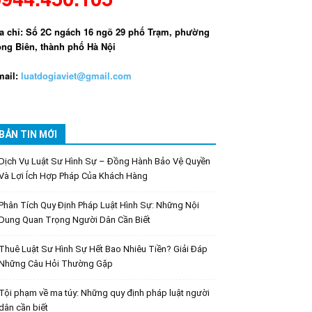
a chỉ: Số 2C ngách 16 ngõ 29 phố Trạm, phường
ng Biên, thành phố Hà Nội
ail:
luatdogiaviet@gmail.com
BẢN TIN MỚI
Dịch Vụ Luật Sư Hình Sự – Đồng Hành Bảo Vệ Quyền
Và Lợi Ích Hợp Pháp Của Khách Hàng
Phân Tích Quy Định Pháp Luật Hình Sự: Những Nội
Dung Quan Trọng Người Dân Cần Biết
Thuê Luật Sư Hình Sự Hết Bao Nhiêu Tiền? Giải Đáp
Những Câu Hỏi Thường Gặp
Tội phạm về ma túy: Những quy định pháp luật người
dân cần biết