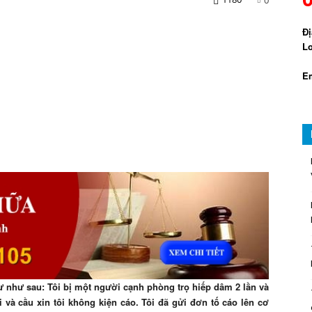
Đị
Lo
Em
ư như sau: Tôi bị một người cạnh phòng trọ hiếp dâm 2 lần và
 và cầu xin tôi không kiện cáo. Tôi đã gửi đơn tố cáo lên cơ