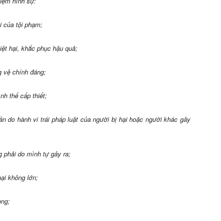
hiệm hình sự:
i của tội phạm;
iệt hại, khắc phục hậu quả;
g vệ chính đáng;
nh thế cấp thiết;
ần do hành vi trái pháp luật của người bị hại hoặc người khác gây
 phải do mình tự gây ra;
hại không lớn;
ọng;