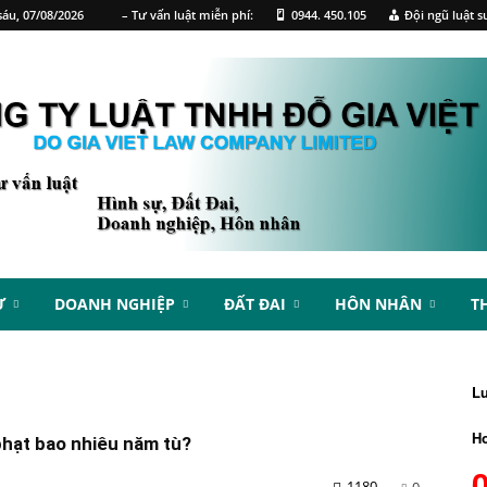
áu, 07/08/2026
– Tư vấn luật miễn phí:
0944. 450.105
Đội ngũ luật s
Ự
DOANH NGHIỆP
ĐẤT ĐAI
HÔN NHÂN
T
L
Ho
 phạt bao nhiêu năm tù?
1180
0