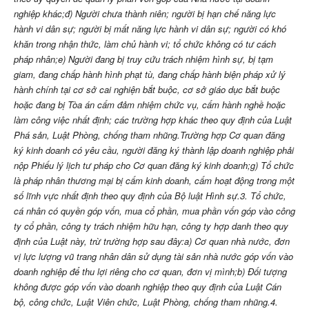
nghiệp khác;
đ) Người chưa thành niên; người bị hạn chế năng lực
hành vi dân sự; người bị mất năng lực hành vi dân sự; người có khó
khăn trong nhận thức, làm chủ hành vi; tổ chức không có tư cách
pháp nhân;
e) Người đang bị truy cứu trách nhiệm hình sự, bị tạm
giam, đang chấp hành hình phạt tù, đang chấp hành biện pháp xử lý
hành chính tại cơ sở cai nghiện bắt buộc, cơ sở giáo dục bắt buộc
hoặc đang bị Tòa án cấm đảm nhiệm chức vụ, cấm hành nghề hoặc
làm công việc nhất định; các trường hợp khác theo quy định của Luật
Phá sản, Luật Phòng, chống tham nhũng.
Trường hợp Cơ quan đăng
ký kinh doanh có yêu cầu, người đăng ký thành lập doanh nghiệp phải
nộp Phiếu lý lịch tư pháp cho Cơ quan đăng ký kinh doanh;
g) Tổ chức
là pháp nhân thương mại bị cấm kinh doanh, cấm hoạt động trong một
số lĩnh vực nhất định theo quy định của Bộ luật Hình sự.
3. Tổ chức,
cá nhân có quyền góp vốn, mua cổ phần, mua phần vốn góp vào công
ty cổ phần, công ty trách nhiệm hữu hạn, công ty hợp danh theo quy
định của Luật này, trừ trường hợp sau đây:
a) Cơ quan nhà nước, đơn
vị lực lượng vũ trang nhân dân sử dụng tài sản nhà nước góp vốn vào
doanh nghiệp để thu lợi riêng cho cơ quan, đơn vị mình;
b) Đối tượng
không được góp vốn vào doanh nghiệp theo quy định của Luật Cán
bộ, công chức, Luật Viên chức, Luật Phòng, chống tham nhũng.
4.