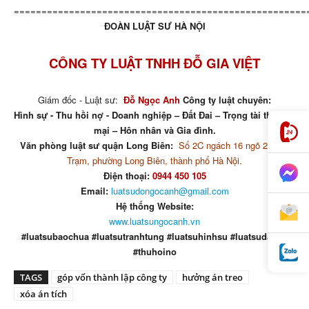
=====================================================
ĐOÀN LUẬT SƯ HÀ NỘI
CÔNG TY LUẬT TNHH ĐỖ GIA VIỆT
Giám đốc - Luật sư:
Đỗ Ngọc Anh
Công ty luật chuyên:
Hình sự - Thu hồi nợ - Doanh nghiệp – Đất Đai – Trọng tài thương
mại – Hôn nhân và Gia đình.
Văn phòng luật sư quận Long Biên:
Số 2C ngách 16 ngõ 29 phố
Trạm, phường Long Biên, thành phố Hà Nội.
Điện thoại:
0944 450 105
Email:
luatsudongocanh@gmail.com
Hệ thống Website:
www.luatsungocanh.vn
#luatsubaochua #luatsutranhtung #luatsuhinhsu #luatsudatdai
#thuhoino
TAGS
góp vốn thành lập công ty
hưởng án treo
xóa án tích