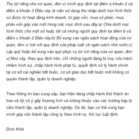
Thu lợi riêng cho cơ quan, đơn vị mình quy định tại điểm a khoản 2 và
điểm a khoản 3 Điều này là việc sử dụng thu nhập dưới mọi hình thức
có được từ hoạt động kinh doanh, từ góp vốn, mua cổ phần, mua
phần vốn góp vào một trong các mục đích sau đây:
a) Chia dưới mọi
hình thức cho một số hoặc tất cả những người quy định tại điểm b và
điểm c khoản 2 Điều này;
b) Bổ sung vào ngân sách hoạt động của cơ
quan, đơn vị trái với quy định của pháp luật về ngân sách nhà nước;
c)
Lập quỹ hoặc bổ sung vào quỹ phục vụ lợi ích riêng của cơ quan, đơn
vị.
Như vậy, theo quy định trên, chỉ những người đang bị truy cứu trách
nhiệm hình sự, chấp hành hình phạt tù, quyết định xử lý hành chính
tại cơ sở cai nghiện bắt buộc, cơ sở giáo dục bắt buộc mới không có
quyền thành lập, quản lý doanh nghiệp.
Theo thông tin bạn cung cấp, bạn hiện đang chấp hành thử thách án
treo về tội vô ý gây thương tích và không thuộc vào các trường hợp bị
cấm thành lập, quản lý doanh nghiệp. Do đó, bạn có thể cùng bạn
mình góp vốn thành lập công ty theo trình tự, thủ tục luật định.
Đình Khôi