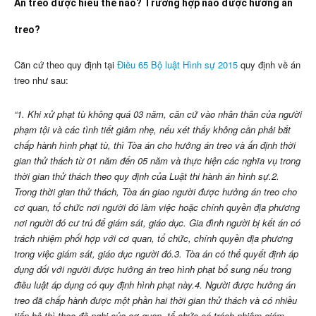
Án treo được hiểu thế nào? Trường hợp nào được hưởng án
treo?
Căn cứ theo quy định tại
Điều 65 Bộ luật Hình sự 2015
quy định về án
treo như sau:
“1. Khi xử phạt tù không quá 03 năm, căn cứ vào nhân thân của người
phạm tội và các tình tiết giảm nhẹ, nếu xét thấy không cần phải bắt
chấp hành hình phạt tù, thì Tòa án cho hưởng án treo và ấn định thời
gian thử thách từ 01 năm đến 05 năm và thực hiện các nghĩa vụ trong
thời gian thử thách theo quy định của Luật thi hành án hình sự.
2.
Trong thời gian thử thách, Tòa án giao người được hưởng án treo cho
cơ quan, tổ chức nơi người đó làm việc hoặc chính quyền địa phương
nơi người đó cư trú để giám sát, giáo dục. Gia đình người bị kết án có
trách nhiệm phối hợp với cơ quan, tổ chức, chính quyền địa phương
trong việc giám sát, giáo dục người đó.
3. Tòa án có thể quyết định áp
dụng đối với người được hưởng án treo hình phạt bổ sung nếu trong
điều luật áp dụng có quy định hình phạt này.
4. Người được hưởng án
treo đã chấp hành được một phần hai thời gian thử thách và có nhiều
tiến bộ thì theo đề nghị của cơ quan, tổ chức có trách nhiệm giám