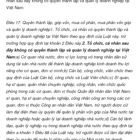
nhân sau đây không có quyền thành lập và quản lý doanh nghiệp tại
Việt Nam:
Điều 17. Quyền thành lập, góp vốn, mua cổ phần, mua phần vốn góp
và quản lý doanh nghiệp
1. Tổ chức, cá nhân có quyền thành lập và
quản lý doanh nghiệp tại Việt Nam theo quy định của Luật này, trừ
trường hợp quy định tại khoản 2 Điều này.
2. Tổ chức, cá nhân sau
đây không có quyền thành lập và quản lý doanh nghiệp tại Việt
Nam:
a) Cơ quan nhà nước, đơn vị lực lượng vũ trang nhân dân sử
dụng tài sản nhà nước để thành lập doanh nghiệp kinh doanh thu lợi
riêng cho cơ quan, đơn vị mình;
b) Cán bộ, công chức, viên chức theo
quy định của Luật Cán bộ, công chức và Luật Viên chức;
c) Sĩ quan,
hạ sĩ quan, quân nhân chuyên nghiệp, công nhân, viên chức quốc
phòng trong các cơ quan, đơn vị thuộc Quân đội nhân dân Việt Nam;
sĩ quan, hạ sĩ quan chuyên nghiệp, công nhân công an trong các cơ
quan, đơn vị thuộc Công an nhân dân Việt Nam, trừ người được cử
làm đại diện theo ủy quyền để quản lý phần vốn góp của Nhà nước tại
doanh nghiệp hoặc quản lý tại doanh nghiệp nhà nước;
d) Cán bộ lãnh
đạo, quản lý nghiệp vụ trong doanh nghiệp nhà nước theo quy định tại
điểm a khoản 1 Điều 88 của Luật này, trừ người được cử làm đại diện
theo ủy quyền để quản lý phần vốn góp của Nhà nước tại doanh