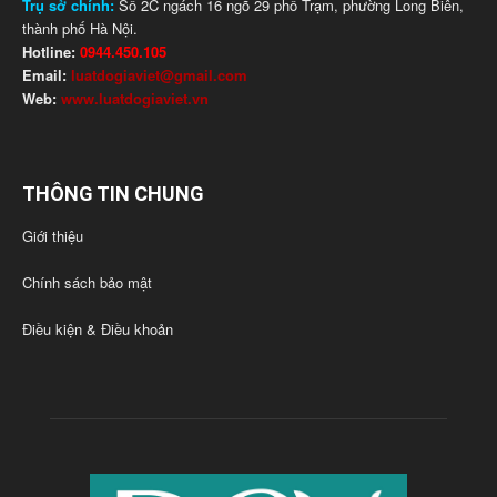
Trụ sở chính:
Số 2C ngách 16 ngõ 29 phố Trạm, phường Long Biên,
thành phố Hà Nội.
Hotline:
0944.450.105
Email:
luatdogiaviet@gmail.com
Web:
www.luatdogiaviet.vn
THÔNG TIN CHUNG
Giới thiệu
Chính sách bảo mật
Điều kiện & Điều khoản