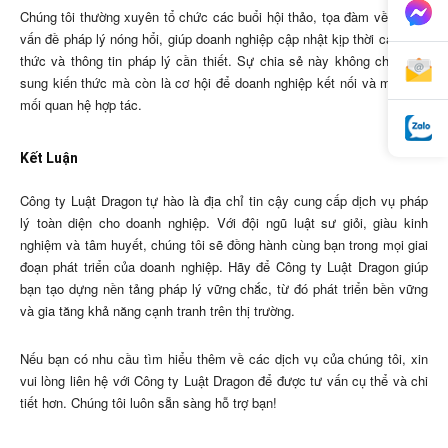
Chúng tôi thường xuyên tổ chức các buổi hội thảo, tọa đàm về những
vấn đề pháp lý nóng hổi, giúp doanh nghiệp cập nhật kịp thời các kiến
thức và thông tin pháp lý cần thiết. Sự chia sẻ này không chỉ là bổ
sung kiến thức mà còn là cơ hội để doanh nghiệp kết nối và mở rộng
mối quan hệ hợp tác.
Kết Luận
Công ty Luật Dragon tự hào là địa chỉ tin cậy cung cấp dịch vụ pháp
lý toàn diện cho doanh nghiệp. Với đội ngũ luật sư giỏi, giàu kinh
nghiệm và tâm huyết, chúng tôi sẽ đồng hành cùng bạn trong mọi giai
đoạn phát triển của doanh nghiệp. Hãy để Công ty Luật Dragon giúp
bạn tạo dựng nền tảng pháp lý vững chắc, từ đó phát triển bền vững
và gia tăng khả năng cạnh tranh trên thị trường.
Nếu bạn có nhu cầu tìm hiểu thêm về các dịch vụ của chúng tôi, xin
vui lòng liên hệ với Công ty Luật Dragon để được tư vấn cụ thể và chi
tiết hơn. Chúng tôi luôn sẵn sàng hỗ trợ bạn!