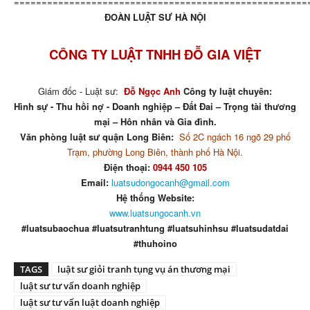
=====================================================
ĐOÀN LUẬT SƯ HÀ NỘI
CÔNG TY LUẬT TNHH ĐỖ GIA VIỆT
Giám đốc - Luật sư:
Đỗ Ngọc Anh
Công ty luật chuyên:
Hình sự - Thu hồi nợ - Doanh nghiệp – Đất Đai – Trọng tài thương
mại – Hôn nhân và Gia đình.
Văn phòng luật sư quận Long Biên:
Số 2C ngách 16 ngõ 29 phố
Trạm, phường Long Biên, thành phố Hà Nội.
Điện thoại:
0944 450 105
Email:
luatsudongocanh@gmail.com
Hệ thống Website:
www.luatsungocanh.vn
#luatsubaochua #luatsutranhtung #luatsuhinhsu #luatsudatdai
#thuhoino
TAGS
luật sư giỏi tranh tụng vụ án thương mại
luật sư tư vấn doanh nghiệp
luật sư tư vấn luật doanh nghiệp