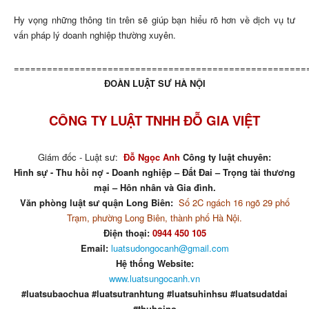
Hy vọng những thông tin trên sẽ giúp bạn hiểu rõ hơn về dịch vụ tư
vấn pháp lý doanh nghiệp thường xuyên.
=====================================================
ĐOÀN LUẬT SƯ HÀ NỘI
CÔNG TY LUẬT TNHH ĐỖ GIA VIỆT
Giám đốc - Luật sư:
Đỗ Ngọc Anh
Công ty luật chuyên:
Hình sự - Thu hồi nợ - Doanh nghiệp – Đất Đai – Trọng tài thương
mại – Hôn nhân và Gia đình.
Văn phòng luật sư quận Long Biên:
Số 2C ngách 16 ngõ 29 phố
Trạm, phường Long Biên, thành phố Hà Nội.
Điện thoại:
0944 450 105
Email:
luatsudongocanh@gmail.com
Hệ thống Website:
www.luatsungocanh.vn
#luatsubaochua #luatsutranhtung #luatsuhinhsu #luatsudatdai
#thuhoino