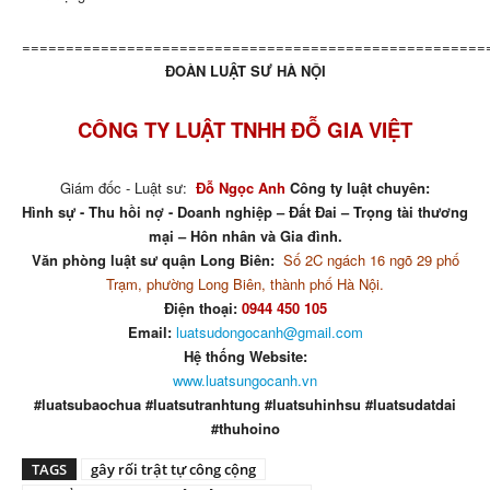
=====================================================
ĐOÀN LUẬT SƯ HÀ NỘI
CÔNG TY LUẬT TNHH ĐỖ GIA VIỆT
Giám đốc - Luật sư:
Đỗ Ngọc Anh
Công ty luật chuyên:
Hình sự - Thu hồi nợ - Doanh nghiệp – Đất Đai – Trọng tài thương
mại – Hôn nhân và Gia đình.
Văn phòng luật sư quận Long Biên:
Số 2C ngách 16 ngõ 29 phố
Trạm, phường Long Biên, thành phố Hà Nội.
Điện thoại:
0944 450 105
Email:
luatsudongocanh@gmail.com
Hệ thống Website:
www.luatsungocanh.vn
#luatsubaochua #luatsutranhtung #luatsuhinhsu #luatsudatdai
#thuhoino
TAGS
gây rối trật tự công cộng