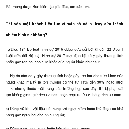
Rất mong được Ban biên tập giải đáp, em cảm ơn.
Tát vào mặt khách liên tục vì mặc cả có bị truy cứu trách
nhiệm hình sự không?
TạiĐiều 134 Bộ luật hình sự 2015 được sửa đổi bởi Khoản 22 Điều 1
Luật sửa đổi Bộ luật Hình sự 2017 quy định tội cố ý gây thương tích
hoặc gây tổn hại cho sức khỏe của người khác như sau:
1. Người nào cố ý gây thương tích hoặc gây tổn hại cho sức khỏe của
người khác mà tỷ lệ tổn thương cơ thể từ 11% đến 30% hoặc dưới
11% nhưng thuộc một trong các trường hợp sau đây, thì bị phạt cải
tạo không giam giữ đến 03 năm hoặc phạt tù từ 06 tháng đến 03 năm:
a) Dùng vũ khí, vật liệu nổ, hung khí nguy hiểm hoặc thủ đoạn có khả
năng gây nguy hại cho nhiều người;
b) Dùng a-xít nguy hiểm hoặc hóa chất nguy hiểm;