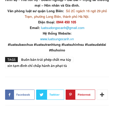
mại – Hôn nhân và Gia đình.
Văn phòng luật sư quận Long Biên:
Số 2C ngách 16 ngõ 29 phố
Trạm, phường Long Biên, thành phố Hà Nội.
Điện thoại:
0944 450 105
Email:
luatsudongocanh@gmail.com
Hệ thống Website:
www.luatsungocanh.vn
#luatsubaochua #luatsutranhtung #luatsuhinhsu #luatsudatdai
#thuhoino
TAGS
Buôn bán trái phép chất ma túy
xin tạm đình chỉ chấp hành án phạt tù
Facebook
Twitter
Pinterest