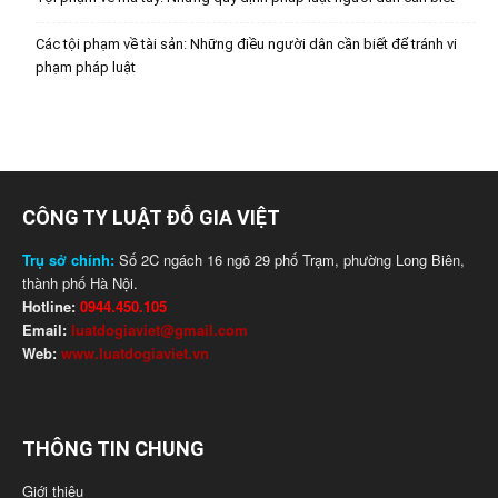
Các tội phạm về tài sản: Những điều người dân cần biết để tránh vi
phạm pháp luật
CÔNG TY LUẬT ĐỖ GIA VIỆT
Trụ sở chính:
Số 2C ngách 16 ngõ 29 phố Trạm, phường Long Biên,
thành phố Hà Nội.
Hotline:
0944.450.105
Email:
luatdogiaviet@gmail.com
Web:
www.luatdogiaviet.vn
THÔNG TIN CHUNG
Giới thiệu