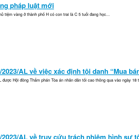
ống pháp luật mới
hủ tiệm vàng ở thành phố H có con trai là C 5 tuổi đang học...
6/2023/AL về việc xác định tội danh “Mua b
L được Hội đồng Thẩm phán Tòa án nhân dân tối cao thông qua vào ngày 18 
5/2023/AL về truy cứu trách nhiệm hình sự tộ