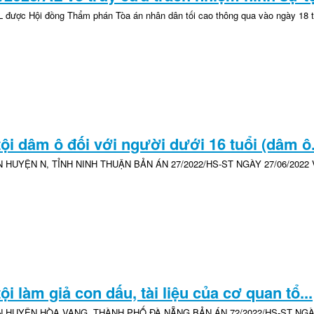
L được Hội đồng Thẩm phán Tòa án nhân dân tối cao thông qua vào ngày 18 
ội dâm ô đối với người dưới 16 tuổi (dâm ô.
HUYỆN N, TỈNH NINH THUẬN BẢN ÁN 27/2022/HS-ST NGÀY 27/06/2022 V
ội làm giả con dấu, tài liệu của cơ quan tổ...
 HUYỆN HÒA VANG, THÀNH PHỐ ĐÀ NẴNG BẢN ÁN 72/2022/HS-ST NGÀY 2