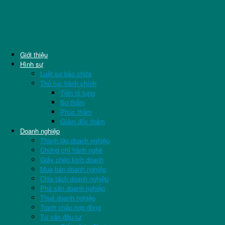
Giới thiệu
Hình sự
Luật sư bào chữa
Thủ tục hành chính
Tiền tố tụng
Sơ thẩm
Phúc thẩm
Giám đốc thẩm
Doanh nghiệp
Thành lập doanh nghiệp
Chứng chỉ hành nghề
Giấy phép kinh doanh
Mua bán doanh nghiệp
Chia tách doanh nghiệp
Phá sản doanh nghiệp
Thuế doanh nghiệp
Tranh chấp hợp đồng
Tư vấn đầu tư