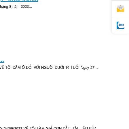
tháng 8 năm 2023...
..
Ề TỘI DÂM Ô ĐỐI VỚI NGƯỜI DƯỚI 16 TUỔI Ngày 27...
4/09/2022 VỀ TỘI LÀM GIẢ CON DẤU, TÀI LIỆU CỦA...