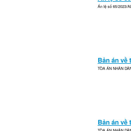
Án lệ số 65/2023/A
Bản án về t
TÒA ÁN NHÂN DÂN 
Bản án về t
TÒA ÁN NHÂN DÂN