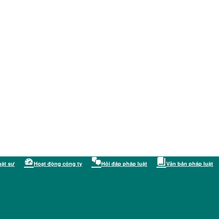
uật sư
Hoạt động công ty
Hỏi đáp pháp luật
Văn bản pháp luật