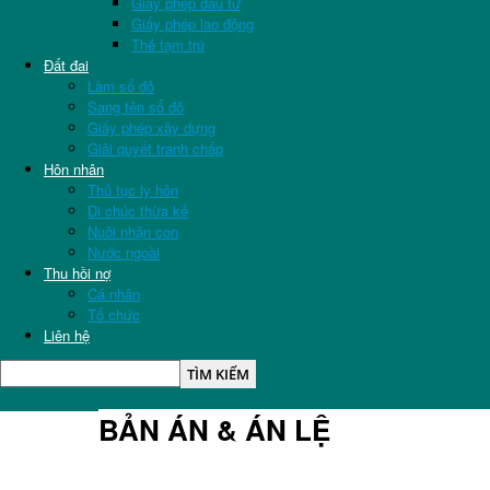
Giấy phép đầu tư
Giấy phép lao động
Thẻ tạm trú
Đất đai
Làm sổ đỏ
Sang tên sổ đỏ
Giấy phép xây dựng
Giải quyết tranh chấp
Hôn nhân
Thủ tục ly hôn
Di chúc thừa kế
Nuôi nhận con
Nước ngoài
Thu hồi nợ
Cá nhân
Tổ chức
Liên hệ
BẢN ÁN & ÁN LỆ