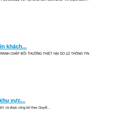
in khách...
 TRANH CHẤP BỒI THƯỜNG THIỆT HẠI DO LỘ THÔNG TIN
khu vực...
021 và được công bố theo Quyết...