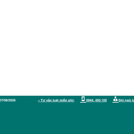
07/08/2026
– Tư vấn luật miễn phí:
0944. 450.105
Đội ngũ l