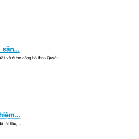
 sản...
021 và được công bố theo Quyết...
hiệm...
tài liệu,...