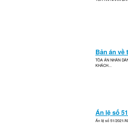
Bản án về t
TÒA ÁN NHÂN DÂN
KHÁCH...
Án lệ số 5
Án lệ số 51/2021/A