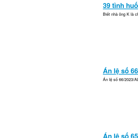
39 tình hu
Biết nhà ông K là c
Án lệ số 6
Án lệ số 66/2023/A
Án lệ số 6