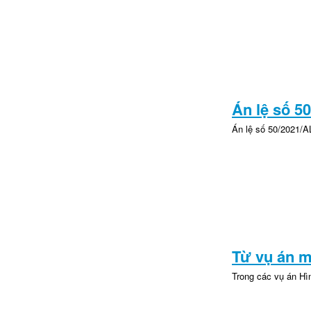
Án lệ số 50
Án lệ số 50/2021/A
Từ vụ án m
Trong các vụ án Hìn