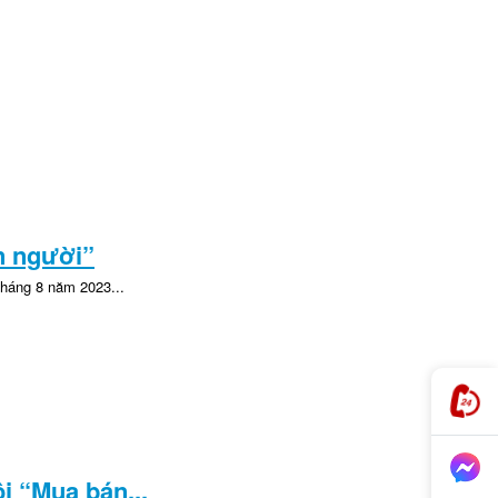
án người”
tháng 8 năm 2023...
i “Mua bán...