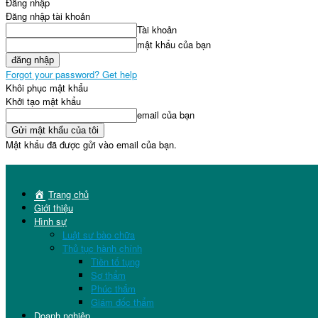
Đăng nhập
Đăng nhập tài khoản
Tài khoản
mật khẩu của bạn
Forgot your password? Get help
Khôi phục mật khẩu
Khởi tạo mật khẩu
email của bạn
Mật khẩu đã được gửi vào email của bạn.
Trang chủ
Giới thiệu
Hình sự
Luật sư bào chữa
Thủ tục hành chính
Tiền tố tụng
Sơ thẩm
Phúc thẩm
Giám đốc thẩm
Doanh nghiệp