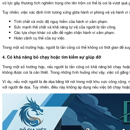
vũ lực gây thương tích nghiêm trọng cho tên trộm có thể bị coi là vượt quá 
Tuy nhiên, việc xác định tính tương xứng giữa hành vi phòng vệ và hành v
Tính chất và mức độ nguy hiểm của hành vi xâm phạm.
Sức mạnh thể chất và khả năng tự vệ của người bị tấn công.
Các lựa chọn khác có sẵn để ngăn chặn hành vi xâm phạm.
Hoàn cảnh cụ thể của sự việc.
Trong một số trường hợp, người bị tấn công có thể không có thời gian để su
4. Có khả năng bỏ chạy hoặc tìm kiếm sự giúp đỡ
Trong một số trường hợp, nếu người bị tấn công có khả năng bỏ chạy hoặ
không được coi là cần thiết. Trong những tình huống như vậy, việc cố gắng 
Ví dụ, nếu một người bị đe dọa bằng lời nói trong một khu vực công cộng, 
với người đe dọa. Tuy nhiên, điều này không áp dụng nếu việc bỏ chạy hoặ