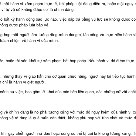
 có một hành vi xâm phạm thực tế, trái pháp luật đang diễn ra, hoặc một ngu
 vi tự vệ sẽ không được coi là chính đáng.
ó bất kỳ hành động bạo lực nào, việc đáp trả bằng vũ lực sẽ không được co
không được pháp luật bảo vệ.
ờng hợp một người lầm tưởng rằng mình đang bị tấn công và thực hiện hành v
 trách nhiệm về hành vi của mình.
ác, hoặc tài sản khỏi sự xâm phạm bất hợp pháp. Nếu hành vi đó được thực 
 nhưng thay vì giao hắn cho cơ quan chức năng, người này lại tiếp tục hành 
 chí là hành vi giết người.
cảnh sự việc, bao gồm lời khai của các bên liên quan, các chứng cứ vật chất
òng vệ chính đáng là nó phải tương xứng với mức độ nguy hiểm của hành vi 
òng vệ rõ ràng là quá mức cần thiết, không phù hợp với tính chất và mức đ
ũ khí gây chết người như dao hoặc súng có thể bị coi là không tương xứng.