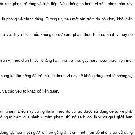
y cơ xâm phạm rõ ràng và trực tiếp. Nếu không có hành vi xâm phạm nào xảy
i là phòng vệ chính đáng. Tương tự, nếu một tên trộm đã bỏ chạy khỏi hiện
i tự vệ. Tuy nhiên, nếu không có sự xâm phạm thực tế nào, hành vi này sẽ
hiện vì mục đích khác, chẳng hạn như trả thù, gây hấn, hoặc thực hiện một
hung kẻ tấn công để trả thù, thì hành vi này sẽ không được coi là phòng vệ
, và các yếu tố khác có liên quan.
xâm phạm. Điều này có nghĩa là, mức độ vũ lực được sử dụng để tự vệ phải
ộ nguy hiểm của hành vi xâm phạm, thì nó sẽ bị coi là
vượt quá giới hạn
 Tương tự, nếu một người chỉ cố gắng ăn trộm một món đồ nhỏ, việc sử dụng