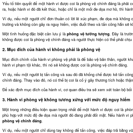
Yếu tố tiên quyết để một hành vi được coi là phòng vệ chính đáng là phải
ra, hoặc hành vi đó đã kết thúc, hoặc chỉ là một mối đe dọa mơ hồ, thì hành
Ví dụ, nếu một người chỉ đơn thuần có lời lẽ xúc phạm, đe dọa mà không c
trường và không còn gây ra nguy hiểm, việc đuổi theo và tấn công hắn sẽ 
Một tình huống đặc biệt cần lưu ý là
phòng vệ tưởng tượng
. Đây là trư
không được coi là phòng vệ chính đáng và người thực hiện có thể phải chịu
2. Mục đích của hành vi không phải là phòng vệ
Mục đích chính của hành vi phòng vệ phải là để bảo vệ bản thân, người kh
hành vi phạm tội khác, thì nó sẽ không được coi là phòng vệ chính đáng.
Ví dụ, nếu một người bị tấn công và sau đó đã khống chế được kẻ tấn công,
chính đáng. Thay vào đó, nó có thể bị coi là cố ý gây thương tích hoặc thậm
Để xác định mục đích của hành vi, cơ quan điều tra sẽ xem xét toàn bộ bối 
3. Hành vi phòng vệ không tương xứng với mức độ nguy hiểm
Một trong những điều kiện quan trọng nhất để một hành vi được coi là ph
phù hợp với mức độ đe dọa mà người đó đang phải đối mặt. Nếu hành vi ph
phòng vệ chính đáng
.
Ví dụ, nếu một người chỉ dùng tay không để tấn công, việc đáp trả bằng v