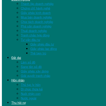
Thành lập doanh nghiệp
Chứng chỉ hành nghề
Giấy phép kinh doanh
Mua bán doanh nghiệp
Chia tách doanh nghiệp
Phá sản doanh nghiệp
Thuế doanh nghiệp
Tranh chấp hợp đồng
Tư vấn đầu tư
Giấy phép đầu tư
Giấy phép lao động
Thẻ tạm trú
Đất đai
Làm sổ đỏ
Sang tên sổ đỏ
Giấy phép xây dựng
Giải quyết tranh chấp
Hôn nhân
Thủ tục ly hôn
Di chúc thừa kế
Nuôi nhận con
Nước ngoài
Thu hồi nợ