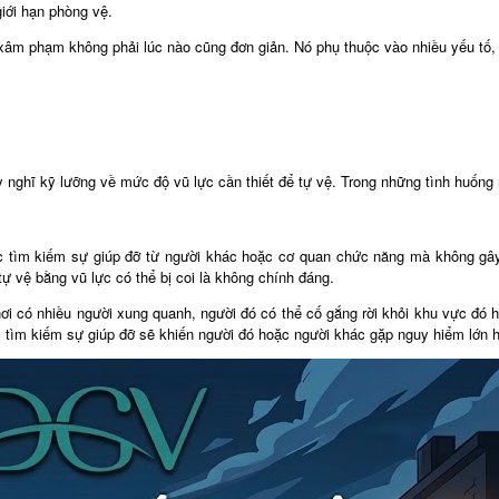
giới hạn phòng vệ.
i xâm phạm không phải lúc nào cũng đơn giản. Nó phụ thuộc vào nhiều yếu tố
y nghĩ kỹ lưỡng về mức độ vũ lực cần thiết để tự vệ. Trong những tình huống 
c tìm kiếm sự giúp đỡ từ người khác hoặc cơ quan chức năng mà không gây
tự vệ bằng vũ lực có thể bị coi là không chính đáng.
nơi có nhiều người xung quanh, người đó có thể cố gắng rời khỏi khu vực đó h
c tìm kiếm sự giúp đỡ sẽ khiến người đó hoặc người khác gặp nguy hiểm lớn 