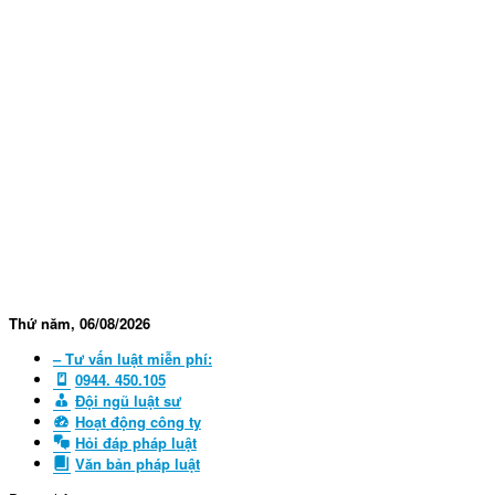
Thứ năm, 06/08/2026
– Tư vấn luật miễn phí:
0944. 450.105
Đội ngũ luật sư
Hoạt động công ty
Hỏi đáp pháp luật
Văn bản pháp luật