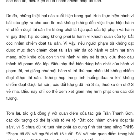
cóc con tin, điều kiện đủ là nhằm chiếm đoạt tài sản.
Do đó, những thiệt hại nào xuất hiện trong quá trình thực hiện hành vi
bắt cóc gây ra cho con tin mà không hướng đến việc thực hiện hành
vi chiếm đoạt tài sản thì không phải là hậu quả của tội phạm và hành
vi gây thiệt hại đó cũng không phải là hành vi khách quan của tội bắt
cóc nhằm chiếm đoạt tài sản. Vì vậy, nếu người phạm tội không đạt
được mục đích chiếm đoạt tài sản nên đã có hành vi xâm hại tính
mạng, sức khỏe của con tin thì hành vi này sẽ bị truy cứu theo cấu
thành tội phạm độc lập. Điều này thể hiện đúng bản chất của hành vi
phạm tội, nó giống như một hành vi trả thù nạn nhân khi không chiếm
đoạt được tài sản. Trường hợp trong tình huống đưa ra khi không
chiếm đoạt được tài sản, các đối tượng đã thả S ra, thuê xe ôm chở S
về nhà. Điều này chỉ có thể xem xét giảm nhẹ hình phạt cho các đối
tượng.
Tóm lại, tác giả đồng ý với quan điểm của tác giả Trần Thanh Sơn,
các đối tượng có thể bị khởi tố về tội “Bắt cóc nhằm chiếm đoạt tài
sản”, vì S chưa đủ 16 tuổi nên phải áp dụng tình tiết tăng nặng TNHS
“Phạm tội đối với người dưới 16 tuổi”. Đối với các quan điểm trong bài