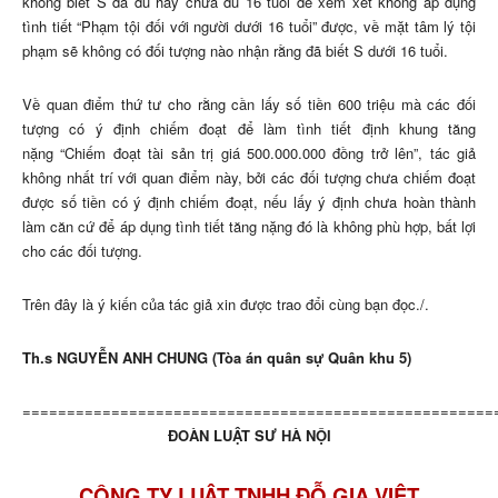
không biết S đã đủ hay chưa đủ 16 tuổi để xem xét không áp dụng
tình tiết “Phạm tội đối với người dưới 16 tuổi” được, về mặt tâm lý tội
phạm sẽ không có đối tượng nào nhận rằng đã biết S dưới 16 tuổi.
Về quan điểm thứ tư cho rằng cần lấy số tiền 600 triệu mà các đối
tượng có ý định chiếm đoạt để làm tình tiết định khung tăng
nặng “Chiếm đoạt tài sản trị giá 500.000.000 đồng trở lên”, tác giả
không nhất trí với quan điểm này, bởi các đối tượng chưa chiếm đoạt
được số tiền có ý định chiếm đoạt, nếu lấy ý định chưa hoàn thành
làm căn cứ để áp dụng tình tiết tăng nặng đó là không phù hợp, bất lợi
cho các đối tượng.
Trên đây là ý kiến của tác giả xin được trao đổi cùng bạn đọc./.
Th.s NGUYỄN ANH CHUNG (Tòa án quân sự Quân khu 5)
=====================================================
ĐOÀN LUẬT SƯ HÀ NỘI
CÔNG TY LUẬT TNHH ĐỖ GIA VIỆT