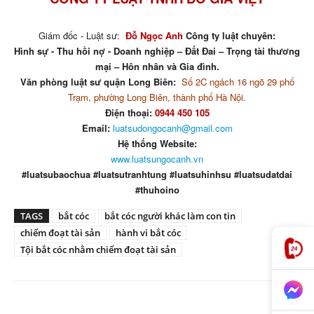
Giám đốc - Luật sư:
Đỗ Ngọc Anh
Công ty luật chuyên:
Hình sự - Thu hồi nợ - Doanh nghiệp – Đất Đai – Trọng tài thương
mại – Hôn nhân và Gia đình.
Văn phòng luật sư quận Long Biên:
Số 2C ngách 16 ngõ 29 phố
Trạm, phường Long Biên, thành phố Hà Nội.
Điện thoại:
0944 450 105
Email:
luatsudongocanh@gmail.com
Hệ thống Website:
www.luatsungocanh.vn
#luatsubaochua #luatsutranhtung #luatsuhinhsu #luatsudatdai
#thuhoino
TAGS
bắt cóc
bắt cóc người khác làm con tin
chiếm đoạt tài sản
hành vi bắt cóc
Tội bắt cóc nhằm chiếm đoạt tài sản