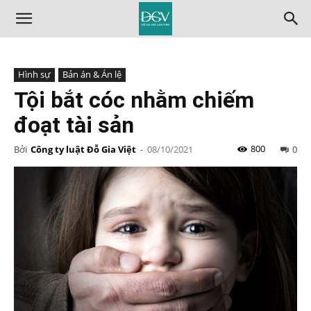
Hình sự
Bản án & Án lệ
Tội bắt cóc nhằm chiếm
đoạt tài sản
800
Bởi
Công ty luật Đỗ Gia Việt
-
08/10/2021
0