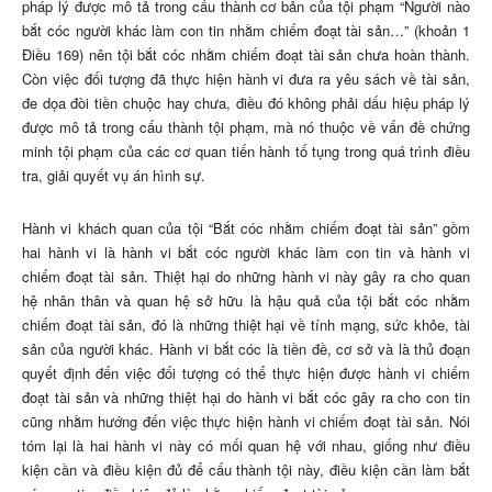
pháp lý được mô tả trong cấu thành cơ bản của tội phạm “Người nào
bắt cóc người khác làm con tin nhằm chiếm đoạt tài sản…” (khoản 1
Điều 169) nên tội bắt cóc nhằm chiếm đoạt tài sản chưa hoàn thành.
Còn việc đối tượng đã thực hiện hành vi đưa ra yêu sách về tài sản,
đe dọa đòi tiền chuộc hay chưa, điều đó không phải dấu hiệu pháp lý
được mô tả trong cấu thành tội phạm, mà nó thuộc về vấn đề chứng
minh tội phạm của các cơ quan tiến hành tố tụng trong quá trình điều
tra, giải quyết vụ án hình sự.
Hành vi khách quan của tội “Bắt cóc nhằm chiếm đoạt tài sản” gồm
hai hành vi là hành vi bắt cóc người khác làm con tin và hành vi
chiếm đoạt tài sản. Thiệt hại do những hành vi này gây ra cho quan
hệ nhân thân và quan hệ sở hữu là hậu quả của tội bắt cóc nhằm
chiếm đoạt tài sản, đó là những thiệt hại về tính mạng, sức khỏe, tài
sản của người khác. Hành vi bắt cóc là tiền đề, cơ sở và là thủ đoạn
quyết định đến việc đối tượng có thể thực hiện được hành vi chiếm
đoạt tài sản và những thiệt hại do hành vi bắt cóc gây ra cho con tin
cũng nhằm hướng đến việc thực hiện hành vi chiếm đoạt tài sản. Nói
tóm lại là hai hành vi này có mối quan hệ với nhau, giống như điều
kiện cần và điều kiện đủ để cấu thành tội này, điều kiện cần làm bắt