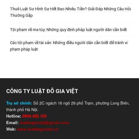
Thuê Luật Sư Hình Sự Hết Bao Nhiêu Tiền? Giải Đáp Những Câu Hỏi
Thường Gặp
Tội phạm về ma túy: Những quy định pháp luật người dân cần biết
Các tội phạm về tài sản: Những điều người dân cần biết để tránh vi
phạm pháp luật
CÔNG TY LUẬT ĐỖ GIA VIỆT
Trụ sở chính:
Số 2C ngách 16 ngõ 29 phố Trạm, phường Long Biên,
thành phố Hà Nội.
Hotline:
0944.450.105
Email:
luatdogiaviet@gmail.com
Web:
www.luatdogiaviet.vn