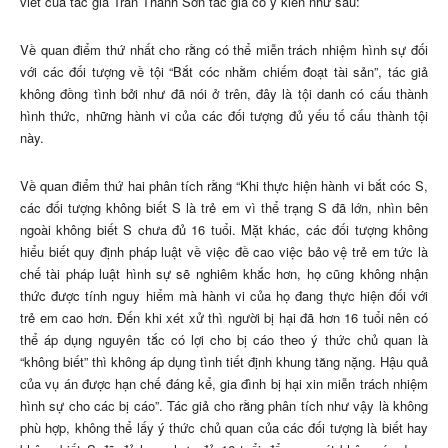
viết của tác giả Trần Thanh Sơn tác giả có ý kiến như sau:
Về quan điểm thứ nhất cho rằng có thể miễn trách nhiệm hình sự đối
với các đối tượng về tội “Bắt cóc nhằm chiếm đoạt tài sản”, tác giả
không đồng tình bởi như đã nói ở trên, đây là tội danh có cấu thành
hình thức, những hành vi của các đối tượng đủ yếu tố cấu thành tội
này.
Về quan điểm thứ hai phân tích rằng “Khi thực hiện hành vi bắt cóc S,
các đối tượng không biết S là trẻ em vì thể trạng S đã lớn, nhìn bên
ngoài không biết S chưa đủ 16 tuổi. Mặt khác, các đối tượng không
hiểu biết quy định pháp luật về việc đề cao việc bảo vệ trẻ em tức là
chế tài pháp luật hình sự sẽ nghiêm khắc hơn, họ cũng không nhận
thức được tính nguy hiểm mà hành vi của họ đang thực hiện đối với
trẻ em cao hơn. Đến khi xét xử thì người bị hại đã hơn 16 tuổi nên có
thể áp dụng nguyên tắc có lợi cho bị cáo theo ý thức chủ quan là
“không biết” thì không áp dụng tình tiết định khung tăng nặng. Hậu quả
của vụ án được hạn chế đáng kể, gia đình bị hại xin miễn trách nhiệm
hình sự cho các bị cáo”. Tác giả cho rằng phân tích như vậy là không
phù hợp, không thể lấy ý thức chủ quan của các đối tượng là biết hay