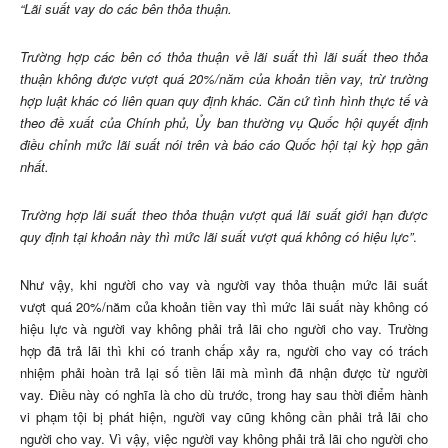
“Lãi suất vay do các bên thỏa thuận.
Trường hợp các bên có thỏa thuận về lãi suất thì lãi suất theo thỏa
thuận không được vượt quá 20%/năm của khoản tiền vay, trừ trường
hợp luật khác có liên quan quy định khác. Căn cứ tình hình thực tế và
theo đề xuất của Chính phủ, Ủy ban thường vụ Quốc hội quyết định
điều chỉnh mức lãi suất nói trên và báo cáo Quốc hội tại kỳ họp gần
nhất.
Trường hợp lãi suất theo thỏa thuận vượt quá lãi suất giới hạn được
quy định tại khoản này thì mức lãi suất vượt quá không có hiệu lực”
.
Như vậy, khi người cho vay và người vay thỏa thuận mức lãi suất
vượt quá 20%/năm của khoản tiền vay thì mức lãi suất này không có
hiệu lực và người vay không phải trả lãi cho người cho vay. Trường
hợp đã trả lãi thì khi có tranh chấp xảy ra, người cho vay có trách
nhiệm phải hoàn trả lại số tiền lãi mà mình đã nhận được từ người
vay. Điều này có nghĩa là cho dù trước, trong hay sau thời điểm hành
vi phạm tội bị phát hiện, người vay cũng không cần phải trả lãi cho
người cho vay. Vì vậy, việc người vay không phải trả lãi cho người cho