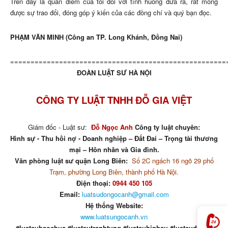
Trên đây là quan điểm của tôi đối với tình huống đưa ra, rất mong
được sự trao đổi, đóng góp ý kiến của các đồng chí và quý bạn đọc.
PHẠM VĂN MINH (Công an TP. Long Khánh, Đồng Nai)
=====================================================
ĐOÀN LUẬT SƯ HÀ NỘI
CÔNG TY LUẬT TNHH ĐỖ GIA VIỆT
Giám đốc - Luật sư:
Đỗ Ngọc Anh
Công ty luật chuyên:
Hình sự - Thu hồi nợ - Doanh nghiệp – Đất Đai – Trọng tài thương
mại – Hôn nhân và Gia đình.
Văn phòng luật sư quận Long Biên:
Số 2C ngách 16 ngõ 29 phố
Trạm, phường Long Biên, thành phố Hà Nội.
Điện thoại:
0944 450 105
Email:
luatsudongocanh@gmail.com
Hệ thống Website:
www.luatsungocanh.vn
#luatsubaochua #luatsutranhtung #luatsuhinhsu #luatsudatdai