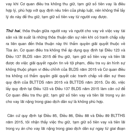
vay khi Cơ quan điều tra không thu giữ, tạm giữ số tiền vay là điều
hợp lý, phù hợp với quy định nêu trên của pháp luật, nên không thể lấy
lý do này để thu giữ, tạm giữ số tiền vay từ người vay được.
Thứ hai
, thỏa thuận giữa người vay và người cho vay về việc vay tài
sản và lãi suất là những thỏa thuận dân sự nên khi có tranh chấp xảy
ra liên quan đến thỏa thuận này thì thẩm quyền giải quyết thuộc về
Tòa án. Cơ quan điều tra không thể áp dụng quy định tại Điều 123 và
Điều 137 BLDS năm 2015 để thu giữ, tạm giữ số tiền vay và tiền lãi
được do việc giải quyết nguồn tin về tội phạm, điều tra vụ án hình sự
không thuộc phạm vi điều chỉnh của BLDS năm 2015 và Cơ quan điều
tra không có thẩm quyền giải quyết các tranh chấp về dân sự theo
quy định của BLTTDS năm 2015 và BLTTDS năm 2015. Do đó, việc
lấy quy định tại Điều 123 và Điều 137 BLDS năm 2015 làm căn cứ để
Cơ quan điều tra thu giữ, tạm giữ số tiền vay và tiền lãi trong vụ án
cho vay lãi nặng trong giao dịch dân sự là không phù hợp.
Căn cứ quy định tại Điều 85, Điều 86, Điều 88 và Điều 89 BLTTHS
năm 2015, tôi nhận thấy việc thu giữ, tạm giữ số tiền vay và tiền lãi
trong vụ án cho vay lãi nặng trong giao dịch dân sự ngay từ giai đoạn