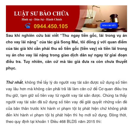
Sau khi nghiên cứu bài viết “Thu ngay tiền gốc, lãi trong vụ án
cho vay lãi nặng” của tác giả Song Mai, tôi đồng ý với quan điểm
của tác giả khi cần phải thu số tiền gốc (tiền vay) và tiền lãi trong
vụ án cho vay lãi nặng trong giao dịch dân sự ngay từ giai đoạn
điều tra. Tuy nhiên, căn cứ mà tác giả đưa ra còn chưa thuyết
phục.
Thứ nhất
, không thể lấy lý do người vay tài sản được sử dụng số tiền
vay lâu hơn mà không cần phải trả lãi làm căn cứ để Cơ quan điều tra
thu giữ, tạm giữ số tiền vay từ người vay tài sản được. Chúng ta thấy
người vay tài sản đã sử dụng số tiền vay để giải quyết những vấn đề
của bản thân trước khi hành vi phạm tội bị phát hiện chứ không phải
đến khi hành vi phạm tội bị phát hiện thì họ mới sử dụng. Đồng thời,
theo quy định tại khoản 1 Điều 468 BLDS năm 2015 thì: