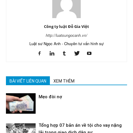
Công ty luật Đỗ Gia Việt
http://luatsungocanh.vn/
Luật sư Ngọc Anh - Chuyên tư vấn hình sự
BÀI VIẾT LIÊN QUAN
XEM THÊM
Mẹo đòi nợ
Tổng hợp 07 bản án về tội cho vay nặng
lãi trong giao dịch dân sự