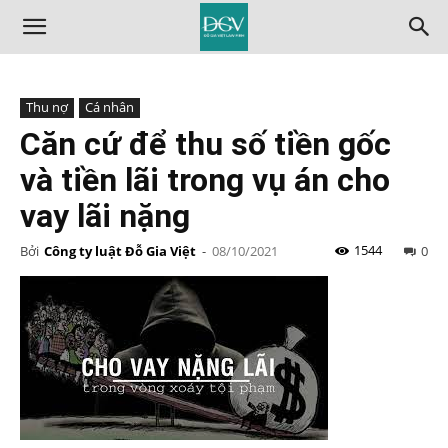
Thu nợ
Cá nhân
Căn cứ để thu số tiền gốc
và tiền lãi trong vụ án cho
vay lãi nặng
1544
Bởi
Công ty luật Đỗ Gia Việt
-
08/10/2021
0