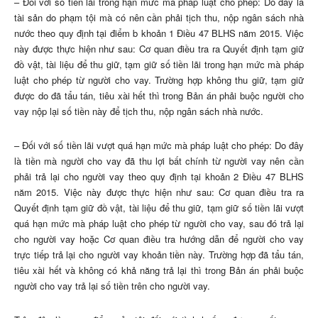
– Đối với số tiền lãi trong hạn mức mà pháp luật cho phép: Do đây là
tài sản do phạm tội mà có nên cần phải tịch thu, nộp ngân sách nhà
nước theo quy định tại điểm b khoản 1 Điều 47 BLHS năm 2015. Việc
này được thực hiện như sau: Cơ quan điều tra ra Quyết định tạm giữ
đồ vật, tài liệu để thu giữ, tạm giữ số tiền lãi trong hạn mức mà pháp
luật cho phép từ người cho vay. Trường hợp không thu giữ, tạm giữ
được do đã tẩu tán, tiêu xài hết thì trong Bản án phải buộc người cho
vay nộp lại số tiền này để tịch thu, nộp ngân sách nhà nước.
– Đối với số tiền lãi vượt quá hạn mức mà pháp luật cho phép: Do đây
là tiền mà người cho vay đã thu lợi bất chính từ người vay nên cần
phải trả lại cho người vay theo quy định tại khoản 2 Điều 47 BLHS
năm 2015. Việc này được thực hiện như sau: Cơ quan điều tra ra
Quyết định tạm giữ đồ vật, tài liệu để thu giữ, tạm giữ số tiền lãi vượt
quá hạn mức mà pháp luật cho phép từ người cho vay, sau đó trả lại
cho người vay hoặc Cơ quan điều tra hướng dẫn để người cho vay
trực tiếp trả lại cho người vay khoản tiền này. Trường hợp đã tẩu tán,
tiêu xài hết và không có khả năng trả lại thì trong Bản án phải buộc
người cho vay trả lại số tiền trên cho người vay.