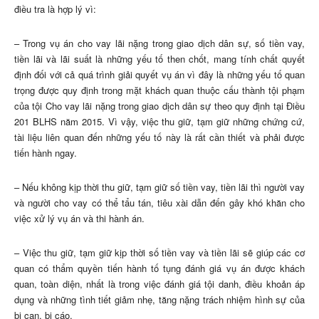
điều tra là hợp lý vì:
– Trong vụ án cho vay lãi nặng trong giao dịch dân sự, số tiền vay,
tiền lãi và lãi suất là những yếu tố then chốt, mang tính chất quyết
định đối với cả quá trình giải quyết vụ án vì đây là những yếu tố quan
trọng được quy định trong mặt khách quan thuộc cấu thành tội phạm
của tội Cho vay lãi nặng trong giao dịch dân sự theo quy định tại Điều
201 BLHS năm 2015. Vì vậy, việc thu giữ, tạm giữ những chứng cứ,
tài liệu liên quan đến những yếu tố này là rất cần thiết và phải được
tiến hành ngay.
– Nếu không kịp thời thu giữ, tạm giữ số tiền vay, tiền lãi thì người vay
và người cho vay có thể tẩu tán, tiêu xài dẫn đến gây khó khăn cho
việc xử lý vụ án và thi hành án.
– Việc thu giữ, tạm giữ kịp thời số tiền vay và tiền lãi sẽ giúp các cơ
quan có thẩm quyền tiến hành tố tụng đánh giá vụ án được khách
quan, toàn diện, nhất là trong việc đánh giá tội danh, điều khoản áp
dụng và những tình tiết giảm nhẹ, tăng nặng trách nhiệm hình sự của
bị can, bị cáo.