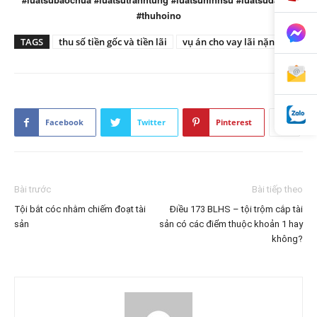
#thuhoino
TAGS
thu số tiền gốc và tiền lãi
vụ án cho vay lãi nặng
Facebook
Twitter
Pinterest
Bài trước
Bài tiếp theo
Tội bắt cóc nhằm chiếm đoạt tài
Điều 173 BLHS – tội trộm cắp tài
sản
sản có các điểm thuộc khoản 1 hay
không?