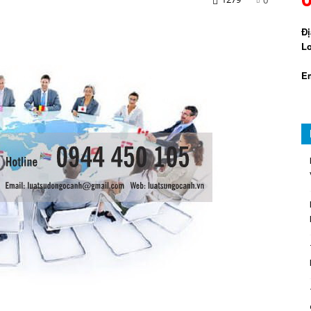
Đị
Lo
Em