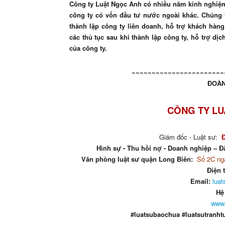
Công
ty Luật Ngọc Anh có nhiều năm kinh nghiệm 
công ty có vốn đầu tư nước ngoài khác. Chúng t
thành lập công ty liên doanh, hỗ trợ khách hàng
các thủ tục sau khi thành lập công ty, hỗ trợ dị
của công ty.
=======================
ĐOÀN
CÔNG TY LU
Giám đốc - Luật sư:
Hình sự - Thu hồi nợ - Doanh nghiệp – Đấ
Văn phòng luật sư quận Long Biên:
Số 2C ngá
Điện 
Email:
lua
Hệ
www.
#luatsubaochua #luatsutranht