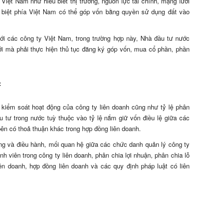
iệt Nam như hiểu biết thị trường, nguồn lực tài chính, mạng lưới
 biệt phía Việt Nam có thể góp vốn bằng quyền sử dụng đất vào
i các công ty Việt Nam, trong trường hợp này, Nhà đầu tư nước
ới mà phải thực hiện thủ tục đăng ký góp vốn, mua cổ phần, phần
:
 kiểm soát hoạt động của công ty liên doanh cũng như tỷ lệ phân
ầu tư trong nước tuỳ thuộc vào tỷ lệ nắm giữ vốn điều lệ giữa các
bên có thoả thuận khác trong hợp đồng liên doanh.
ng và điều hành, mối quan hệ giữa các chức danh quản lý công ty
h viên trong công ty liên doanh, phân chia lợi nhuận, phân chia lỗ
ên doanh, hợp đồng liên doanh và các quy định pháp luật có liên