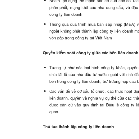
Nhằm tận dụng thế mạnh sẵn có của các đối tác V
phân phối, mạng lưới các nhà cung cấp, và đặc
công ty liên doanh
Thông qua quá trình mua bán sáp nhập (M&A) vớ
ngoài không phải thành lập công ty liên doanh m
vốn góp trong công ty tại Việt Nam
Quyền kiểm soát công ty giữa các bên liên doanh
Tương tự như các loại hình công ty khác, quyền
chia lãi lỗ của nhà đầu tư nước ngoài với nhà đ
bên trong công ty liên doanh, trừ trường hợp các 
Các vấn đề về cơ cấu tổ chức, các thức hoạt độ
liên doanh, quyền và nghĩa vụ cụ thể của các thàn
được căn cứ vào quy định tại Điều lệ công ty li
quan.
Thủ tục thành lập công ty liên doanh