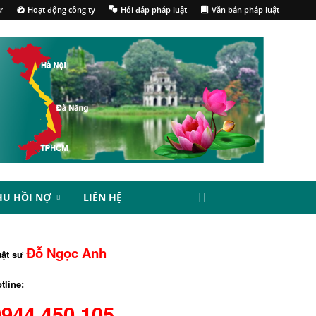
ư
Hoạt động công ty
Hỏi đáp pháp luật
Văn bản pháp luật
HU HỒI NỢ
LIÊN HỆ
Đỗ Ngọc Anh
uật sư
tline:
0944.450.105