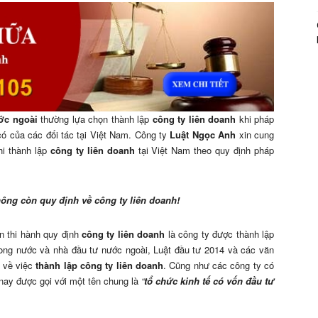
ớc ngoài
thường lựa chọn thành lập
công ty liên doanh
khi pháp
ó của các đối tác tại Việt Nam. Công ty
Luật Ngọc Anh
xin cung
i thành lập
công ty liên doanh
tại Việt Nam theo quy định pháp
ông còn quy định về công ty liên doanh!
n thi hành quy định
công ty liên doanh
là công ty được thành lập
ong nước và nhà đầu tư nước ngoài, Luật đầu tư 2014 và các văn
h về việc
thành lập công ty liên doanh
. Cũng như các công ty có
 nay được gọi với một tên chung là
“
tổ chức kinh tế có vốn đầu tư