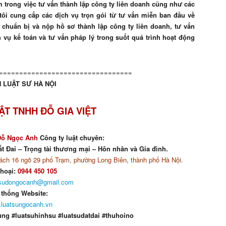
trong việc tư vấn thành lập công ty liên doanh cũng như các
ôi cung cấp các dịch vụ trọn gói từ tư vấn miễn ban đầu về
 chuẩn bị và nộp hồ sơ thành lập công ty liên doanh, tư vấn
ch vụ kế toán và tư vấn pháp lý trong suốt quá trình hoạt động
=================================
 LUẬT SƯ HÀ NỘI
ẬT TNHH ĐỖ GIA VIỆT
Đỗ Ngọc Anh
Công ty luật chuyên:
t Đai – Trọng tài thương mại – Hôn nhân và Gia đình.
ch 16 ngõ 29 phố Trạm, phường Long Biên, thành phố Hà Nội.
thoại:
0944 450 105
tsudongocanh@gmail.com
 thống Website:
luatsungocanh.vn
ung #luatsuhinhsu #luatsudatdai #thuhoino