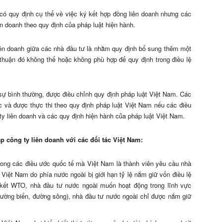
 có quy định cụ thể về việc ký kết hợp đồng liên doanh nhưng các
n doanh theo quy định của pháp luật hiện hành.
iên doanh giữa các nhà đầu tư là nhằm quy định bổ sung thêm một
thuận đó không thể hoặc không phù hợp để quy định trong điều lệ
ự bình thường, được điều chỉnh quy định pháp luật Việt Nam. Các
c và được thực thi theo quy định pháp luật Việt Nam nếu các điều
 ty liên doanh và các quy định hiện hành của pháp luật Việt Nam.
 công ty liên doanh với các đối tác Việt Nam:
rong các điều ước quốc tế mà Việt Nam là thành viên yêu cầu nhà
 Việt Nam do phía nước ngoài bị giới hạn tỷ lệ nắm giữ vốn điều lệ
m kết WTO, nhà đầu tư nước ngoài muốn hoạt động trong lĩnh vực
đường biển, đường sông), nhà đầu tư nước ngoài chỉ được nắm giữ