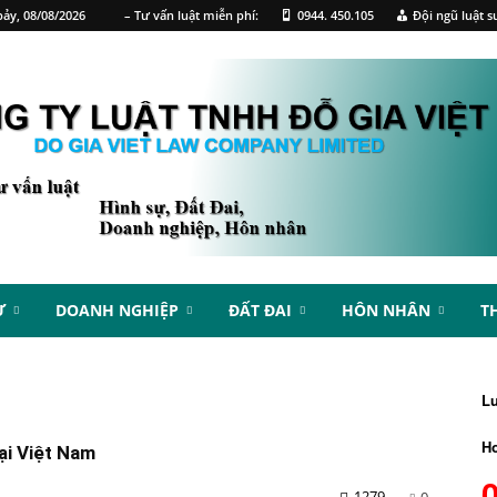
ảy, 08/08/2026
– Tư vấn luật miễn phí:
0944. 450.105
Đội ngũ luật s
Ự
DOANH NGHIỆP
ĐẤT ĐAI
HÔN NHÂN
T
L
Ho
tại Việt Nam
1279
0