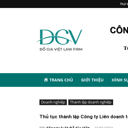
Thứ b
TRANG CHỦ
GIỚI THIỆU
HÌNH S
Doanh nghiệp
Thành lập doanh nghiệp
Thủ tục thành lập Công ty Liên doanh 
Bởi
Công ty luật Đỗ Gia Việt
-
22/01/2021