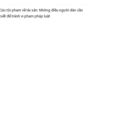
Các tội phạm về tài sản: Những điều người dân cần
biết để tránh vi phạm pháp luật