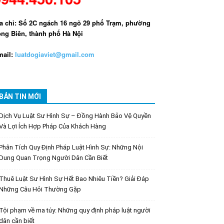
a chỉ: Số 2C ngách 16 ngõ 29 phố Trạm, phường
ng Biên, thành phố Hà Nội
ail:
luatdogiaviet@gmail.com
BẢN TIN MỚI
Dịch Vụ Luật Sư Hình Sự – Đồng Hành Bảo Vệ Quyền
Và Lợi Ích Hợp Pháp Của Khách Hàng
Phân Tích Quy Định Pháp Luật Hình Sự: Những Nội
Dung Quan Trọng Người Dân Cần Biết
Thuê Luật Sư Hình Sự Hết Bao Nhiêu Tiền? Giải Đáp
Những Câu Hỏi Thường Gặp
Tội phạm về ma túy: Những quy định pháp luật người
dân cần biết