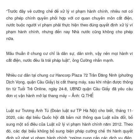
“Trước đây về cưỡng chế để xử lý vi phạm hành chính, nhiều nơi có
cho phép chính quyền phối hợp với cơ quan chuyên môn cắt điện,
nước buộc người vi phạm phải thực hiện theo đúng quyết định xử lý vi
phạm hành chính, nhưng đến nay Nhà nước cũng không cho phép
nữa.
Mâu thuẫn ở chung cư chỉ là dân sự, dân sinh, vậy nên mọi hành vi
cắt điện, nước đều là trái pháp luật”, ông Cường nhấn mạnh.
Nhiều cư dân tại chung cư Hancorp Plaza 72 Trần Đăng Ninh (phường
Dịch Vọng, quận Cầu Giấy) bị cắt thang máy, sau khi nhận được thông
tin từ Tuổi Trẻ Online, ngày 24-8, UBND quận Cầu Giấy đã yêu cầu
đơn vị vận hành mở lại thang máy – Ảnh: Q.THẾ
Luật sư Trương Anh Tú (Đoàn luật sư TP Hà Nội) cho biết, tháng 11-
2020, các đại biểu Quốc hội đã bấm nút thông qua Luật sửa đổi, bổ
sung một số điều của Luật xử lý vi phạm hành chính năm 2012. Theo
đó, các đại biểu không bổ sung biện pháp cưỡng chế thi hành quyết
định xử phạt vi phạm hành chính “ngừng cung cấp các dịch vụ điện,