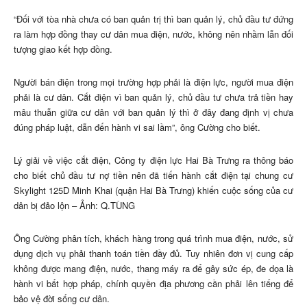
“Đối với tòa nhà chưa có ban quản trị thì ban quản lý, chủ đầu tư đứng
ra làm hợp đồng thay cư dân mua điện, nước, không nên nhầm lẫn đối
tượng giao kết hợp đồng.
Người bán điện trong mọi trường hợp phải là điện lực, người mua điện
phải là cư dân. Cắt điện vì ban quản lý, chủ đầu tư chưa trả tiền hay
mâu thuẫn giữa cư dân với ban quản lý thì ở đây đang định vị chưa
đúng pháp luật, dẫn đến hành vi sai lầm”, ông Cường cho biết.
Lý giải về việc cắt điện, Công ty điện lực Hai Bà Trưng ra thông báo
cho biết chủ đầu tư nợ tiền nên đã tiến hành cắt điện tại chung cư
Skylight 125D Minh Khai (quận Hai Bà Trưng) khiến cuộc sống của cư
dân bị đảo lộn – Ảnh: Q.TÙNG
Ông Cường phân tích, khách hàng trong quá trình mua điện, nước, sử
dụng dịch vụ phải thanh toán tiền đầy đủ. Tuy nhiên đơn vị cung cấp
không được mang điện, nước, thang máy ra để gây sức ép, đe dọa là
hành vi bất hợp pháp, chính quyền địa phương cần phải lên tiếng để
bảo vệ đời sống cư dân.