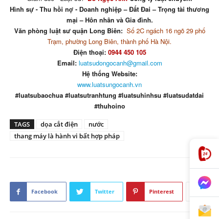
Hình sự - Thu hồi nợ - Doanh nghiệp – Đất Đai – Trọng tài thương
mại – Hôn nhân và Gia đình.
Văn phòng luật sư quận Long Biên:
Số 2C ngách 16 ngõ 29 phố
Trạm, phường Long Biên, thành phố Hà Nội.
Điện thoại:
0944 450 105
Email:
luatsudongocanh@gmail.com
Hệ thống Website:
www.luatsungocanh.vn
#luatsubaochua #luatsutranhtung #luatsuhinhsu #luatsudatdai
#thuhoino
TAGS
dọa cắt điện
nước
thang máy là hành vi bất hợp pháp
Facebook
Twitter
Pinterest