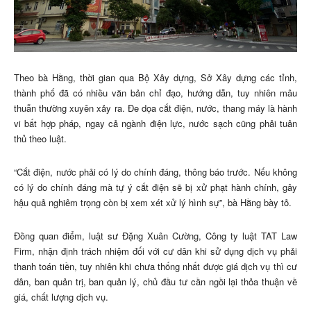
Theo bà Hằng, thời gian qua Bộ Xây dựng, Sở Xây dựng các tỉnh,
thành phố đã có nhiều văn bản chỉ đạo, hướng dẫn, tuy nhiên mâu
thuẫn thường xuyên xảy ra. Đe dọa cắt điện, nước, thang máy là hành
vi bất hợp pháp, ngay cả ngành điện lực, nước sạch cũng phải tuân
thủ theo luật.
“Cắt điện, nước phải có lý do chính đáng, thông báo trước. Nếu không
có lý do chính đáng mà tự ý cắt điện sẽ bị xử phạt hành chính, gây
hậu quả nghiêm trọng còn bị xem xét xử lý hình sự”, bà Hằng bày tỏ.
Đồng quan điểm, luật sư Đặng Xuân Cường, Công ty luật TAT Law
Firm, nhận định trách nhiệm đối với cư dân khi sử dụng dịch vụ phải
thanh toán tiền, tuy nhiên khi chưa thống nhất được giá dịch vụ thì cư
dân, ban quản trị, ban quản lý, chủ đầu tư cần ngồi lại thỏa thuận về
giá, chất lượng dịch vụ.