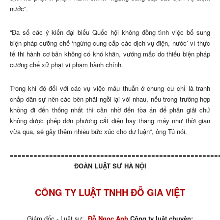
nước”.
“Đa số các ý kiến đại biểu Quốc hội không đồng tình việc bổ sung
biện pháp cưỡng chế ‘ngừng cung cấp các dịch vụ điện, nước’ vì thực
tế thi hành cơ bản không có khó khăn, vướng mắc do thiếu biện pháp
cưỡng chế xử phạt vi phạm hành chính.
Trong khi đó đối với các vụ việc mâu thuẫn ở chung cư chỉ là tranh
chấp dân sự nên các bên phải ngồi lại với nhau, nếu trong trường hợp
không đi đến thống nhất thì cần nhờ đến tòa án để phân giải chứ
không được phép đơn phương cắt điện hay thang máy như thời gian
vừa qua, sẽ gây thêm nhiều bức xúc cho dư luận”, ông Tú nói.
=====================================================
ĐOÀN LUẬT SƯ HÀ NỘI
CÔNG TY LUẬT TNHH ĐỖ GIA VIỆT
Giám đốc - Luật sư:
Đỗ Ngọc Anh
Công ty luật chuyên: