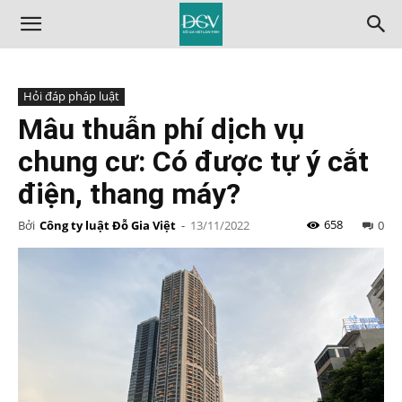
Hỏi đáp pháp luật
Mâu thuẫn phí dịch vụ
chung cư: Có được tự ý cắt
điện, thang máy?
658
Bởi
Công ty luật Đỗ Gia Việt
-
13/11/2022
0