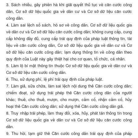
3. Sách nhiễu, gây phiền hà khi giải quyết thủ tục về căn cước công
dân, Cơ sở dữ liệu quốc gia về dân cư và Cơ sở dữ liệu căn cước
công dân.
4. Làm sai lệch sổ sách, hồ sơ về công dân, Cơ sở dữ liệu quốc gia
về dân cư và Cơ sở dữ liệu căn cước công dân; không cung cấp, cung
cấp không đầy đủ, cung cấp trái quy định của pháp luật thông tin, tài
liệu về căn cước công dân, Cơ sở dữ liệu quốc gia về dân cư và Cơ
sở dữ liệu căn cước công dân; lạm dụng thông tin về công dân theo
quy định của Luật này gây thiệt hại cho cơ quan, tổ chức, cá nhân.
5. Làm lộ bí mật thông tin thuộc Cơ sở dữ liệu quốc gia về dân cư và
Cơ sở dữ liệu căn cước công dân.
6. Thu, sử dụng phí, lệ phí trái quy định của pháp luật.
7. Làm giả, sửa chữa, làm sai lệch nội dung thẻ Căn cước công dân;
chiếm đoạt, sử dụng trái phép thẻ Căn cước công dân của người
khác; thuê, cho thuê, mượn, cho mượn, cầm cố, nhận cầm cố, hủy
hoại thẻ Căn cước công dân; sử dụng thẻ Căn cước công dân giả.
8. Truy nhập trái phép, làm thay đổi, xóa, hủy, phát tán thông tin trong
Cơ sở dữ liệu quốc gia về dân cư và Cơ sở dữ liệu căn cước công
dân.
9. Thu hồi, tạm giữ thẻ Căn cước công dân trái quy định của pháp