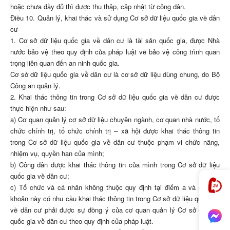
hoặc chưa đầy đủ thì được thu thập, cập nhật từ công dân.
Điều 10. Quản lý, khai thác và sử dụng Cơ sở dữ liệu quốc gia về dân
cư
1. Cơ sở dữ liệu quốc gia về dân cư là tài sản quốc gia, được Nhà
nước bảo vệ theo quy định của pháp luật về bảo vệ công trình quan
trọng liên quan đến an ninh quốc gia.
Cơ sở dữ liệu quốc gia về dân cư là cơ sở dữ liệu dùng chung, do Bộ
Công an quản lý.
2. Khai thác thông tin trong Cơ sở dữ liệu quốc gia về dân cư được
thực hiện như sau:
a) Cơ quan quản lý cơ sở dữ liệu chuyên ngành, cơ quan nhà nước, tổ
chức chính trị, tổ chức chính trị – xã hội được khai thác thông tin
trong Cơ sở dữ liệu quốc gia về dân cư thuộc phạm vi chức năng,
nhiệm vụ, quyền hạn của mình;
b) Công dân được khai thác thông tin của mình trong Cơ sở dữ liệu
quốc gia về dân cư;
c) Tổ chức và cá nhân không thuộc quy định tại điểm a và điểm b
khoản này có nhu cầu khai thác thông tin trong Cơ sở dữ liệu quốc gia
về dân cư phải được sự đồng ý của cơ quan quản lý Cơ sở dữ liệu
quốc gia về dân cư theo quy định của pháp luật.