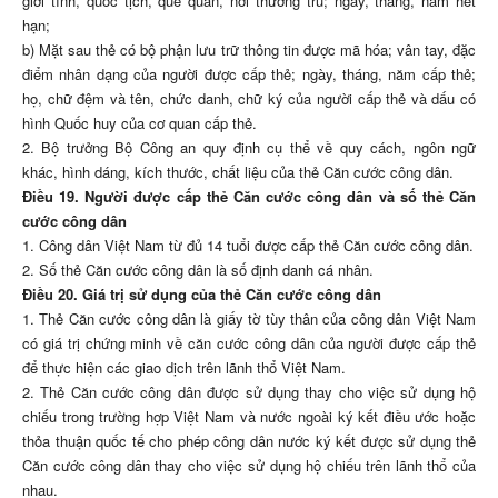
giới tính, quốc tịch, quê quán, nơi thường trú; ngày, tháng, năm hết
hạn;
b) Mặt sau thẻ có bộ phận lưu trữ thông tin được mã hóa; vân tay, đặc
điểm nhân dạng của người được cấp thẻ; ngày, tháng, năm cấp thẻ;
họ, chữ đệm và tên, chức danh, chữ ký của người cấp thẻ và dấu có
hình Quốc huy của cơ quan cấp thẻ.
2. Bộ trưởng Bộ Công an quy định cụ thể về quy cách, ngôn ngữ
khác, hình dáng, kích thước, chất liệu của thẻ Căn cước công dân.
Điều 19. Người được cấp thẻ Căn cước công dân và số thẻ Căn
cước công dân
1. Công dân Việt Nam từ đủ 14 tuổi được cấp thẻ Căn cước công dân.
2. Số thẻ Căn cước công dân là số định danh cá nhân.
Điều 20. Giá trị sử dụng của thẻ Căn cước công dân
1. Thẻ Căn cước công dân là giấy tờ tùy thân của công dân Việt Nam
có giá trị chứng minh về căn cước công dân của người được cấp thẻ
để thực hiện các giao dịch trên lãnh thổ Việt Nam.
2. Thẻ Căn cước công dân được sử dụng thay cho việc sử dụng hộ
chiếu trong trường hợp Việt Nam và nước ngoài ký kết điều ước hoặc
thỏa thuận quốc tế cho phép công dân nước ký kết được sử dụng thẻ
Căn cước công dân thay cho việc sử dụng hộ chiếu trên lãnh thổ của
nhau.