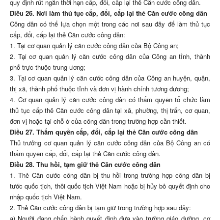
quy định rút ngắn thời hạn cấp, đổi, cấp lại thẻ Căn cước công dân.
Điều 26. Nơi làm thủ tục cấp, đổi, cấp lại thẻ Căn cước công dân
Công dân có thể lựa chọn một trong các nơi sau đây để làm thủ tục
cấp, đổi, cấp lại thẻ Căn cước công dân:
1. Tại cơ quan quản lý căn cước công dân của Bộ Công an;
2. Tại cơ quan quản lý căn cước công dân của Công an tỉnh, thành
phố trực thuộc trung ương;
3. Tại cơ quan quản lý căn cước công dân của Công an huyện, quận,
thị xã, thành phố thuộc tỉnh và đơn vị hành chính tương đương;
4. Cơ quan quản lý căn cước công dân có thẩm quyền tổ chức làm
thủ tục cấp thẻ Căn cước công dân tại xã, phường, thị trấn, cơ quan,
đơn vị hoặc tại chỗ ở của công dân trong trường hợp cần thiết.
Điều 27. Thẩm quyền cấp, đổi, cấp lại thẻ Căn cước công dân
Thủ trưởng cơ quan quản lý căn cước công dân của Bộ Công an có
thẩm quyền cấp, đổi, cấp lại thẻ Căn cước công dân.
Điều 28. Thu hồi, tạm giữ thẻ Căn cước công dân
1. Thẻ Căn cước công dân bị thu hồi trong trường hợp công dân bị
tước quốc tịch, thôi quốc tịch Việt Nam hoặc bị hủy bỏ quyết định cho
nhập quốc tịch Việt Nam.
2. Thẻ Căn cước công dân bị tạm giữ trong trường hợp sau đây:
a) Người đang chấp hành quyết định đưa vào trường giáo dưỡng, cơ