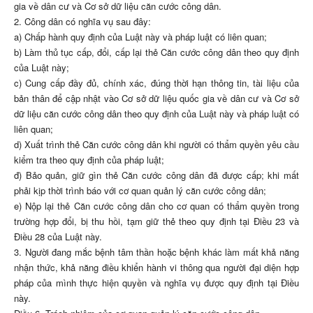
gia về dân cư và Cơ sở dữ liệu căn cước công dân.
2. Công dân có nghĩa vụ sau đây:
a) Chấp hành quy định của Luật này và pháp luật có liên quan;
b) Làm thủ tục cấp, đổi, cấp lại thẻ Căn cước công dân theo quy định
của Luật này;
c) Cung cấp đầy đủ, chính xác, đúng thời hạn thông tin, tài liệu của
bản thân để cập nhật vào Cơ sở dữ liệu quốc gia về dân cư và Cơ sở
dữ liệu căn cước công dân theo quy định của Luật này và pháp luật có
liên quan;
d) Xuất trình thẻ Căn cước công dân khi người có thẩm quyền yêu cầu
kiểm tra theo quy định của pháp luật;
đ) Bảo quản, giữ gìn thẻ Căn cước công dân đã được cấp; khi mất
phải kịp thời trình báo với cơ quan quản lý căn cước công dân;
e) Nộp lại thẻ Căn cước công dân cho cơ quan có thẩm quyền trong
trường hợp đổi, bị thu hồi, tạm giữ thẻ theo quy định tại Điều 23 và
Điều 28 của Luật này.
3. Người đang mắc bệnh tâm thần hoặc bệnh khác làm mất khả năng
nhận thức, khả năng điều khiển hành vi thông qua người đại diện hợp
pháp của mình thực hiện quyền và nghĩa vụ được quy định tại Điều
này.