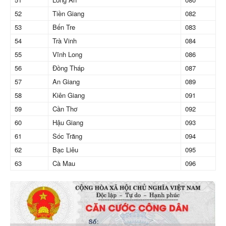
52
Tiền Giang
082
53
Bến Tre
083
54
Trà Vinh
084
55
Vĩnh Long
086
56
Đồng Tháp
087
57
An Giang
089
58
Kiên Giang
091
59
Cần Thơ
092
60
Hậu Giang
093
61
Sóc Trăng
094
62
Bạc Liêu
095
63
Cà Mau
096