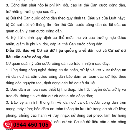
3. Công dân phải nộp lệ phí khi đổi, cấp lại thẻ Căn cước công dân,
trừ những trường hợp sau đây:
a) Đổi thẻ Căn cước công dân theo quy định tại Điều 21 của Luật này;
b) Có sai sót về thông tin trên thẻ Căn cước công dân do lỗi của cơ
quan quản lý căn cước công dân.
4. Bộ Tài chính quy định cụ thể mức thu và các trường hợp được
miễn, giảm lệ phí khi đổi, cấp lại thẻ Căn cước công dân.
Điều 33. Bảo vệ Cơ sở dữ liệu quốc gia về dân cư và Cơ sở dữ
liệu căn cước công dân
Cơ quan quản lý căn cước công dân có trách nhiệm sau đây:
1. Ứng dụng công nghệ thông tin để nhập, xử lý và kết xuất thông tin
về dân cư và căn cước công dân bảo đảm an toàn các dữ liệu theo
đúng các nguyên tắc, định dạng các hệ cơ sở dữ liệu;
2. Bảo đảm an toàn các thiết bị thu thập, lưu trữ, truyền đưa, xử lý và
trao đổi thông tin về dân cư và căn cước công dân;
3. Bảo vệ an ninh thông tin về dân cư và căn cước công dân trên
mạng máy tính; bảo đảm an toàn thông tin lưu trữ trong cơ sở dữ liệu;
phòng, chống các hành vi truy nhập, sử dụng trái phép, làm hư hỏng
Cơ sở dữ liệu quốc gia về dân cư và Cơ sở dữ liệu căn cước công
0944 450 105
dân;