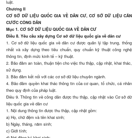
luật.
Chương II
CƠ SỞ DỮ LIỆU QUỐC GIA VỀ DÂN CƯ, CƠ SỞ DỮ LIỆU CĂN
CƯỚC CÔNG DÂN
Mục 1. CƠ SỞ DỮ LIỆU QUỐC GIA VỀ DÂN CƯ
Điều 8. Yêu cầu xây dựng Cơ sở dữ liệu quốc gia về dân cư
1. Cơ sở dữ liệu quốc gia về dân cư được quản lý tập trung, thống
nhất và xây dựng theo tiêu chuẩn, quy chuẩn kỹ thuật công nghệ
thông tin, định mức kinh tế – kỹ thuật.
2. Bảo đảm an toàn, thuận tiện cho việc thu thập, cập nhật, khai thác,
sử dụng.
3. Bảo đảm kết nối với các cơ sở dữ liệu chuyên ngành.
4. Bảo đảm quyền khai thác thông tin của cơ quan, tổ chức, cá nhân
theo quy định của pháp luật.
Điều 9. Thông tin về công dân được thu thập, cập nhật vào Cơ sở dữ
liệu quốc gia về dân cư
1. Nội dung thông tin được thu thập, cập nhật gồm:
a) Họ, chữ đệm và tên khai sinh;
b) Ngày, tháng, năm sinh;
c) Giới tính;
d) Nơi đăng ký khai sinh;