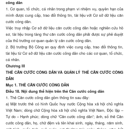
công dân
1. Cơ quan, tổ chức, cá nhân trong phạm vi nhiệm vụ, quyền hạn của
mình được cung cấp, trao đổi thông tin, tài liệu với Cơ sở dữ liệu căn
cước công dân.
Việc truy nhập Cơ sở dữ liệu căn cước công dân hoặc nghiên cứu hồ
sơ, tài liệu trong tàng thư căn cước công dân phải được sự phê duyệt
của thủ trưởng cơ quan quản lý căn cước công dân.
2. Bộ trưởng Bộ Công an quy định việc cung cấp, trao đổi thông tin,
tài liệu từ Cơ sở dữ liệu căn cước công dân cho các cơ quan, tổ chức,
cá nhân.
Chương III
THẺ CĂN CƯỚC CÔNG DÂN VÀ QUẢN LÝ THẺ CĂN CƯỚC CÔNG
DÂN
Mục 1. THẺ CĂN CƯỚC CÔNG DÂN
Điều 18. Nội dung thể hiện trên thẻ Căn cước công dân
1. Thẻ Căn cước công dân gồm thông tin sau đây:
a) Mặt trước thẻ có hình Quốc huy nước Cộng hòa xã hội chủ nghĩa
Việt Nam; dòng chữ Cộng hòa xã hội chủ nghĩa Việt Nam, Độc lập –
Tự do – Hạnh phúc; dòng chữ “Căn cước công dân”; ảnh, số thẻ Căn
cước công dân, họ, chữ đệm và tên khai sinh, ngày, tháng, năm sinh,