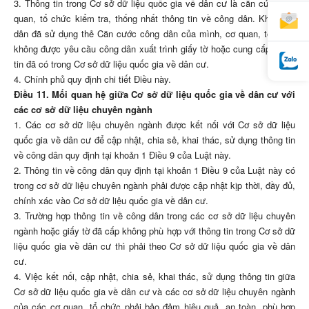
3. Thông tin trong Cơ sở dữ liệu quốc gia về dân cư là căn cứ để cơ
quan, tổ chức kiểm tra, thống nhất thông tin về công dân. Khi công
dân đã sử dụng thẻ Căn cước công dân của mình, cơ quan, tổ chức
không được yêu cầu công dân xuất trình giấy tờ hoặc cung cấp thông
tin đã có trong Cơ sở dữ liệu quốc gia về dân cư.
4. Chính phủ quy định chi tiết Điều này.
Điều 11. Mối quan hệ giữa Cơ sở dữ liệu quốc gia về dân cư với
các cơ sở dữ liệu chuyên ngành
1. Các cơ sở dữ liệu chuyên ngành được kết nối với Cơ sở dữ liệu
quốc gia về dân cư để cập nhật, chia sẻ, khai thác, sử dụng thông tin
về công dân quy định tại khoản 1 Điều 9 của Luật này.
2. Thông tin về công dân quy định tại khoản 1 Điều 9 của Luật này có
trong cơ sở dữ liệu chuyên ngành phải được cập nhật kịp thời, đầy đủ,
chính xác vào Cơ sở dữ liệu quốc gia về dân cư.
3. Trường hợp thông tin về công dân trong các cơ sở dữ liệu chuyên
ngành hoặc giấy tờ đã cấp không phù hợp với thông tin trong Cơ sở dữ
liệu quốc gia về dân cư thì phải theo Cơ sở dữ liệu quốc gia về dân
cư.
4. Việc kết nối, cập nhật, chia sẻ, khai thác, sử dụng thông tin giữa
Cơ sở dữ liệu quốc gia về dân cư và các cơ sở dữ liệu chuyên ngành
của các cơ quan, tổ chức phải bảo đảm hiệu quả, an toàn, phù hợp