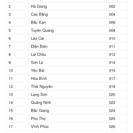
2
Hà Giang
002
3
Cao Bằng
004
4
Bắc Kạn
006
5
Tuyên Quang
008
6
Lào Cai
010
7
Điện Biên
011
8
Lai Châu
012
9
Sơn La
014
10
Yên Bái
015
11
Hòa Bình
017
12
Thái Nguyên
019
13
Lạng Sơn
020
14
Quảng Ninh
022
15
Bắc Giang
024
16
Phú Thọ
025
17
Vĩnh Phúc
026