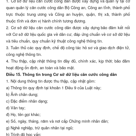
1. Cơ sở dữ liệu căn cước công dân được xây dựng và quản lý tại cơ
quan quản lý căn cước công dân Bộ Công an, Công an tỉnh, thành phố
trực thuộc trung ương và Công an huyện, quận, thị xã, thành phố
thuộc tỉnh và đơn vị hành chính tương đương.
2. Cơ sở dữ liệu căn cước công dân được xây dựng bảo đảm kết nối
với Cơ sở dữ liệu quốc gia về dân cư, đáp ứng chuẩn về cơ sở dữ liệu
và tiêu chuẩn, quy chuẩn kỹ thuật công nghệ thông tin.
3. Tuân thủ các quy định, chế độ công tác hồ sơ và giao dịch điện tử,
công nghệ thông tin.
4. Thu thập, cập nhật thông tin đầy đủ, chính xác, kịp thời; bảo đảm
hoạt động ổn định, an toàn và bảo mật.
Điều 15. Thông tin trong Cơ sở dữ liệu căn cước công dân
1. Nội dung thông tin được thu thập, cập nhật gồm:
a) Thông tin quy định tại khoản 1 Điều 9 của Luật này;
b) Ảnh chân dung;
c) Đặc điểm nhân dạng;
d) Vân tay;
đ) Họ, tên gọi khác;
e) Số, ngày, tháng, năm và nơi cấp Chứng minh nhân dân;
g) Nghề nghiệp, trừ quân nhân tại ngũ;
h) Trình độ học vấn;