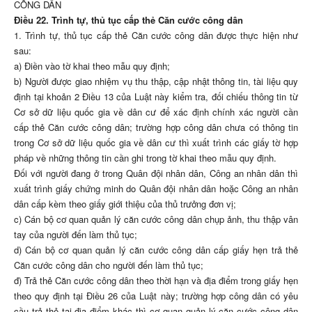
CÔNG DÂN
Điều 22. Trình tự, thủ tục cấp thẻ Căn cước công dân
1. Trình tự, thủ tục cấp thẻ Căn cước công dân được thực hiện như
sau:
a) Điền vào tờ khai theo mẫu quy định;
b) Người được giao nhiệm vụ thu thập, cập nhật thông tin, tài liệu quy
định tại khoản 2 Điều 13 của Luật này kiểm tra, đối chiếu thông tin từ
Cơ sở dữ liệu quốc gia về dân cư để xác định chính xác người cần
cấp thẻ Căn cước công dân; trường hợp công dân chưa có thông tin
trong Cơ sở dữ liệu quốc gia về dân cư thì xuất trình các giấy tờ hợp
pháp về những thông tin cần ghi trong tờ khai theo mẫu quy định.
Đối với người đang ở trong Quân đội nhân dân, Công an nhân dân thì
xuất trình giấy chứng minh do Quân đội nhân dân hoặc Công an nhân
dân cấp kèm theo giấy giới thiệu của thủ trưởng đơn vị;
c) Cán bộ cơ quan quản lý căn cước công dân chụp ảnh, thu thập vân
tay của người đến làm thủ tục;
d) Cán bộ cơ quan quản lý căn cước công dân cấp giấy hẹn trả thẻ
Căn cước công dân cho người đến làm thủ tục;
đ) Trả thẻ Căn cước công dân theo thời hạn và địa điểm trong giấy hẹn
theo quy định tại Điều 26 của Luật này; trường hợp công dân có yêu
cầu trả thẻ tại địa điểm khác thì cơ quan quản lý căn cước công dân