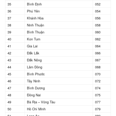
35
Bình Định
052
36
Phú Yên
054
37
Khánh Hòa
056
38
Ninh Thuận
058
39
Bình Thuận
060
40
Kon Tum
062
41
Gia Lai
064
42
Đắk Lắk
066
43
Đắk Nông
067
44
Lâm Đồng
068
45
Bình Phước
070
46
Tây Ninh
072
47
Bình Dương
074
48
Đồng Nai
075
49
Bà Rịa – Vũng Tàu
077
50
Hồ Chí Minh
079
51
Long An
080