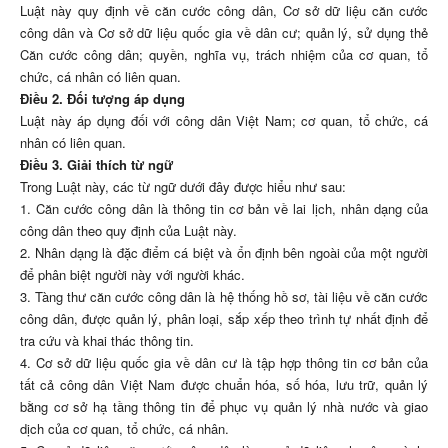
Luật này quy định về căn cước công dân, Cơ sở dữ liệu căn cước
công dân và Cơ sở dữ liệu quốc gia về dân cư; quản lý, sử dụng thẻ
Căn cước công dân; quyền, nghĩa vụ, trách nhiệm của cơ quan, tổ
chức, cá nhân có liên quan.
Điều 2. Đối tượng áp dụng
Luật này áp dụng đối với công dân Việt Nam; cơ quan, tổ chức, cá
nhân có liên quan.
Điều 3. Giải thích từ ngữ
Trong Luật này, các từ ngữ dưới đây được hiểu như sau:
1. Căn cước công dân là thông tin cơ bản về lai lịch, nhân dạng của
công dân theo quy định của Luật này.
2. Nhân dạng là đặc điểm cá biệt và ổn định bên ngoài của một người
để phân biệt người này với người khác.
3. Tàng thư căn cước công dân là hệ thống hồ sơ, tài liệu về căn cước
công dân, được quản lý, phân loại, sắp xếp theo trình tự nhất định để
tra cứu và khai thác thông tin.
4. Cơ sở dữ liệu quốc gia về dân cư là tập hợp thông tin cơ bản của
tất cả công dân Việt Nam được chuẩn hóa, số hóa, lưu trữ, quản lý
bằng cơ sở hạ tầng thông tin để phục vụ quản lý nhà nước và giao
dịch của cơ quan, tổ chức, cá nhân.