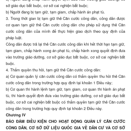
sở giáo dục bắt buộc, cơ sở cai nghiện bắt buộc;
b) Người đang bị tạm giữ, tạm giam, chấp hành án phạt tù.
3. Trong thời gian bị tạm giữ thẻ Căn cước công dân, công dân được
cơ quan tạm giữ thẻ Căn cước công dân cho phép sử dụng thẻ Căn
cước công dân của mình để thực hiện giao dịch theo quy định của
pháp luật.
Công dân được trả lại thẻ Căn cước công dân khi hết thời hạn tạm giữ,
tạm giam, chấp hành xong án phạt tù, chấp hành xong quyết định đưa
vào trường giáo dưỡng, cơ sở giáo dục bắt buộc, cơ sở cai nghiện bắt
buộc.
4. Thẩm quyền thu hồi, tạm giữ thẻ Căn cước công dân:
a) Cơ quan quản lý căn cước công dân có thẩm quyền thu hồi thẻ Căn
cước công dân trong trường hợp quy định tại khoản 1 Điều này;
b) Cơ quan thi hành lệnh tạm giữ, tạm giam, cơ quan thi hành án phạt
tù, thi hành quyết định đưa vào trường giáo dưỡng, cơ sở giáo dục bắt
buộc, cơ sở cai nghiện bắt buộc có thẩm quyền tạm giữ thẻ Căn cước
công dân trong trường hợp quy định tại khoản 2 Điều này.
Chương IV
BẢO ĐẢM ĐIỀU KIỆN CHO HOẠT ĐỘNG QUẢN LÝ CĂN CƯỚC
CÔNG DÂN, CƠ SỞ DỮ LIỆU QUỐC GIA VỀ DÂN CƯ VÀ CƠ SỞ