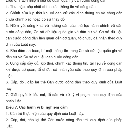
Điều 6. Trách nhiệm của cơ quan quản lý căn cước công dân
1. Thu thập, cập nhật chính xác thông tin về công dân.
2. Chỉnh sửa kịp thời khi có căn cứ xác định thông tin về công dân
chưa chính xác hoặc có sự thay đổi.
3. Niêm yết công khai và hướng dẫn các thủ tục hành chính về căn
cước công dân, Cơ sở dữ liệu quốc gia về dân cư và Cơ sở dữ liệu
căn cước công dân liên quan đến cơ quan, tổ chức, cá nhân theo quy
định của Luật này.
4. Bảo đảm an toàn, bí mật thông tin trong Cơ sở dữ liệu quốc gia về
dân cư và Cơ sở dữ liệu căn cước công dân.
5. Cung cấp đầy đủ, kịp thời, chính xác thông tin, tài liệu về công dân
khi được cơ quan, tổ chức, cá nhân yêu cầu theo quy định của pháp
luật.
6. Cấp, đổi, cấp lại thẻ Căn cước công dân theo quy định của Luật
này.
7. Giải quyết khiếu nại, tố cáo và xử lý vi phạm theo quy định của
pháp luật.
Điều 7. Các hành vi bị nghiêm cấm
1. Cản trở thực hiện các quy định của Luật này.
2. Cấp, đổi, cấp lại thẻ Căn cước công dân trái quy định của pháp
luật.