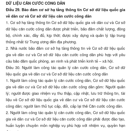
DỮ LIỆU CĂN CƯỚC CÔNG DÂN
Điều 29. Bảo đảm cơ sở hạ tầng thông tin Cơ sở dữ liệu quốc gia
về dân cư và Cơ sở dữ liệu căn cước công dân
1. Cơ sở hạ tầng thông tin Cơ sở dữ liệu quốc gia về dân cư và Cơ sở
dữ liệu căn cước công dân được phát triển, bảo đảm chất lượng, đồng
bộ, chính xác, đầy đủ, kịp thời; được xây dựng và quản lý tập trung
thống nhất từ Trung ương đến địa phương.
2. Nhà nước bảo đảm cơ sở hạ tầng thông tin về Cơ sở dữ liệu quốc
gia về dân cư và Cơ sở dữ liệu căn cước công dân phù hợp với yêu
cầu bảo đảm quốc phòng, an ninh và phát triển kinh tế – xã hội.
Điều 30. Người làm công tác quản lý căn cước công dân, Cơ sở dữ
liệu quốc gia về dân cư và Cơ sở dữ liệu căn cước công dân
1. Người làm công tác quản lý căn cước công dân, Cơ sở dữ liệu quốc
gia về dân cư và Cơ sở dữ liệu căn cước công dân gồm: Người quản
lý; người được giao nhiệm vụ thu thập, cập nhật, lưu trữ thông tin, tài
liệu về Cơ sở dữ liệu quốc gia về dân cư và Cơ sở dữ liệu căn cước
công dân; người làm thủ tục cấp, đổi, cấp lại thẻ Căn cước công dân.
2. Người làm công tác quản lý căn cước công dân, Cơ sở dữ liệu quốc
gia về dân cư và Cơ sở dữ liệu căn cước công dân phải được đào tạo,
huấn luyện chuyên môn nghiệp vụ phù hợp với nhiệm vụ, quyền hạn