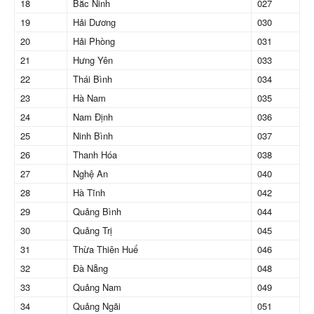
18
Bắc Ninh
027
19
Hải Dương
030
20
Hải Phòng
031
21
Hưng Yên
033
22
Thái Bình
034
23
Hà Nam
035
24
Nam Định
036
25
Ninh Bình
037
26
Thanh Hóa
038
27
Nghệ An
040
28
Hà Tĩnh
042
29
Quảng Bình
044
30
Quảng Trị
045
31
Thừa Thiên Huế
046
32
Đà Nẵng
048
33
Quảng Nam
049
34
Quảng Ngãi
051