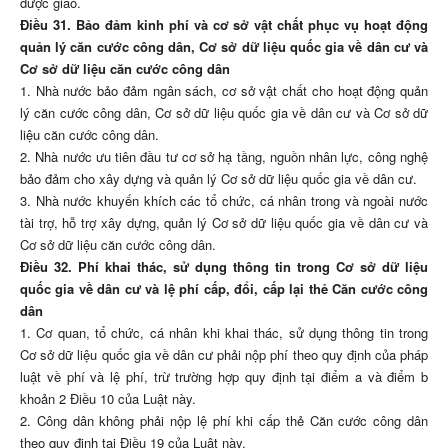
được giao.
Điều 31. Bảo đảm kinh phí và cơ sở vật chất phục vụ hoạt động
quản lý căn cước công dân, Cơ sở dữ liệu quốc gia về dân cư và
Cơ sở dữ liệu căn cước công dân
1. Nhà nước bảo đảm ngân sách, cơ sở vật chất cho hoạt động quản
lý căn cước công dân, Cơ sở dữ liệu quốc gia về dân cư và Cơ sở dữ
liệu căn cước công dân.
2. Nhà nước ưu tiên đầu tư cơ sở hạ tầng, nguồn nhân lực, công nghệ
bảo đảm cho xây dựng và quản lý Cơ sở dữ liệu quốc gia về dân cư.
3. Nhà nước khuyến khích các tổ chức, cá nhân trong và ngoài nước
tài trợ, hỗ trợ xây dựng, quản lý Cơ sở dữ liệu quốc gia về dân cư và
Cơ sở dữ liệu căn cước công dân.
Điều 32. Phí khai thác, sử dụng thông tin trong Cơ sở dữ liệu
quốc gia về dân cư và lệ phí cấp, đổi, cấp lại thẻ Căn cước công
dân
1. Cơ quan, tổ chức, cá nhân khi khai thác, sử dụng thông tin trong
Cơ sở dữ liệu quốc gia về dân cư phải nộp phí theo quy định của pháp
luật về phí và lệ phí, trừ trường hợp quy định tại điểm a và điểm b
khoản 2 Điều 10 của Luật này.
2. Công dân không phải nộp lệ phí khi cấp thẻ Căn cước công dân
theo quy định tại Điều 19 của Luật này.