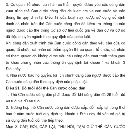
3. Cơ quan, tổ chức, cá nhân có thẩm quyền được yêu cầu công dân
xuất trình thẻ Căn cước công dân để kiểm tra về căn cước và các
thông tin quy định tại Điều 18 của Luật này; được sử dụng số định
danh cá nhân trên thẻ Căn cước công dân để kiểm tra thông tin của
người được cấp thẻ trong Cơ sở dữ liệu quốc gia về dân cư và cơ sở
dữ liệu chuyên ngành theo quy định của pháp luật.
Khi công dân xuất trình thẻ Căn cước công dân theo yêu cầu của cơ
quan, tổ chức, cá nhân có thẩm quyền thì cơ quan, tổ chức, cá nhân
có thẩm quyền đó không được yêu cầu công dân xuất trình thêm giấy
tờ khác chứng nhận các thông tin quy định tại khoản 1 và khoản 3
Điều này.
4. Nhà nước bảo hộ quyền, lợi ích chính đáng của người được cấp thẻ
Căn cước công dân theo quy định của pháp luật.
Điều 21. Độ tuổi đổi thẻ Căn cước công dân
1. Thẻ Căn cước công dân phải được đổi khi công dân đủ 25 tuổi, đủ
40 tuổi và đủ 60 tuổi.
2. Trường hợp thẻ Căn cước công dân được cấp, đổi, cấp lại trong thời
hạn 2 năm trước tuổi quy định tại khoản 1 Điều này thì vẫn có giá trị
sử dụng đến tuổi đổi thẻ tiếp theo.
Mục 2. CẤP, ĐỔI, CẤP LẠI, THU HỒI, TẠM GIỮ THẺ CĂN CƯỚC