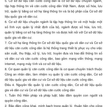
5. Cơ sở dữ liệu căn cước công dân là cơ sở dữ liệu chuyên ngành,
tập hợp thông tin về căn cước công dân Việt Nam, được số hóa, lưu
trữ, quản lý bằng cơ sở hạ tầng thông tin và là bộ phận của Cơ sở dữ
liệu quốc gia về dân cư.
6. Cơ sở dữ liệu chuyên ngành là tập hợp thông tin về một hoặc một
số lĩnh vực quản lý nhất định của bộ, ngành được số hóa, lưu trữ,
quản lý bằng cơ sở hạ tầng thông tin và được kết nối với Cơ sở dữ liệu
quốc gia về dân cư.
7. Cơ sở hạ tầng thông tin Cơ sở dữ liệu quốc gia về dân cư và Cơ sở
dữ liệu căn cước công dân là hệ thống trang thiết bị phục vụ cho việc
sản xuất, thu thập, xử lý, lưu trữ, truyền đưa và trao đổi thông tin số
về dân cư và căn cước công dân, bao gồm mạng viễn thông, mạng
internet, mạng máy tính và cơ sở dữ liệu.
8. Cơ quan quản lý căn cước công dân là cơ quan chuyên trách thuộc
Công an nhân dân, làm nhiệm vụ quản lý căn cước công dân, Cơ sở
dữ liệu quốc gia về dân cư và Cơ sở dữ liệu căn cước công dân.
Điều 4. Nguyên tắc quản lý căn cước công dân, Cơ sở dữ liệu quốc
gia về dân cư và Cơ sở dữ liệu căn cước công dân
1. Tuân thủ Hiến pháp và pháp luật; bảo đảm quyền con người và
quyền công dân.
2. Bảo đảm công khai, minh bạch trong quản lý, thuận tiện cho công