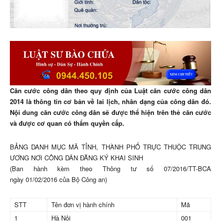
Căn cước công dân theo quy định của Luật căn cước công dân
2014 là thông tin cơ bản về lai lịch, nhân dạng của công dân đó.
Nội dung căn cước công dân sẽ được thể hiện trên thẻ căn cước
và được cơ quan có thẩm quyền cấp.
BẢNG DANH MỤC MÃ TỈNH, THÀNH PHỐ TRỰC THUỘC TRUNG
ƯƠNG NƠI CÔNG DÂN ĐĂNG KÝ KHAI SINH
(Ban hành kèm theo Thông tư số 07/2016/TT-BCA
ngày 01/02/2016 của Bộ Công an)
STT
Tên đơn vị hành chính
Mã
1
Hà Nội
001