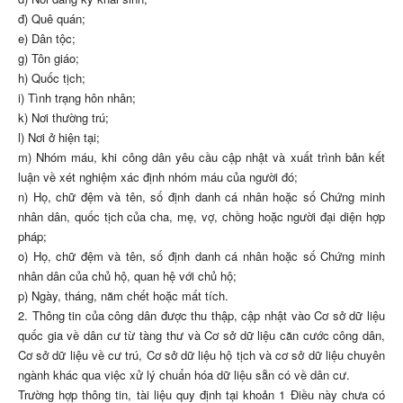
đ) Quê quán;
e) Dân tộc;
g) Tôn giáo;
h) Quốc tịch;
i) Tình trạng hôn nhân;
k) Nơi thường trú;
l) Nơi ở hiện tại;
m) Nhóm máu, khi công dân yêu cầu cập nhật và xuất trình bản kết
luận về xét nghiệm xác định nhóm máu của người đó;
n) Họ, chữ đệm và tên, số định danh cá nhân hoặc số Chứng minh
nhân dân, quốc tịch của cha, mẹ, vợ, chồng hoặc người đại diện hợp
pháp;
o) Họ, chữ đệm và tên, số định danh cá nhân hoặc số Chứng minh
nhân dân của chủ hộ, quan hệ với chủ hộ;
p) Ngày, tháng, năm chết hoặc mất tích.
2. Thông tin của công dân được thu thập, cập nhật vào Cơ sở dữ liệu
quốc gia về dân cư từ tàng thư và Cơ sở dữ liệu căn cước công dân,
Cơ sở dữ liệu về cư trú, Cơ sở dữ liệu hộ tịch và cơ sở dữ liệu chuyên
ngành khác qua việc xử lý chuẩn hóa dữ liệu sẵn có về dân cư.
Trường hợp thông tin, tài liệu quy định tại khoản 1 Điều này chưa có