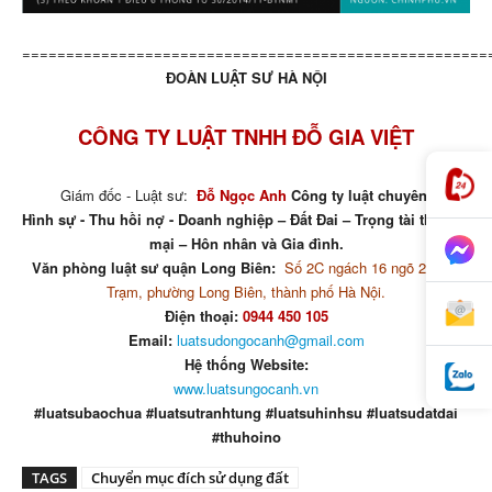
=====================================================
ĐOÀN LUẬT SƯ HÀ NỘI
CÔNG TY LUẬT TNHH ĐỖ GIA VIỆT
Giám đốc - Luật sư:
Đỗ Ngọc Anh
Công ty luật chuyên:
Hình sự - Thu hồi nợ - Doanh nghiệp – Đất Đai – Trọng tài thương
mại – Hôn nhân và Gia đình.
Văn phòng luật sư quận Long Biên:
Số 2C ngách 16 ngõ 29 phố
Trạm, phường Long Biên, thành phố Hà Nội.
Điện thoại:
0944 450 105
Email:
luatsudongocanh@gmail.com
Hệ thống Website:
www.luatsungocanh.vn
#luatsubaochua #luatsutranhtung #luatsuhinhsu #luatsudatdai
#thuhoino
TAGS
Chuyển mục đích sử dụng đất