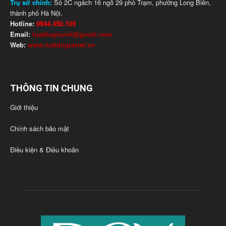
Trụ sở chính:
Số 2C ngách 16 ngõ 29 phố Trạm, phường Long Biên,
thành phố Hà Nội.
Hotline:
0944.450.105
Email:
luatdogiaviet@gmail.com
Web:
www.luatdogiaviet.vn
THÔNG TIN CHUNG
Giới thiệu
Chính sách bảo mật
Điều kiện & Điều khoản