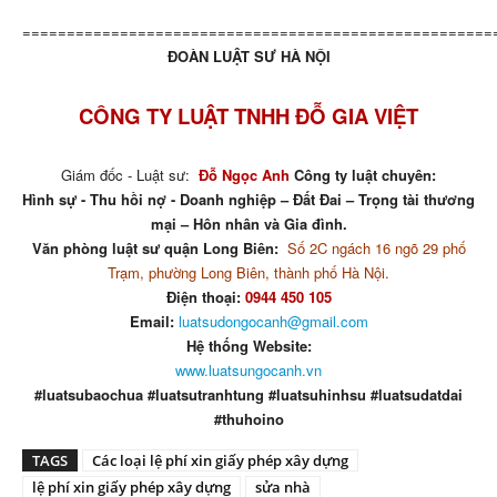
=====================================================
ĐOÀN LUẬT SƯ HÀ NỘI
CÔNG TY LUẬT TNHH ĐỖ GIA VIỆT
Giám đốc - Luật sư:
Đỗ Ngọc Anh
Công ty luật chuyên:
Hình sự - Thu hồi nợ - Doanh nghiệp – Đất Đai – Trọng tài thương
mại – Hôn nhân và Gia đình.
Văn phòng luật sư quận Long Biên:
Số 2C ngách 16 ngõ 29 phố
Trạm, phường Long Biên, thành phố Hà Nội.
Điện thoại:
0944 450 105
Email:
luatsudongocanh@gmail.com
Hệ thống Website:
www.luatsungocanh.vn
#luatsubaochua #luatsutranhtung #luatsuhinhsu #luatsudatdai
#thuhoino
TAGS
Các loại lệ phí xin giấy phép xây dựng
lệ phí xin giấy phép xây dựng
sửa nhà