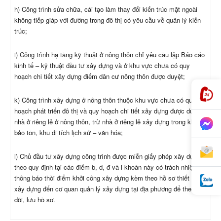
h) Công trình sửa chữa, cải tạo làm thay đổi kiến trúc mặt ngoài
không tiếp giáp với đường trong đô thị có yêu cầu về quản lý kiến
trúc;
i) Công trình hạ tầng kỹ thuật ở nông thôn chỉ yêu cầu lập Báo cáo
kinh tế – kỹ thuật đầu tư xây dựng và ở khu vực chưa có quy
hoạch chi tiết xây dựng điểm dân cư nông thôn được duyệt;
k) Công trình xây dựng ở nông thôn thuộc khu vực chưa có quy
hoạch phát triển đô thị và quy hoạch chi tiết xây dựng được duyệt;
nhà ở riêng lẻ ở nông thôn, trừ nhà ở riêng lẻ xây dựng trong khu
bảo tồn, khu di tích lịch sử – văn hóa;
l) Chủ đầu tư xây dựng công trình được miễn giấy phép xây dựng
theo quy định tại các điểm b, d, đ và i khoản này có trách nhiệm
thông báo thời điểm khởi công xây dựng kèm theo hồ sơ thiết kế
xây dựng đến cơ quan quản lý xây dựng tại địa phương để theo
dõi, lưu hồ sơ.