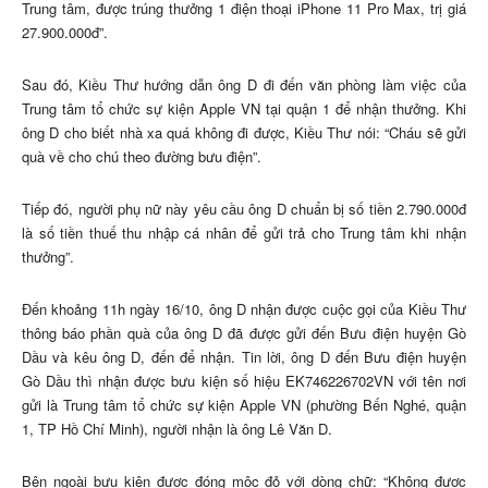
Trung tâm, được trúng thưởng 1 điện thoại iPhone 11 Pro Max, trị giá
27.900.000đ”.
Sau đó, Kiều Thư hướng dẫn ông D đi đến văn phòng làm việc của
Trung tâm tổ chức sự kiện Apple VN tại quận 1 để nhận thưởng. Khi
ông D cho biết nhà xa quá không đi được, Kiều Thư nói: “Cháu sẽ gửi
quà về cho chú theo đường bưu điện”.
Tiếp đó, người phụ nữ này yêu cầu ông D chuẩn bị số tiền 2.790.000đ
là số tiền thuế thu nhập cá nhân để gửi trả cho Trung tâm khi nhận
thưởng”.
Đến khoảng 11h ngày 16/10, ông D nhận được cuộc gọi của Kiều Thư
thông báo phần quà của ông D đã được gửi đến Bưu điện huyện Gò
Dầu và kêu ông D, đến để nhận. Tin lời, ông D đến Bưu điện huyện
Gò Dầu thì nhận được bưu kiện số hiệu EK746226702VN với tên nơi
gửi là Trung tâm tổ chức sự kiện Apple VN (phường Bến Nghé, quận
1, TP Hồ Chí Minh), người nhận là ông Lê Văn D.
Bên ngoài bưu kiện được đóng mộc đỏ với dòng chữ: “Không được