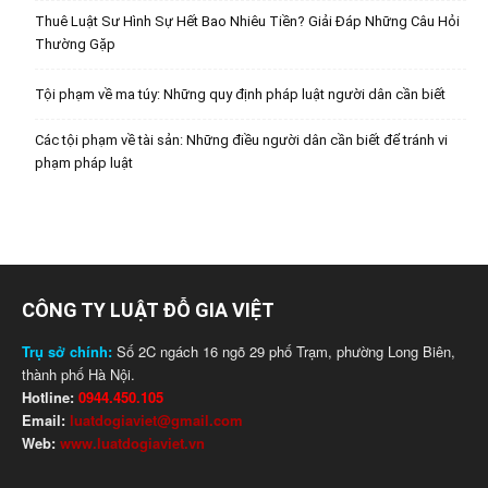
Thuê Luật Sư Hình Sự Hết Bao Nhiêu Tiền? Giải Đáp Những Câu Hỏi
Thường Gặp
Tội phạm về ma túy: Những quy định pháp luật người dân cần biết
Các tội phạm về tài sản: Những điều người dân cần biết để tránh vi
phạm pháp luật
CÔNG TY LUẬT ĐỖ GIA VIỆT
Trụ sở chính:
Số 2C ngách 16 ngõ 29 phố Trạm, phường Long Biên,
thành phố Hà Nội.
Hotline:
0944.450.105
Email:
luatdogiaviet@gmail.com
Web:
www.luatdogiaviet.vn