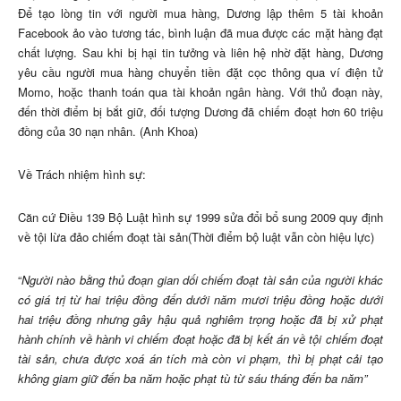
Để tạo lòng tin với người mua hàng, Dương lập thêm 5 tài khoản
Facebook ảo vào tương tác, bình luận đã mua được các mặt hàng đạt
chất lượng. Sau khi bị hại tin tưởng và liên hệ nhờ đặt hàng, Dương
yêu cầu người mua hàng chuyển tiền đặt cọc thông qua ví điện tử
Momo, hoặc thanh toán qua tài khoản ngân hàng. Với thủ đoạn này,
đến thời điểm bị bắt giữ, đối tượng Dương đã chiếm đoạt hơn 60 triệu
đồng của 30 nạn nhân. (Anh Khoa)
Về Trách nhiệm hình sự:
Căn cứ Điều 139 Bộ Luật hình sự 1999 sửa đổi bổ sung 2009 quy định
về tội lừa đảo chiếm đoạt tài sản(Thời điểm bộ luật vẫn còn hiệu lực)
“
Người nào bằng thủ đoạn gian dối chiếm đoạt tài sản của người khác
có giá trị từ hai triệu đồng đến dưới năm mươi triệu đồng hoặc dưới
hai triệu đồng nhưng gây hậu quả nghiêm trọng hoặc đã bị xử phạt
hành chính về hành vi chiếm đoạt hoặc đã bị kết án về tội chiếm đoạt
tài sản, chưa được xoá án tích mà còn vi phạm, thì bị phạt cải tạo
không giam giữ đến ba năm hoặc phạt tù từ sáu tháng đến ba năm”