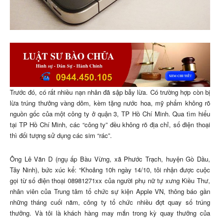
Trước đó, có rất nhiều nạn nhân đã sập bẫy lừa. Có trường hợp còn bị
lừa trúng thưởng vàng dỏm, kèm tặng nước hoa, mỹ phẩm không rõ
nguồn gốc của một công ty ở quận 3, TP Hồ Chí Minh. Qua tìm hiểu
tại TP Hồ Chí Minh, các “công ty” đều không rõ địa chỉ, số điện thoại
thì đối tượng sử dụng các sim “rác”.
Ông Lê Văn D (ngụ ấp Bàu Vừng, xã Phước Trạch, huyện Gò Dầu,
Tây Ninh), bức xúc kể: “Khoảng 10h ngày 14/10, tôi nhận được cuộc
gọi từ số điện thoại 08981271xx của người phụ nữ tự xưng Kiều Thư,
nhân viên của Trung tâm tổ chức sự kiện Apple VN, thông báo gần
những tháng cuối năm, công ty tổ chức nhiều đợt quay số trúng
thưởng. Và tôi là khách hàng may mắn trong kỳ quay thưởng của