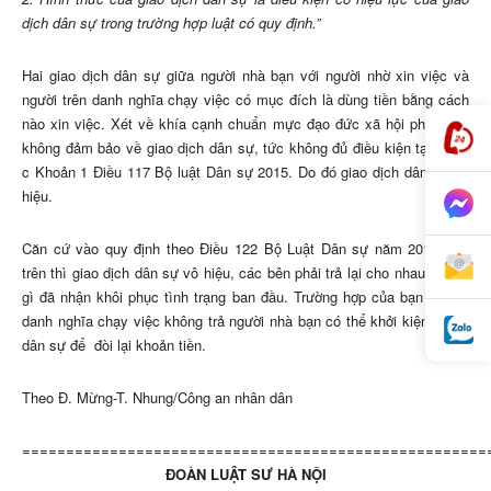
dịch dân sự trong trường hợp luật có quy định.”
Hai giao dịch dân sự giữa người nhà bạn với người nhờ xin việc và
người trên danh nghĩa chạy việc có mục đích là dùng tiền bằng cách
nào xin việc. Xét về khía cạnh chuẩn mực đạo đức xã hội pháp luật
không đảm bảo về giao dịch dân sự, tức không đủ điều kiện tại Điểm
c Khoản 1 Điều 117 Bộ luật Dân sự 2015. Do đó giao dịch dân sự vô
hiệu.
Căn cứ vào quy định theo Điều 122 Bộ Luật Dân sự năm 2015 như
trên thì giao dịch dân sự vô hiệu, các bên phải trả lại cho nhau những
gì đã nhận khôi phục tình trạng ban đầu. Trường hợp của bạn vì bên
danh nghĩa chạy việc không trả người nhà bạn có thể khởi kiện vụ án
dân sự để đòi lại khoản tiền.
Theo Đ. Mừng-T. Nhung/Công an nhân dân
=====================================================
ĐOÀN LUẬT SƯ HÀ NỘI