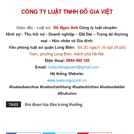
CÔNG TY LUẬT TNHH ĐỖ GIA VIỆT
Giám đốc - Luật sư:
Đỗ Ngọc Anh
Công ty luật chuyên:
Hình sự - Thu hồi nợ - Doanh nghiệp – Đất Đai – Trọng tài thương
mại – Hôn nhân và Gia đình.
Văn phòng luật sư quận Long Biên:
Số 2C ngách 16 ngõ 29 phố
Trạm, phường Long Biên, thành phố Hà Nội.
Điện thoại:
0944 450 105
Email:
luatsudongocanh@gmail.com
Hệ thống Website:
www.luatsungocanh.vn
#luatsubaochua #luatsutranhtung #luatsuhinhsu #luatsudatdai
#thuhoino
TAGS
thủ đoạn lừa đảo trúng thưởng