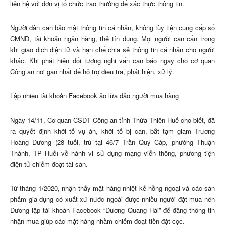
liên hệ với đơn vị tổ chức trao thưởng để xác thực thông tin.
Người dân cần bảo mật thông tin cá nhân, không tùy tiện cung cấp số
CMND, tài khoản ngân hàng, thẻ tín dụng. Mọi người cần cẩn trọng
khi giao dịch điện tử và hạn chế chia sẻ thông tin cá nhân cho người
khác. Khi phát hiện đối tượng nghi vấn cần báo ngay cho cơ quan
Công an nơi gần nhất để hỗ trợ điều tra, phát hiện, xử lý.
Lập nhiều tài khoản Facebook ảo lừa đảo người mua hàng
Ngày 14/11, Cơ quan CSĐT Công an tỉnh Thừa Thiên-Huế cho biết, đã
ra quyết định khởi tố vụ án, khởi tố bị can, bắt tạm giam Trương
Hoàng Dương (28 tuổi, trú tại 46/7 Trần Quý Cáp, phường Thuận
Thành, TP Huế) về hành vi sử dụng mạng viễn thông, phương tiện
điện tử chiếm đoạt tài sản.
Từ tháng 1/2020, nhận thấy mặt hàng nhiệt kế hồng ngoại và các sản
phẩm gia dụng có xuất xứ nước ngoài được nhiều người đặt mua nên
Dương lập tài khoản Facebook “Dương Quang Hải” để đăng thông tin
nhận mua giúp các mặt hàng nhằm chiếm đoạt tiền đặt cọc.