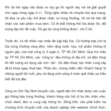
Khi tôi hỏi ngày nào được xe tay ga thì người này nói sẽ giải quyết
cho ngay trong ngày 2-11. Từng nghe nhiều về chuyện lừa qua mạng,
tôi đưa ra yêu cầu khi được nhận xe trúng thưởng, tôi sẽ trả tiền để
nhận các sản phẩm mua kèm. Có lẽ biết không thể lừa được tôi, đối
tượng lập tức tắt máy. Tôi gọi lại cũng không được”, chị C kể.
Trước đó, có rất nhiều nạn nhân đã sập bẫy lừa. Có trường hợp còn bị
lừa trúng thưởng vàng dỏm, kèm tặng nước hoa, mỹ phẩm không rõ
nguồn gốc của một công ty ở quận 3, TP Hồ Chí Minh. Qua tìm hiểu
tại TP Hồ Chí Minh, các “công ty” đều không rõ địa chỉ, số điện thoại
thì đối tượng sử dụng các sim “rác”. Số điện thoại nạn nhân cung cấp
đã bị khóa ngay thuê bao. Phần lớn, chúng nhắm đến “khách hàng” là
những người lớn tuổi, phụ nữ đang sinh sống ở miền quê thiếu sự hiểu
biết để lừa đảo.
Công an tỉnh Tây Ninh khuyến cáo, người dân khi nhận được các cuộc
gọi thông báo trúng thưởng, khách hàng cần hỏi rõ họ tên nhân viên,
chức danh, đơn vị cung cấp thông tin. Đồng thời, cần phải kiểm tra
chương trình khuyến mãi của doanh nghiệp trên website chính thức,