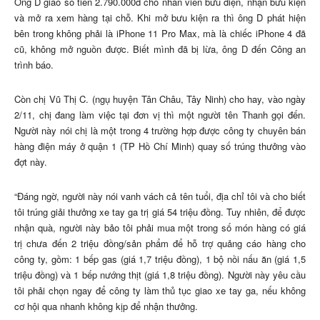
Ông D giao số tiền 2.790.000đ cho nhân viên bưu điện, nhận bưu kiện
và mở ra xem hàng tại chỗ. Khi mở bưu kiện ra thì ông D phát hiện
bên trong không phải là iPhone 11 Pro Max, mà là chiếc iPhone 4 đã
cũ, không mở nguồn được. Biết mình đã bị lừa, ông D đến Công an
trình báo.
Còn chị Vũ Thị C. (ngụ huyện Tân Châu, Tây Ninh) cho hay, vào ngày
2/11, chị đang làm việc tại đơn vị thì một người tên Thanh gọi đến.
Người này nói chị là một trong 4 trường hợp được công ty chuyên bán
hàng điện máy ở quận 1 (TP Hồ Chí Minh) quay số trúng thưởng vào
đợt này.
“Đáng ngờ, người này nói vanh vách cả tên tuổi, địa chỉ tôi và cho biết
tôi trúng giải thưởng xe tay ga trị giá 54 triệu đồng. Tuy nhiên, để được
nhận quà, người này bảo tôi phải mua một trong số món hàng có giá
trị chưa đến 2 triệu đồng/sản phẩm để hỗ trợ quảng cáo hàng cho
công ty, gồm: 1 bếp gas (giá 1,7 triệu đồng), 1 bộ nồi nấu ăn (giá 1,5
triệu đồng) và 1 bếp nướng thịt (giá 1,8 triệu đồng). Người này yêu cầu
tôi phải chọn ngay để công ty làm thủ tục giao xe tay ga, nếu không
cơ hội qua nhanh không kịp để nhận thưởng.