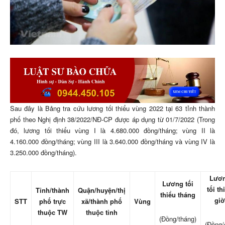
Sau đây là Bảng tra cứu lương tối thiểu vùng 2022 tại 63 tỉnh thành
phố theo Nghị định 38/2022/NĐ-CP được áp dụng từ 01/7/2022 (Trong
đó, lương tối thiểu vùng I là 4.680.000 đồng/tháng; vùng II là
4.160.000 đồng/tháng; vùng III là 3.640.000 đồng/tháng và vùng IV là
3.250.000 đồng/tháng).
Lươ
Lương tối
tối th
Tỉnh/thành
Quận/huyện/thị
thiểu tháng
giờ
STT
phố trực
xã/thành phố
Vùng
thuộc TW
thuộc tỉnh
(Đồng/tháng)
(Đồng/