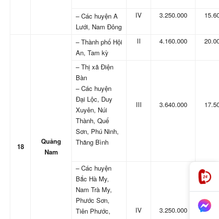
IV
3.250.000
15.6
– Các huyện A
Lưới, Nam Đông
II
4.160.000
20.0
– Thành phố Hội
An, Tam kỳ
– Thị xã Điện
Bàn
– Các huyện
Đại Lộc, Duy
III
3.640.000
17.5
Xuyên, Núi
Thành, Quế
Sơn, Phú Ninh,
Quảng
Thăng Bình
18
Nam
– Các huyện
Bắc Hà My,
Nam Trà My,
Phước Sơn,
IV
3.250.000
15.6
Tiên Phước,