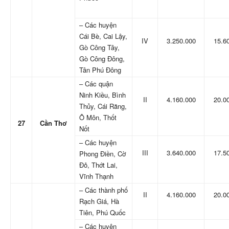
– Các huyện
Cái Bè, Cai Lậy,
IV
3.250.000
15.6
Gò Công Tây,
Gò Công Đông,
Tân Phú Đông
– Các quận
Ninh Kiều, Bình
II
4.160.000
20.0
Thủy, Cái Răng,
Ô Môn, Thốt
27
Cần Thơ
Nốt
– Các huyện
III
3.640.000
17.5
Phong Điền, Cờ
Đỏ, Thớt Lai,
Vĩnh Thạnh
– Các thành phố
II
4.160.000
20.0
Rạch Giá, Hà
Tiên, Phú Quốc
– Các huyện