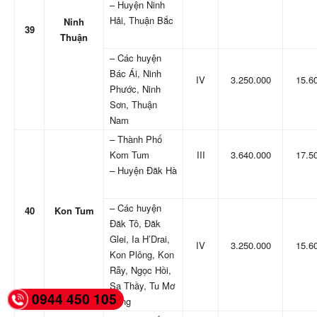
– Huyện Ninh
Hải, Thuận Bắc
Ninh
39
Thuận
– Các huyện
Bác Ái, Ninh
IV
3.250.000
15.6
Phước, Ninh
Sơn, Thuận
Nam
– Thành Phố
Kom Tum
III
3.640.000
17.5
– Huyện Đăk Hà
– Các huyện
40
Kon Tum
Đăk Tô, Đăk
Glei, Ia H’Drai,
IV
3.250.000
15.6
Kon Plông, Kon
Rẫy, Ngọc Hồi,
Sa Thầy, Tu Mơ
0944 450 105
Rông