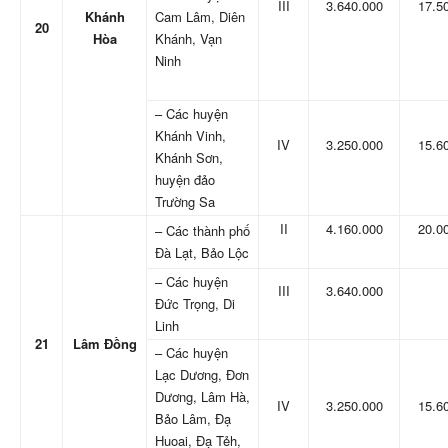
III
3.640.000
17.5
Khánh
Cam Lâm, Diên
20
Hòa
Khánh, Vạn
Ninh
– Các huyện
Khánh Vinh,
IV
3.250.000
15.6
Khánh Sơn,
huyện đảo
Trường Sa
II
4.160.000
20.0
– Các thành phố
Đà Lạt, Bảo Lộc
– Các huyện
III
3.640.000
Đức Trọng, Di
Linh
21
Lâm Đồng
– Các huyện
Lạc Dương, Đơn
Dương, Lâm Hà,
IV
3.250.000
15.6
Bảo Lâm, Đạ
Huoai, Đạ Tẻh,