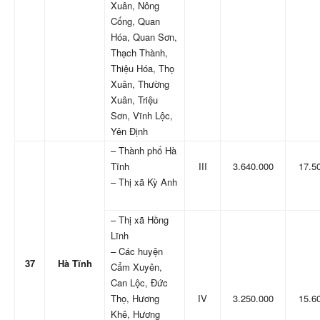
Xuân, Nông
Cống, Quan
Hóa, Quan Sơn,
Thạch Thành,
Thiệu Hóa, Thọ
Xuân, Thường
Xuân, Triệu
Sơn, Vĩnh Lộc,
Yên Định
– Thành phố Hà
Tĩnh
III
3.640.000
17.5
– Thị xã Kỳ Anh
– Thị xã Hồng
Lĩnh
– Các huyện
37
Hà Tĩnh
Cẩm Xuyên,
Can Lộc, Đức
Thọ, Hương
IV
3.250.000
15.6
Khê, Hương