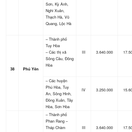
Sơn, Kỳ Anh,
Nghi Xuân,
Thạch Hà, Vũ
Quang, Lộc Hà
– Thành phố
Tuy Hòa
– Các thị xã
III
3.640.000
17.5
Sông Cầu, Đông
Hòa
38
Phú Yên
– Các huyện
Phú Hòa, Tuy
IV
3.250.000
15.6
An, Sông Hinh,
Đồng Xuân, Tây
Hòa, Sơn Hòa
– Thành phố
Phan Rang –
Tháp Chàm
III
3.640.000
17.5