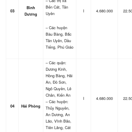
– Các thị xã
Bến Cát, Tân
Bình
03
I
4.680.000
22.5
Uyên
Dương
– Các huyện
Bàu Bàng, Bắc
Tân Uyên, Dầu
Tiếng, Phú Giáo
– Các quận:
Dương Kinh,
Hồng Bàng, Hải
An, Đồ Sơn,
Ngô Quyền, Lê
Chân, Kiến An
I
4.680.000
22.5
– Các huyện:
04
Hải Phòng
Thủy Nguyên,
An Dương, An
Lão, Vĩnh Bảo,
Tiên Lãng, Cát