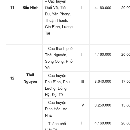
– Các huyện
11
Bắc Ninh
Quế Võ, Tiên
II
4.160.000
20.0
Du, Yên Phong,
Thuận Thành,
Gia Bình, Lương
Tài
– Các thành phố
II
4.160.000
20.0
Thái Nguyên,
Sông Công, Phổ
Yên
Thái
– Các huyện
12
Nguyên
III
3.640.000
17.5
Phú Bình, Phú
Lương, Đồng
Hỷ, Đại Từ
– Các huyện
IV
3.250.000
15.6
Định Hóa, Võ
Nhai
II
4.160.000
20.0
– Thành phố
Việt Trì