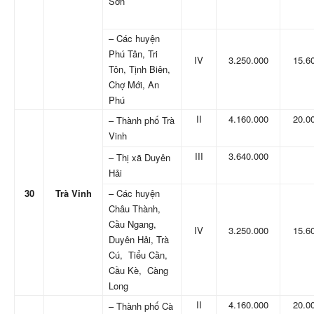
Sơn
– Các huyện
Phú Tân, Tri
IV
3.250.000
15.6
Tôn, Tịnh Biên,
Chợ Mới, An
Phú
II
4.160.000
20.0
– Thành phố Trà
Vinh
III
3.640.000
– Thị xã Duyên
Hải
30
Trà Vinh
– Các huyện
Châu Thành,
Cầu Ngang,
IV
3.250.000
15.6
Duyên Hải, Trà
Cú, Tiểu Cần,
Cầu Kè, Càng
Long
II
4.160.000
20.0
– Thành phố Cà