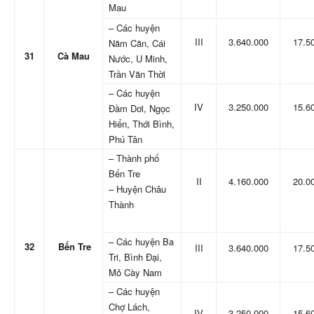
Mau
– Các huyện
III
3.640.000
17.5
Năm Căn, Cái
31
Cà Mau
Nước, U Minh,
Trần Văn Thời
– Các huyện
IV
3.250.000
15.6
Đầm Dơi, Ngọc
Hiển, Thới Bình,
Phú Tân
– Thành phố
Bến Tre
II
4.160.000
20.0
– Huyện Châu
Thành
– Các huyện Ba
32
Bến Tre
III
3.640.000
17.5
Tri, Bình Đại,
Mỏ Cày Nam
– Các huyện
Chợ Lách,
IV
3.250.000
15.6