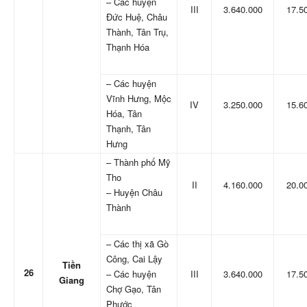
– Các huyện
III
3.640.000
17.5
Đức Huệ, Châu
Thành, Tân Trụ,
Thạnh Hóa
– Các huyện
Vĩnh Hưng, Mộc
IV
3.250.000
15.6
Hóa, Tân
Thạnh, Tân
Hưng
– Thành phố Mỹ
Tho
II
4.160.000
20.0
– Huyện Châu
Thành
– Các thị xã Gò
Công, Cai Lậy
Tiền
26
– Các huyện
III
3.640.000
17.5
Giang
Chợ Gạo, Tân
Phước