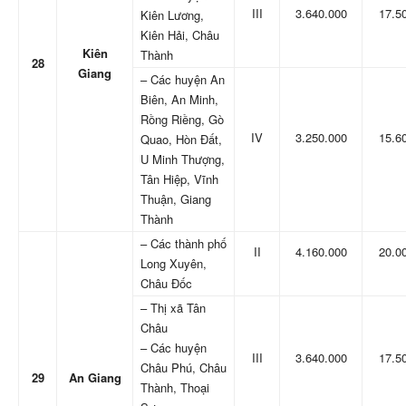
III
3.640.000
17.5
Kiên Lương,
Kiên Hải, Châu
Kiên
Thành
28
Giang
– Các huyện An
Biên, An Minh,
Rồng Riềng, Gò
IV
3.250.000
15.6
Quao, Hòn Đất,
U Minh Thượng,
Tân Hiệp, Vĩnh
Thuận, Giang
Thành
– Các thành phố
II
4.160.000
20.0
Long Xuyên,
Châu Đốc
– Thị xã Tân
Châu
– Các huyện
III
3.640.000
17.5
Châu Phú, Châu
29
An Giang
Thành, Thoại