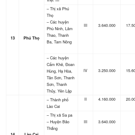
– Thị xã Phú
Thọ
– Các huyện
III
3.640.000
17.5
Phù Ninh, Lâm
Thao, Thanh
13
Phú Thọ
Ba, Tam Nông
– Các huyện
Cẩm Khê, Đoan
IV
3.250.000
15.6
Hùng, Hạ Hòa,
Tân Sơn, Thanh
Sơn, Thanh
Thủy, Yên Lập
II
4.160.000
20.0
– Thành phố
Lào Cai
– Thị xã Sa pa
– Huyện Bảo
III
3.640.000
Thắng
14
Lào Cai