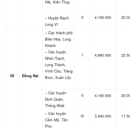
Hải, Kiến Thụy
II
4.160.000
20.0
– Huyện Bạch
Long Vĩ
– Các thành phố
Biên Hòa, Long
Khánh
– Các huyện
I
4.680.000
22.5
Nhơn Trạch,
Long Thành,
Vĩnh Cửu, Trảng
05
Đồng Nai
Bom, Xuân Lộc
– Các huyện
II
4.160.000
20.0
Định Quán,
Thống Nhất
– Các huyện
III
3.640.000
17.5
Cẩm Mỹ, Tân
Phú