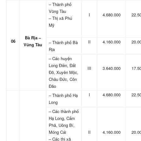
– Thành phố
Vũng Tàu
I
4.680.000
22.5
– Thị xã Phú
Mỹ
Bà Rịa –
06
II
4.160.000
20.0
– Thành phố Bà
Vũng Tàu
Rịa
– Các huyện
Long Điền, Đất
III
3.640.000
17.5
Đỏ, Xuyên Mộc,
Châu Đức, Côn
Đảo
I
4.680.000
22.5
– Thành phố Hạ
Long
– Các thành phố
Hạ Long, Cẩm
Phả, Uông Bí,
Móng Cái
II
4.160.000
20.0
– Các thị xã