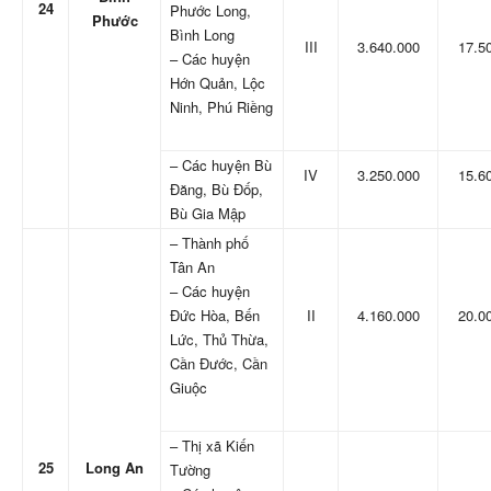
24
Phước Long,
Phước
Bình Long
III
3.640.000
17.5
– Các huyện
Hớn Quản, Lộc
Ninh, Phú Riềng
– Các huyện Bù
IV
3.250.000
15.6
Đăng, Bù Đốp,
Bù Gia Mập
– Thành phố
Tân An
– Các huyện
Đức Hòa, Bến
II
4.160.000
20.0
Lức, Thủ Thừa,
Cần Đước, Cần
Giuộc
– Thị xã Kiến
25
Long An
Tường