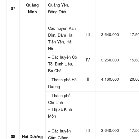
Quảng
Quảng Yên,
07
Ninh
Đông Triều
Các huyên Vân
III
3.640.000
17.5
Đồn, Đầm Hà,
Tiên Yên, Hải
Hà
– Các huyên Cô
IV
3.250.000
15.6
Tô, Bình Liêu,
Ba Chẽ
II
4.160.000
20.0
– Thành phố Hải
Dương
– Thành phố
Chí Linh
– Thị xã Kinh
Môn
III
3.640.000
17.5
– Các huyện
08
Hải Dương
Cẩm Giàng,