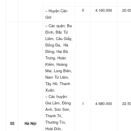
II
4.160.000
20.0
– Huyện Cần
Giờ
– Các quận: Ba
Đình, Bắc Từ
Liêm, Cầu Giấy,
Đống Đa, Hà
Đông, Hai Bà
Trưng, Hoàn
Kiếm, Hoàng
Mai, Long Biên,
Nam Từ Liêm,
Tây Hồ, Thanh
Xuân.
– Các huyện:
Gia Lâm, Đông
I
4.680.000
22.5
Anh, Sóc Sơn,
Thanh Trì,
Thường Tín,
02
Hà Nội
Hoài Đức,