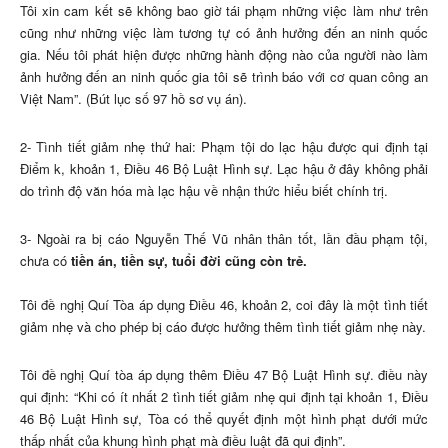
Tôi xin cam kết sẽ không bao giờ tái phạm những việc làm như trên
cũng như những việc làm tương tự có ảnh hưởng đến an ninh quốc
gia. Nếu tôi phát hiện được những hành động nào của người nào làm
ảnh hưởng đến an ninh quốc gia tôi sẽ trình báo với cơ quan công an
Việt Nam”. (Bút lục số 97 hồ sơ vụ án).
2- Tình tiết giảm nhẹ thứ hai: Phạm tội do lạc hậu được qui định tại
Điểm k, khoản 1, Điều 46 Bộ Luật Hình sự. Lạc hậu ở đây không phải
do trình độ văn hóa mà lạc hậu về nhận thức hiểu biết chính trị.
3- Ngoài ra bị cáo Nguyễn Thế Vũ nhân thân tốt, lần đầu phạm tội,
chưa có
tiền án, tiền sự, tuổi đời cũng còn trẻ.
Tôi đề nghị Quí Tòa áp dụng Điều 46, khoản 2, coi đây là một tình tiết
giảm nhẹ và cho phép bị cáo được hưởng thêm tình tiết giảm nhẹ này.
Tôi đề nghị Quí tòa áp dụng thêm Điều 47 Bộ Luật Hình sự. điều này
qui định: “Khi có ít nhất 2 tình tiết giảm nhẹ qui định tại khoản 1, Điều
46 Bộ Luật Hình sự, Tòa có thể quyết định một hình phạt dưới mức
thấp nhất của khung hình phạt mà điều luật đã qui định”.