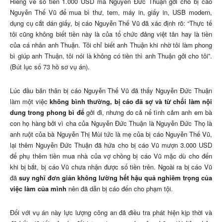
Riêng về số tiền 1.000 USD mà Nguyễn Đức Thuận gởi cho bị cáo
Nguyễn Thế Vũ để mua bì thư, tem, máy in, giấy in, USB modern,
dụng cụ cắt dán giấy, bị cáo Nguyễn Thế Vũ đã xác định rõ: “Thực tế
tôi cũng không biết tiền này là của tổ chức đảng việt tân hay là tiền
của cá nhân anh Thuận. Tôi chỉ biết anh Thuận khi nhờ tôi làm phong
bì giúp anh Thuận, tôi nói là không có tiền thì anh Thuận gởi cho tôi”.
(Bút lục số 73 hồ sơ vụ án).
Lúc đầu bản thân bị cáo Nguyễn Thế Vũ đã thấy Nguyễn Đức Thuận
làm một việc
không bình thường, bị cáo đã sợ và từ chối làm nội
dung trong phong bì để
gởi đi, nhưng do cả nể tình cảm anh em bà
con họ hàng bởi vì cha của Nguyễn Đức Thuận là Nguyễn Đức Thọ là
anh ruột của bà Nguyễn Thị Mùi tức là mẹ của bị cáo Nguyễn Thế Vũ,
lại thêm Nguyễn Đức Thuận đã hứa cho bị cáo Vũ mượn 3.000 USD
để phụ thêm tiền mua nhà của vợ chồng bị cáo Vũ mặc dù cho đến
khi bị bắt, bị cáo Vũ chưa nhận được số tiền trên. Ngoài ra bị cáo Vũ
đã
suy nghĩ đơn giản không lường hết hậu quả nghiêm trọng của
việc làm của mình
nên đã dẫn bị cáo đến cho phạm tội.
Đối với vụ án này lực lượng công an đã điều tra phát hiện kịp thời và