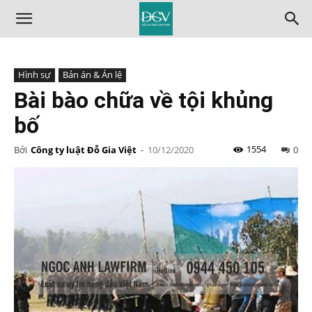
Hình sự
Bản án & Án lệ
Bài bào chữa về tội khủng
bố
1554
Bởi
Công ty luật Đỗ Gia Việt
-
10/12/2020
0