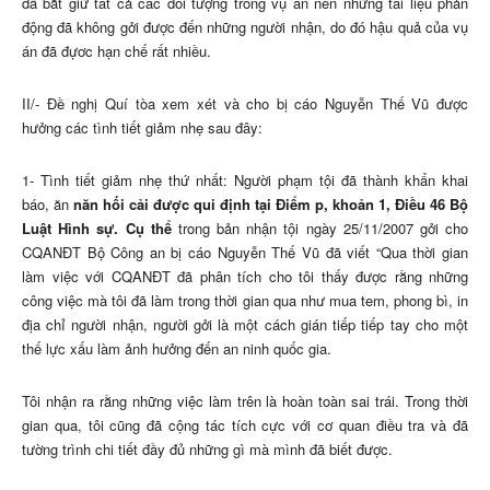
đã bắt giữ tất cả các đối tượng trong vụ án nên những tài liệu phản
động đã không gởi được đến những người nhận, do đó hậu quả của vụ
án đã đựơc hạn chế rất nhiều.
II/- Đề nghị Quí tòa xem xét và cho bị cáo Nguyễn Thế Vũ được
hưởng các tình tiết giảm nhẹ sau đây:
1- Tình tiết giảm nhẹ thứ nhất: Người phạm tội đã thành khẩn khai
báo, ăn
năn hối cải được qui định tại Điểm p, khoản 1, Điều 46 Bộ
Luật Hình sự. Cụ thể
trong bản nhận tội ngày 25/11/2007 gởi cho
CQANĐT Bộ Công an bị cáo Nguyễn Thế Vũ đã viết “Qua thời gian
làm việc với CQANĐT đã phân tích cho tôi thấy được rằng những
công việc mà tôi đã làm trong thời gian qua như mua tem, phong bì, in
địa chỉ người nhận, người gởi là một cách gián tiếp tiếp tay cho một
thế lực xấu làm ảnh hưởng đến an ninh quốc gia.
Tôi nhận ra rằng những việc làm trên là hoàn toàn sai trái. Trong thời
gian qua, tôi cũng đã cộng tác tích cực với cơ quan điều tra và đã
tường trình chi tiết đầy đủ những gì mà mình đã biết được.