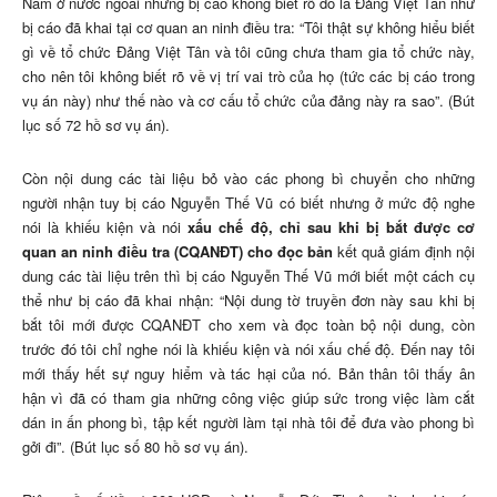
Nam ở nước ngoài nhưng bị cáo không biết rõ đó là Đảng Việt Tân như
bị cáo đã khai tại cơ quan an ninh điều tra: “Tôi thật sự không hiểu biết
gì về tổ chức Đảng Việt Tân và tôi cũng chưa tham gia tổ chức này,
cho nên tôi không biết rõ về vị trí vai trò của họ (tức các bị cáo trong
vụ án này) như thế nào và cơ cấu tổ chức của đảng này ra sao”. (Bút
lục số 72 hồ sơ vụ án).
Còn nội dung các tài liệu bỏ vào các phong bì chuyển cho những
người nhận tuy bị cáo Nguyễn Thế Vũ có biết nhưng ở mức độ nghe
nói là khiếu kiện và nói
xấu chế độ, chỉ sau khi bị bắt được cơ
quan an ninh điều tra (CQANĐT) cho đọc bản
kết quả giám định nội
dung các tài liệu trên thì bị cáo Nguyễn Thế Vũ mới biết một cách cụ
thể như bị cáo đã khai nhận: “Nội dung tờ truyền đơn này sau khi bị
bắt tôi mới được CQANĐT cho xem và đọc toàn bộ nội dung, còn
trước đó tôi chỉ nghe nói là khiếu kiện và nói xấu chế độ. Đến nay tôi
mới thấy hết sự nguy hiểm và tác hại của nó. Bản thân tôi thấy ân
hận vì đã có tham gia những công việc giúp sức trong việc làm cắt
dán in ấn phong bì, tập kết người làm tại nhà tôi để đưa vào phong bì
gởi đi”. (Bút lục số 80 hồ sơ vụ án).