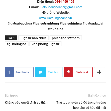
Điện thoại:
0944 450 105
Email:
luatsudongocanh@gmail.com
Hệ thống Website:
www.luatsungocanh.vn
#luatsubaochua #luatsutranhtung #luatsuhinhsu #luatsudatdai
#thuhoino
TAGS
luật sư bào chữa
phiên tòa sơ thẩm
tội khủng bố
văn phòng luật sư
Facebook
Twitter
Pinterest
Bài trước
Bài tiếp theo
Kháng cáo quyết định sơ thẩm
Thủ tục chuyển sổ đỏ trong trường
hợp chủ sở hữu đã mất