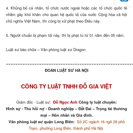
4. Khủng bố cá nhân, tổ chức nước ngoài hoặc các tổ chức quốc tế
nhằm gây khó khăn cho quan hệ quốc tế của nước Cộng hòa xã hội
chủ nghĩa Việt Nam, thì cũng bị xử phạt theo Điều này.
5. Người chuẩn bị phạm tội này, thì bị phạt tù từ 01 năm đến 05 năm.
Luật sư bào chữa – Văn phòng luật sư Dragon
=====================================================
ĐOÀN LUẬT SƯ HÀ NỘI
CÔNG TY LUẬT TNHH ĐỖ GIA VIỆT
Giám đốc - Luật sư:
Đỗ Ngọc Anh
Công ty luật chuyên:
Hình sự - Thu hồi nợ - Doanh nghiệp – Đất Đai – Trọng tài thương
mại – Hôn nhân và Gia đình.
Văn phòng luật sư quận Long Biên:
Số 2C ngách 16 ngõ 29 phố
Trạm, phường Long Biên, thành phố Hà Nội.