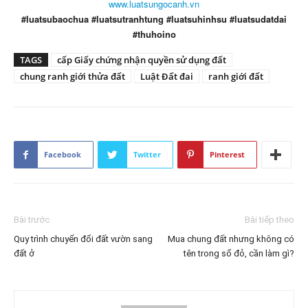
www.luatsungocanh.vn
#luatsubaochua #luatsutranhtung #luatsuhinhsu #luatsudatdai
#thuhoino
TAGS
cấp Giấy chứng nhận quyền sử dụng đất
chung ranh giới thửa đất
Luật Đất đai
ranh giới đất
Facebook
Twitter
Pinterest
Bài trước
Bài tiếp theo
Quy trình chuyển đổi đất vườn sang
Mua chung đất nhưng không có
đất ở
tên trong sổ đỏ, cần làm gì?