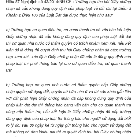
Điều 87 Nghị định số 43/2014/NĐ-CP :
“
Trường hợp thu hồi Giấy chứng
nhận đã cấp không đúng quy định của pháp luật về đất đai tại Điểm d
Khoản 2 Điều 106 của Luật Đất đai được thực hiện như sau:
a) Trường hợp cơ quan điều tra, cơ quan thanh tra có văn bản kết luận
Giấy chứng nhận đã cấp không đúng quy định của pháp luật đất đai
thì cơ quan nhà nước có thẩm quyền có trách nhiệm xem xét, nếu kết
luận đó là đúng thì quyết định thu hồi Giấy chứng nhận đã cấp; trường
hợp xem xét, xác định Giấy chứng nhận đã cấp là đúng quy định của
pháp luật thì phải thông báo lại cho cơ quan điều tra, cơ quan thanh
tra;
b) Trường hợp cơ quan nhà nước có thẩm quyền cấp Giấy chứng
nhận quyền sử dụng đất, quyền sở hữu nhà ở và tài sản khác gắn liền
với đất phát hiện Giấy chứng nhận đã cấp không đúng quy định của
pháp luật đất đai thì thông báo bằng văn bản cho cơ quan thanh tra
cùng cấp thẩm tra; nếu kết luận là Giấy chứng nhận đã cấp không
đúng quy định của pháp luật thì thông báo cho người sử dụng đất biết
rõ lý do; sau 30 ngày kể từ ngày gửi thông báo cho người sử dụng đất
mà không có đơn khiếu nại thì ra quyết định thu hồi Giấy chứng nhận