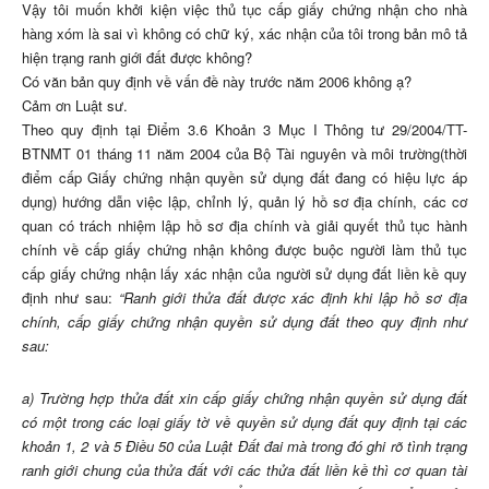
Vậy tôi muốn khởi kiện việc thủ tục cấp giấy chứng nhận cho nhà
hàng xóm là sai vì không có chữ ký, xác nhận của tôi trong bản mô tả
hiện trạng ranh giới đất được không?
Có văn bản quy định về vấn đề này trước năm 2006 không ạ?
Cảm ơn Luật sư.
Theo quy định tại Điểm 3.6 Khoản 3 Mục I Thông tư 29/2004/TT-
BTNMT 01 tháng 11 năm 2004 của Bộ Tài nguyên và môi trường(thời
điểm cấp Giấy chứng nhận quyền sử dụng đất đang có hiệu lực áp
dụng) hướng dẫn việc lập, chỉnh lý, quản lý hồ sơ địa chính, các cơ
quan có trách nhiệm lập hồ sơ địa chính và giải quyết thủ tục hành
chính về cấp giấy chứng nhận không được buộc người làm thủ tục
cấp giấy chứng nhận lấy xác nhận của người sử dụng đất liền kề quy
định như sau:
“Ranh giới thửa đất được xác định khi lập hồ sơ địa
chính, cấp giấy chứng nhận quyền sử dụng đất theo quy định như
sau:
a) Trường hợp thửa đất xin cấp giấy chứng nhận quyền sử dụng đất
có một trong các loại giấy tờ về quyền sử dụng đất quy định tại các
khoản 1, 2 và 5 Điều 50 của Luật Đất đai mà trong đó ghi rõ tình trạng
ranh giới chung của thửa đất với các thửa đất liền kề thì cơ quan tài