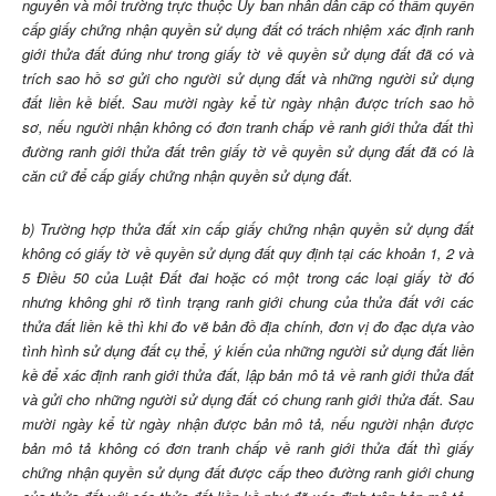
nguyên và môi trường trực thuộc Ủy ban nhân dân cấp có thẩm quyền
cấp giấy chứng nhận quyền sử dụng đất có trách nhiệm xác định ranh
giới thửa đất đúng như trong giấy tờ về quyền sử dụng đất đã có và
trích sao hồ sơ gửi cho người sử dụng đất và những người sử dụng
đất liền kề biết. Sau mười ngày kể từ ngày nhận được trích sao hồ
sơ, nếu người nhận không có đơn tranh chấp về ranh giới thửa đất thì
đường ranh giới thửa đất trên giấy tờ về quyền sử dụng đất đã có là
căn cứ để cấp giấy chứng nhận quyền sử dụng đất.
b) Trường hợp thửa đất xin cấp giấy chứng nhận quyền sử dụng đất
không có giấy tờ về quyền sử dụng đất quy định tại các khoản 1, 2 và
5 Điều 50 của Luật Đất đai hoặc có một trong các loại giấy tờ đó
nhưng không ghi rõ tình trạng ranh giới chung của thửa đất với các
thửa đất liền kề thì khi đo vẽ bản đồ địa chính, đơn vị đo đạc dựa vào
tình hình sử dụng đất cụ thể, ý kiến của những người sử dụng đất liền
kề để xác định ranh giới thửa đất, lập bản mô tả về ranh giới thửa đất
và gửi cho những người sử dụng đất có chung ranh giới thửa đất. Sau
mười ngày kể từ ngày nhận được bản mô tả, nếu người nhận được
bản mô tả không có đơn tranh chấp về ranh giới thửa đất thì giấy
chứng nhận quyền sử dụng đất được cấp theo đường ranh giới chung