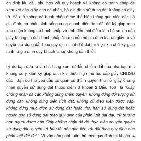
ổn định lâu dài, phù hợp với quy hoạch và không có tranh chấp để
xem xét cấp giấy cho cá nhân, hộ gia đình sử dụng đất không có giấy
tờ. Yếu tố không có tranh chấp được thể hiện thông qua việc các hộ
gia đình, cá nhân sinh sống xung quanh diện tích đất đó ký giáp ranh
xác nhận không có tranh chấp và tính đến thời điểm làm hồ sơ xin cấp
giấy không có đơn tranh chấp.Nhưng nếu hộ gia đình kia có giấy tờ về
quyền sử dụng đất theo quy định Luật đất đai thì việc xin chữ ký giáp
ranh từ gia đình quý khách là sự không cần thiết.
Lý do bạn đưa ra là nhà hàng xóm đã lấn chiếm đất của nhà bạn mà
không có ý kiến ký giáp ranh khi thực hiện thủ tục cấp giấy CNQSD
đất. Bạn có thể yêu cầu cơ quan có thẩm quyền thu hồi giấy chứng
nhận quyền sử dụng đất thuộc điểm d khoản 2 Điều 106 là
“
Giấy
chứng nhận đã cấp không đúng thẩm quyền, không đúng đối tượng sử
dụng đất, không đúng diện tích đất, không đủ điều kiện được cấp,
không đúng mục đích sử dụng đất hoặc thời hạn sử dụng đất hoặc
nguồn gốc sử dụng đất theo quy định của pháp luật đất đai, trừ trường
hợp người được cấp Giấy chứng nhận đó đã thực hiện chuyển quyền
sử dụng đất, quyền sở hữu tài sản gắn liền với đất theo quy định của
pháp luật đất đai.
”.
Vì vậy cần phải tuân thủ theo quy định tại khoản 4