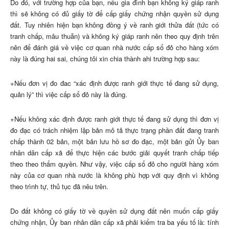
Do đó, với trường hợp của bạn, nếu gia đình bạn không ký giáp ranh
thì sẽ không có đủ giấy tờ để cấp giấy chứng nhận quyền sử dụng
đất. Tuy nhiên hiện bạn không đồng ý về ranh giới thửa đất (tức có
tranh chấp, mâu thuẫn) và không ký giáp ranh nên theo quy định trên
nên để đánh giá về việc cơ quan nhà nước cấp sổ đỏ cho hàng xóm
này là đúng hai sai, chúng tôi xin chia thành ahi trường hợp sau:
+Nếu đơn vị đo đac “xác định được ranh giới thực tế đang sử dụng,
quản lý” thì việc cấp sổ đỏ này là đúng.
+Nếu không xác định được ranh giới thực tế đang sử dụng thì đơn vị
đo đạc có trách nhiệm lập bản mô tả thực trạng phần đất đang tranh
chấp thành 02 bản, một bản lưu hồ sơ đo đạc, một bản gửi Ủy ban
nhân dân cấp xã để thực hiện các bước giải quyết tranh chấp tiếp
theo theo thẩm quyền. Như vậy, việc cấp sổ đỏ cho người hàng xóm
này của cơ quan nhà nước là không phù hợp với quy định vì không
theo trình tự, thủ tục đã nêu trên.
Do đất không có giấy tờ về quyền sử dụng đất nên muốn cấp giấy
chứng nhận, Ủy ban nhân dân cấp xã phải kiểm tra ba yếu tố là: tính