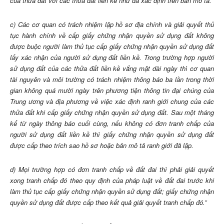
của thửa đất với các thửa đất liền kề như đã xác định trên bản mô tả.
c) Các cơ quan có trách nhiệm lập hồ sơ địa chính và giải quyết thủ
tục hành chính về cấp giấy chứng nhận quyền sử dụng đất không
được buộc người làm thủ tục cấp giấy chứng nhận quyền sử dụng đất
lấy xác nhận của người sử dụng đất liền kề. Trong trường hợp người
sử dụng đất của các thửa đất liền kề vắng mặt dài ngày thì cơ quan
tài nguyên và môi trường có trách nhiệm thông báo ba lần trong thời
gian không quá mười ngày trên phương tiện thông tin đại chúng của
Trung ương và địa phương về việc xác định ranh giới chung của các
thửa đất khi cấp giấy chứng nhận quyền sử dụng đất. Sau một tháng
kể từ ngày thông báo cuối cùng, nếu không có đơn tranh chấp của
người sử dụng đất liền kề thì giấy chứng nhận quyền sử dụng đất
được cấp theo trích sao hồ sơ hoặc bản mô tả ranh giới đã lập.
d) Mọi trường hợp có đơn tranh chấp về đất đai thì phải giải quyết
xong tranh chấp đó theo quy định của pháp luật về đất đai trước khi
làm thủ tục cấp giấy chứng nhận quyền sử dụng đất; giấy chứng nhận
quyền sử dụng đất được cấp theo kết quả giải quyết tranh chấp đó.”