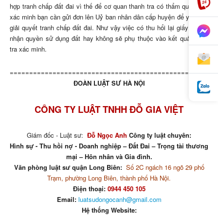
hợp tranh chấp đất đai vì thế để cơ quan thanh tra có thẩm quyền về
xác minh bạn cần gửi đơn lên Uỷ ban nhân dân cấp huyện để yêu cầu
giải quyết tranh chấp đất đai. Như vậy việc có thu hổi lại giấy chứng
nhận quyền sử dụng đất hay không sẽ phụ thuộc vào kết quả thanh
tra xác minh.
=====================================================
ĐOÀN LUẬT SƯ HÀ NỘI
CÔNG TY LUẬT TNHH ĐỖ GIA VIỆT
Giám đốc - Luật sư:
Đỗ Ngọc Anh
Công ty luật chuyên:
Hình sự - Thu hồi nợ - Doanh nghiệp – Đất Đai – Trọng tài thương
mại – Hôn nhân và Gia đình.
Văn phòng luật sư quận Long Biên:
Số 2C ngách 16 ngõ 29 phố
Trạm, phường Long Biên, thành phố Hà Nội.
Điện thoại:
0944 450 105
Email:
luatsudongocanh@gmail.com
Hệ thống Website: