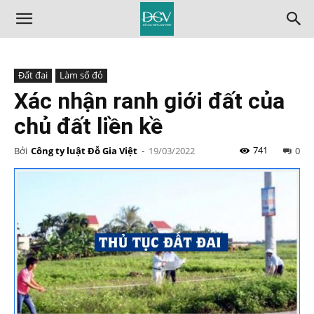
Đất đai
Làm sổ đỏ
Xác nhận ranh giới đất của
chủ đất liền kề
741
Bởi
Công ty luật Đỗ Gia Việt
-
19/03/2022
0