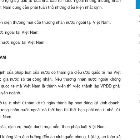
mở rộng sự đầu tư của nhà đầu tư nước ngoài nhưng thương nhân
ệt Nam cũng cần phải tuân thủ những điều kiện nhất định.
ện diện thương mại của thương nhân nước ngoài tại Việt Nam.
c ngoài tại Việt Nam.
 nước ngoài tại Việt Nam.
NAM
ịnh của pháp luật của nước có tham gia điều ước quốc tế mà Việt
c gia nước sở tại công nhận. Nếu thương nhân nước ngoài không
 quốc tế mà Việt Nam là thành viên thì việc thành lập VPDD phải
uyên ngành.
 tại ít nhất 01năm kể từ ngày thành lập hoạt đăng ký kinh doanh.
ơng nhân nước ngoài có thời hạn thì thời hạn phải còn ít nhất 01
ệt Nam.
óa, dịch vụ thuộc danh mục cấm theo pháp luật Việt Nam.
không làm ảnh hưởng đến an ninh quốc phòng, trật tự, an toàn xã