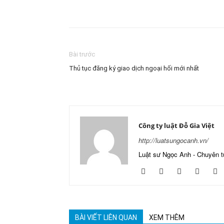
Facebook
Twitter
Pinter
Bài trước
Thủ tục đăng ký giao dịch ngoại hối mới nhất
Công ty luật Đỗ Gia Việt
http://luatsungocanh.vn/
Luật sư Ngọc Anh - Chuyên t
BÀI VIẾT LIÊN QUAN
XEM THÊM