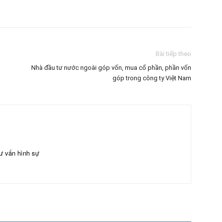
est
WhatsApp
Linkedin
Tumblr
T
Bài tiếp theo
Nhà đầu tư nước ngoài góp vốn, mua cổ phần, phần vốn
góp trong công ty Việt Nam
ư vấn hình sự