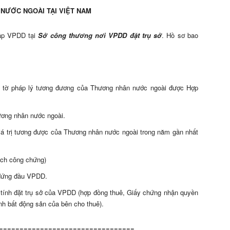
NƯỚC NGOÀI TẠI VIỆT NAM
lập VPDD tại
Sở công thương nơi VPDD đặt trụ sở
. Hồ sơ bao
y tờ pháp lý tương đương của Thương nhân nước ngoài được Hợp
ơng nhân nước ngoài.
 giá trị tương được của Thương nhân nước ngoài trong năm gần nhất
ịch công chứng)
 đứng đầu VPDD.
ự tính đặt trụ sở của VPDD (hợp đồng thuê, Giấy chứng nhận quyền
nh bất động sản của bên cho thuê).
=================================