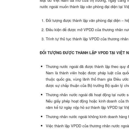
Mặt dù Việt Nam đã mở cửa thị trường, ngày càng 
nước ngoài muốn thành lập văn phòng đại diện tại Vi
Đối tượng được thành lập văn phòng đại diện – hi
Điều kiện để được mở VPDD của thương nhân nướ
Trình tự thủ tục thành lập VPDD của thương nhân
ĐỐI TƯỢNG ĐƯỢC THÀNH LẬP VPDD TẠI VIỆT 
Thương nước ngoài đã được thành lập theo quy đ
Nam là thành viên hoặc được pháp luật của quố
thuộc quốc gia, vùng lãnh thổ tham gia Điều ước
được sự chấp thuận của Bộ trưởng Bộ quản lý ch
Thương nhân nước ngoài đã hoạt động tại nước sở
Nếu giấy phép hoạt động hoặc kinh doanh của thư
năm kể từ ngày nộp hồ sơ thành lập VPDD tại Vi
Thương nhân nước ngoài không kinh doanh hàng h
Việc thành lập VPDD của thương nhân nước ngoài 