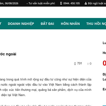
ăm, 06/08/2026
– Tư vấn luật miễn phí:
0944. 450.105
Đội ngũ luật s
Ự
DOANH NGHIỆP
ĐẤT ĐAI
HÔN NHÂN
THU HỒI N
L
Ho
ước ngoài
731
0
Đị
ang trong quá trình mở rộng sự đầu tư cũng như sự hiện diện của
Lo
 nước ngoài ngoài việc đầu tư vào Việt Nam bằng cách thành lập
Em
nh việc xúc tiến thương mại, quảng bá sản phẩm, dịch vụ của mình
 diện tại Việt Nam.