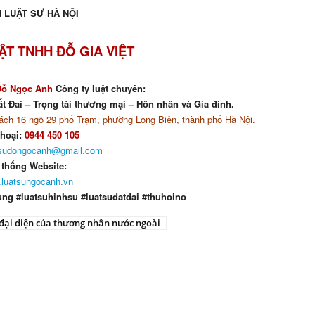
 LUẬT SƯ HÀ NỘI
ẬT TNHH ĐỖ GIA VIỆT
Đỗ Ngọc Anh
Công ty luật chuyên:
t Đai – Trọng tài thương mại – Hôn nhân và Gia đình.
ch 16 ngõ 29 phố Trạm, phường Long Biên, thành phố Hà Nội.
thoại:
0944 450 105
tsudongocanh@gmail.com
 thống Website:
luatsungocanh.vn
ung #luatsuhinhsu #luatsudatdai #thuhoino
đại diện của thương nhân nước ngoài