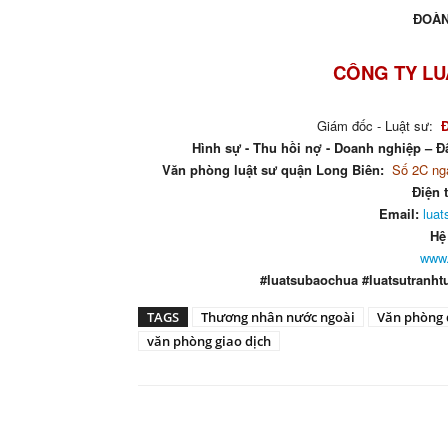
ĐOÀN
CÔNG TY LU
Giám đốc - Luật sư:
Hình sự - Thu hồi nợ - Doanh nghiệp – Đấ
Văn phòng luật sư quận Long Biên:
Số 2C ngá
Điện 
Email:
lua
Hệ
www.
#luatsubaochua #luatsutranht
TAGS
Thương nhân nước ngoài
Văn phòng 
văn phòng giao dịch