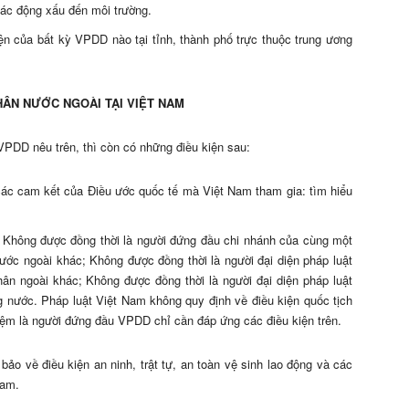
ác động xấu đến môi trường.
n của bất kỳ VPDD nào tại tỉnh, thành phố trực thuộc trung ương
ÂN NƯỚC NGOÀI TẠI VIỆT NAM
VPDD nêu trên, thì còn có những điều kiện sau:
ác cam kết của Điều ước quốc tế mà Việt Nam tham gia: tìm hiểu
: Không được đồng thời là người đứng đầu chi nhánh của cùng một
ớc ngoài khác; Không được đồng thời là người đại diện pháp luật
n ngoài khác; Không được đồng thời là người đại diện pháp luật
ng nước. Pháp luật Việt Nam không quy định về điều kiện quốc tịch
m là người đứng đầu VPDD chỉ cần đáp ứng các điều kiện trên.
bảo về điều kiện an ninh, trật tự, an toàn vệ sinh lao động và các
Nam.