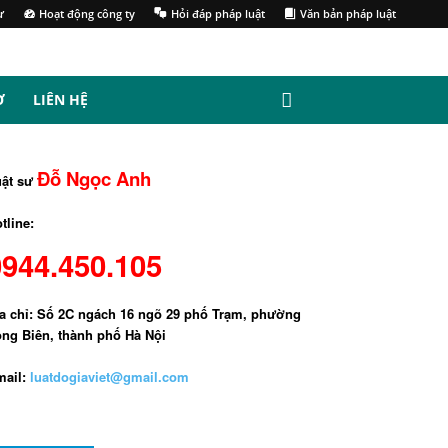
ư
Hoạt động công ty
Hỏi đáp pháp luật
Văn bản pháp luật
Ợ
LIÊN HỆ
Đỗ Ngọc Anh
uật sư
tline:
0944.450.105
a chỉ: Số 2C ngách 16 ngõ 29 phố Trạm, phường
ng Biên, thành phố Hà Nội
ail:
luatdogiaviet@gmail.com